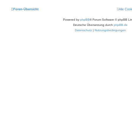
Foren-Übersicht
Alle Coo
Powered by
phpBB
® Forum Software © phpBB Lim
Deutsche Übersetzung durch
phpBB.de
Datenschutz
|
Nutzungsbedingungen