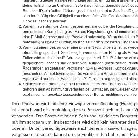
Markierung dieser als gelesen/ungelesen; sofern du nicht angemeldet
deine Teilnahme an Umfragen (sofern du nicht angemeldet bist) ges
Benutzer-ID, ein Authentifizierungsschlüssel und eine Session-ID g
standardmäßig eine Gültigkeit von einem Jahr. Alle Cookies kannst du
Cookies löschen“ löschen.
Weiterhin werden die Daten gespeichert, die du bei der Registrierun
persönlichem Bereich angibst. Für die Registrierung sind mindesten
eine E-Mail-Adresse und ein Passwort notwendig. Wenn durch den Be
notwendig festgelegt wurden, so ist dies für dich vor deren Eingabe er
Wenn du einen Beitrag oder eine private Nachricht erstellst, so wer
ebenfalls gespeichert. Gleiches gilt, wenn du einen Beitrag als Entw
Fällen wird auch deine IP-Adresse gespeichert. Die IP-Adresse wird 
gespeichert: Löschen und Ändern von Beiträgen (dazu zählen Privat
Änderungen an zentralen Profildaten (E-Mail-Adresse, Kontoaktivier
gescheiterte Anmeldeversuche. Die von deinem Browser übermittel
Agent) wird nur in der „Wer ist online?“-Funktion angezeigt und nicht
Schließlich erfordern einzelne Funktionen des Boards, dass weitere
gehören dein Abstimmungsverhalten bei Umfragen, der Gelesen-Stat
explizit von dir gesetzte Lesezeichen oder Benachrichtigungsfunktio
Dein Passwort wird mit einer Einwege-Verschlüsselung (Hash) ge
ist. Jedoch wird dir empfohlen, dieses Passwort nicht auf einer 
verwenden. Das Passwort ist dein Schlüssel zu deinem Benutzer
mit ihm sorgsam um. Insbesondere wird dich kein Vertreter des 
oder ein Dritter berechtigterweise nach deinem Passwort fragen.
vergessen haben, so kannst du die Funktion „Ich habe mein Pas