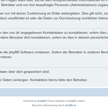
n du Fragen dazu hast, suche nach entsprechenden Informationen im Fo
n Betreiber und von ihm beauftragte Personen (Administratoren) zugäng
r nur mit deiner Zustimmung an Dritte weitergeben. Dies gilt nicht, s
n) verpflichtet ist oder die Daten zur Durchsetzung rechtlicher Interes
er den von dir angegebenen Kontaktdaten zu kontaktieren, sofern dies 
andere Benutzer dich kontaktieren, sofern du dies in deinem persönliche
, die die phpBB-Software umfassen. Sofern der Betreiber in anderen Be
ormieren.
 Daten über dich gespeichert sind.
 Daten verlangen. Kontaktiere hierzu bitte den Betreiber.
Powered by
phpBB
® Forum Software © phpBB Limited
Deutsche Übersetzung durch
phpBB.de