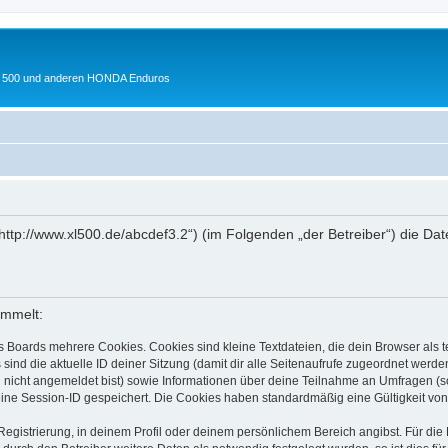
 XL 500 und anderen HONDA Enduros
„http://www.xl500.de/abcdef3.2“) (im Folgenden „der Betreiber“) die 
ammelt:
s Boards mehrere Cookies. Cookies sind kleine Textdateien, die dein Browser als
 sind die aktuelle ID deiner Sitzung (damit dir alle Seitenaufrufe zugeordnet werd
u nicht angemeldet bist) sowie Informationen über deine Teilnahme an Umfragen (s
eine Session-ID gespeichert. Die Cookies haben standardmäßig eine Gültigkeit von 
Registrierung, in deinem Profil oder deinem persönlichem Bereich angibst. Für di