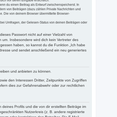
dich vor deren Eingabe ersichtlich.
wenn du einen Beitrag als Entwurf zwischenspeicherst. In
dern von Beiträgen (dazu zählen Private Nachrichten und
e. Die von deinem Browser übermittelte Browser-
 bei Umfragen, der Gelesen-Status von deinen Beiträgen oder
dieses Passwort nicht auf einer Vielzahl von
 um. Insbesondere wird dich kein Vertreter des
ergessen haben, so kannst du die Funktion „Ich habe
resse und sendet anschließend ein neu generiertes
reiben und anbieten zu können.
ie den Interessen Dritter, Zeitpunkte von Zugriffen
fern dies zur Gefahrenabwehr oder zur rechtlichen
eines Profils und die von dir erstellten Beiträge im
ngeschränkten Nutzerkreis (z. B. andere registrierte