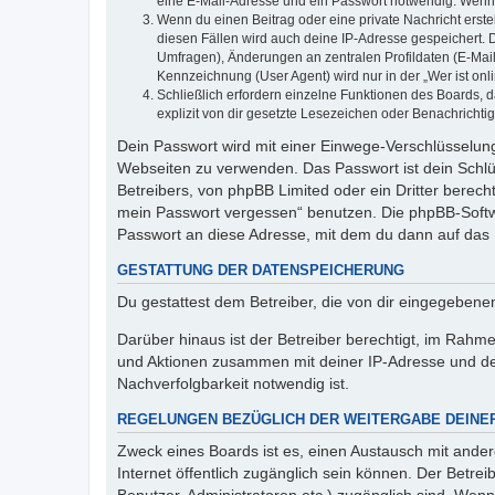
eine E-Mail-Adresse und ein Passwort notwendig. Wenn du
Wenn du einen Beitrag oder eine private Nachricht erste
diesen Fällen wird auch deine IP-Adresse gespeichert. 
Umfragen), Änderungen an zentralen Profildaten (E-Mai
Kennzeichnung (User Agent) wird nur in der „Wer ist onl
Schließlich erfordern einzelne Funktionen des Boards,
explizit von dir gesetzte Lesezeichen oder Benachrichti
Dein Passwort wird mit einer Einwege-Verschlüsselung 
Webseiten zu verwenden. Das Passwort ist dein Schlü
Betreibers, von phpBB Limited oder ein Dritter berec
mein Passwort vergessen“ benutzen. Die phpBB-Softw
Passwort an diese Adresse, mit dem du dann auf das 
GESTATTUNG DER DATENSPEICHERUNG
Du gestattest dem Betreiber, die von dir eingegeben
Darüber hinaus ist der Betreiber berechtigt, im Rahm
und Aktionen zusammen mit deiner IP-Adresse und de
Nachverfolgbarkeit notwendig ist.
REGELUNGEN BEZÜGLICH DER WEITERGABE DEINE
Zweck eines Boards ist es, einen Austausch mit andere
Internet öffentlich zugänglich sein können. Der Betrei