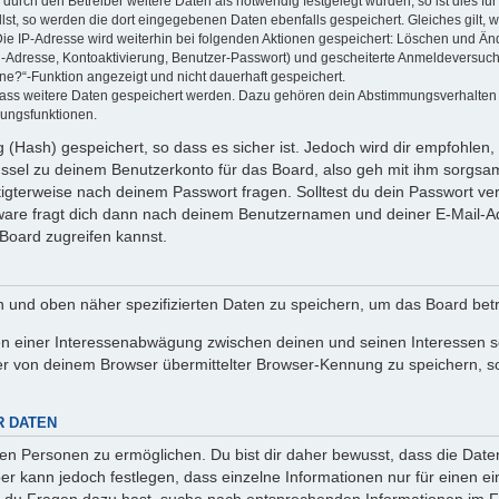
rch den Betreiber weitere Daten als notwendig festgelegt wurden, so ist dies für 
llst, so werden die dort eingegebenen Daten ebenfalls gespeichert. Gleiches gilt, 
Die IP-Adresse wird weiterhin bei folgenden Aktionen gespeichert: Löschen und Än
l-Adresse, Kontoaktivierung, Benutzer-Passwort) und gescheiterte Anmeldeversuch
ine?“-Funktion angezeigt und nicht dauerhaft gespeichert.
 dass weitere Daten gespeichert werden. Dazu gehören dein Abstimmungsverhalten
gungsfunktionen.
(Hash) gespeichert, so dass es sicher ist. Jedoch wird dir empfohlen, 
ssel zu deinem Benutzerkonto für das Board, also geh mit ihm sorgsam
htigterweise nach deinem Passwort fragen. Solltest du dein Passwort v
are fragt dich dann nach deinem Benutzernamen und deiner E-Mail-Ad
Board zugreifen kannst.
en und oben näher spezifizierten Daten zu speichern, um das Board bet
en einer Interessenabwägung zwischen deinen und seinen Interessen sow
r von deinem Browser übermittelter Browser-Kennung zu speichern, so
R DATEN
n Personen zu ermöglichen. Du bist dir daher bewusst, dass die Daten d
ber kann jedoch festlegen, dass einzelne Informationen nur für einen ei