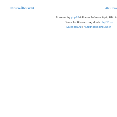
Foren-Übersicht
Alle Coo
Powered by
phpBB
® Forum Software © phpBB Lim
Deutsche Übersetzung durch
phpBB.de
Datenschutz
|
Nutzungsbedingungen