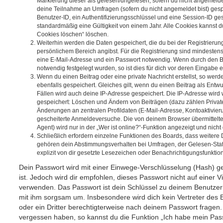
Markierung dieser als gelesen/ungelesen; sofern du nicht angemeldet
deine Teilnahme an Umfragen (sofern du nicht angemeldet bist) ges
Benutzer-ID, ein Authentifizierungsschlüssel und eine Session-ID g
standardmäßig eine Gültigkeit von einem Jahr. Alle Cookies kannst du
Cookies löschen“ löschen.
Weiterhin werden die Daten gespeichert, die du bei der Registrierun
persönlichem Bereich angibst. Für die Registrierung sind mindesten
eine E-Mail-Adresse und ein Passwort notwendig. Wenn durch den Be
notwendig festgelegt wurden, so ist dies für dich vor deren Eingabe er
Wenn du einen Beitrag oder eine private Nachricht erstellst, so wer
ebenfalls gespeichert. Gleiches gilt, wenn du einen Beitrag als Entw
Fällen wird auch deine IP-Adresse gespeichert. Die IP-Adresse wird 
gespeichert: Löschen und Ändern von Beiträgen (dazu zählen Privat
Änderungen an zentralen Profildaten (E-Mail-Adresse, Kontoaktivier
gescheiterte Anmeldeversuche. Die von deinem Browser übermittel
Agent) wird nur in der „Wer ist online?“-Funktion angezeigt und nicht
Schließlich erfordern einzelne Funktionen des Boards, dass weitere
gehören dein Abstimmungsverhalten bei Umfragen, der Gelesen-Stat
explizit von dir gesetzte Lesezeichen oder Benachrichtigungsfunktio
Dein Passwort wird mit einer Einwege-Verschlüsselung (Hash) ge
ist. Jedoch wird dir empfohlen, dieses Passwort nicht auf einer 
verwenden. Das Passwort ist dein Schlüssel zu deinem Benutzer
mit ihm sorgsam um. Insbesondere wird dich kein Vertreter des 
oder ein Dritter berechtigterweise nach deinem Passwort fragen.
vergessen haben, so kannst du die Funktion „Ich habe mein Pas