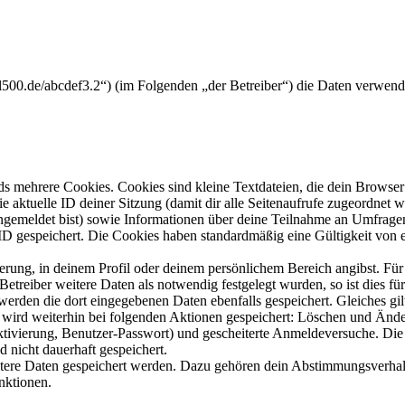
l500.de/abcdef3.2“) (im Folgenden „der Betreiber“) die Daten verwen
s mehrere Cookies. Cookies sind kleine Textdateien, die dein Browser 
ie aktuelle ID deiner Sitzung (damit dir alle Seitenaufrufe zugeordnet
angemeldet bist) sowie Informationen über deine Teilnahme an Umfragen
ID gespeichert. Die Cookies haben standardmäßig eine Gültigkeit von e
ierung, in deinem Profil oder deinem persönlichem Bereich angibst. Für
reiber weitere Daten als notwendig festgelegt wurden, so ist dies für 
 werden die dort eingegebenen Daten ebenfalls gespeichert. Gleiches gi
e wird weiterhin bei folgenden Aktionen gespeichert: Löschen und Änd
ktivierung, Benutzer-Passwort) und gescheiterte Anmeldeversuche. D
d nicht dauerhaft gespeichert.
eitere Daten gespeichert werden. Dazu gehören dein Abstimmungsverhal
nktionen.