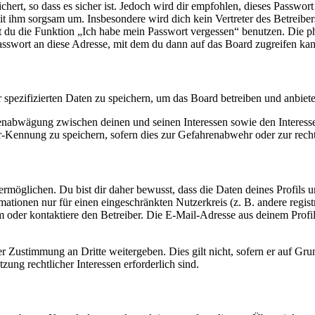
ert, so dass es sicher ist. Jedoch wird dir empfohlen, dieses Passwor
it ihm sorgsam um. Insbesondere wird dich kein Vertreter des Betreibe
nst du die Funktion „Ich habe mein Passwort vergessen“ benutzen. Di
asswort an diese Adresse, mit dem du dann auf das Board zugreifen kan
r spezifizierten Daten zu speichern, um das Board betreiben und anbiet
ssenabwägung zwischen deinen und seinen Interessen sowie den Interes
-Kennung zu speichern, sofern dies zur Gefahrenabwehr oder zur recht
möglichen. Du bist dir daher bewusst, dass die Daten deines Profils und
mationen nur für einen eingeschränkten Nutzerkreis (z. B. andere regist
oder kontaktiere den Betreiber. Die E-Mail-Adresse aus deinem Profil 
r Zustimmung an Dritte weitergeben. Dies gilt nicht, sofern er auf Gr
zung rechtlicher Interessen erforderlich sind.