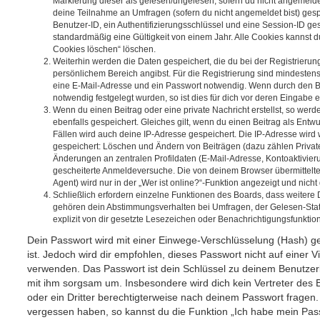
Markierung dieser als gelesen/ungelesen; sofern du nicht angemeldet
deine Teilnahme an Umfragen (sofern du nicht angemeldet bist) ges
Benutzer-ID, ein Authentifizierungsschlüssel und eine Session-ID g
standardmäßig eine Gültigkeit von einem Jahr. Alle Cookies kannst du
Cookies löschen“ löschen.
Weiterhin werden die Daten gespeichert, die du bei der Registrierun
persönlichem Bereich angibst. Für die Registrierung sind mindesten
eine E-Mail-Adresse und ein Passwort notwendig. Wenn durch den Be
notwendig festgelegt wurden, so ist dies für dich vor deren Eingabe er
Wenn du einen Beitrag oder eine private Nachricht erstellst, so wer
ebenfalls gespeichert. Gleiches gilt, wenn du einen Beitrag als Entw
Fällen wird auch deine IP-Adresse gespeichert. Die IP-Adresse wird 
gespeichert: Löschen und Ändern von Beiträgen (dazu zählen Privat
Änderungen an zentralen Profildaten (E-Mail-Adresse, Kontoaktivier
gescheiterte Anmeldeversuche. Die von deinem Browser übermittel
Agent) wird nur in der „Wer ist online?“-Funktion angezeigt und nicht
Schließlich erfordern einzelne Funktionen des Boards, dass weitere
gehören dein Abstimmungsverhalten bei Umfragen, der Gelesen-Stat
explizit von dir gesetzte Lesezeichen oder Benachrichtigungsfunktio
Dein Passwort wird mit einer Einwege-Verschlüsselung (Hash) ge
ist. Jedoch wird dir empfohlen, dieses Passwort nicht auf einer 
verwenden. Das Passwort ist dein Schlüssel zu deinem Benutzer
mit ihm sorgsam um. Insbesondere wird dich kein Vertreter des 
oder ein Dritter berechtigterweise nach deinem Passwort fragen.
vergessen haben, so kannst du die Funktion „Ich habe mein Pas