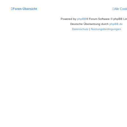
Foren-Übersicht
Alle Coo
Powered by
phpBB
® Forum Software © phpBB Lim
Deutsche Übersetzung durch
phpBB.de
Datenschutz
|
Nutzungsbedingungen