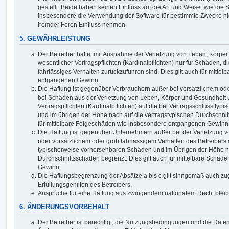
gestellt. Beide haben keinen Einfluss auf die Art und Weise, wie die
insbesondere die Verwendung der Software für bestimmte Zwecke nic
fremder Foren Einfluss nehmen.
5. GEWÄHRLEISTUNG
Der Betreiber haftet mit Ausnahme der Verletzung von Leben, Körpe
wesentlicher Vertragspflichten (Kardinalpflichten) nur für Schäden, di
fahrlässiges Verhalten zurückzuführen sind. Dies gilt auch für mitt
entgangenen Gewinn.
Die Haftung ist gegenüber Verbrauchern außer bei vorsätzlichem ode
bei Schäden aus der Verletzung von Leben, Körper und Gesundheit u
Vertragspflichten (Kardinalpflichten) auf die bei Vertragsschluss t
und im übrigen der Höhe nach auf die vertragstypischen Durchschnit
für mittelbare Folgeschäden wie insbesondere entgangenen Gewinn
Die Haftung ist gegenüber Unternehmern außer bei der Verletzung 
oder vorsätzlichem oder grob fahrlässigem Verhalten des Betreibers 
typischerweise vorhersehbaren Schäden und im Übrigen der Höhe na
Durchschnittsschäden begrenzt. Dies gilt auch für mittelbare Schä
Gewinn.
Die Haftungsbegrenzung der Absätze a bis c gilt sinngemäß auch zug
Erfüllungsgehilfen des Betreibers.
Ansprüche für eine Haftung aus zwingendem nationalem Recht bleib
6. ÄNDERUNGSVORBEHALT
Der Betreiber ist berechtigt, die Nutzungsbedingungen und die Date