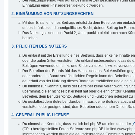
Der Nutzungsvertrag wird auf unbestimmte Zeit geschlossen und ka
Einhaltung einer Frist jederzeit gekündigt werden.
2. EINRÄUMUNG VON NUTZUNGSRECHTEN
Mit dem Erstellen eines Beitrags erteilst du dem Betreiber ein einfach
unbeschränktes und unentgeltliches Recht, deinen Beitrag im Rahm
Das Nutzungsrecht nach Punkt 2, Unterpunkt a bleibt auch nach Kü
bestehen.
3. PFLICHTEN DES NUTZERS
Du erklärst mit der Erstellung eines Beitrags, dass er keine Inhalte e
oder die guten Sitten verstoßen. Du erklärst insbesondere, dass du da
Beiträgen verwendeten Links und Bilder zu setzen bzw. zu verwende
Der Betreiber des Boards übt das Hausrecht aus. Bei Verstößen g
oder anderer im Board veröffentlichten Regeln kann der Betreiber 
dauerhaft von der Nutzung dieses Boards ausschließen und dir ein H
Du nimmst zur Kenntnis, dass der Betreiber keine Verantwortung für d
übernimmt, die er nicht selbst erstellt hat oder die er nicht zur Ken
Betreiber, dein Benutzerkonto, Beiträge und Funktionen jederzeit zu 
Du gestattest dem Betreiber darüber hinaus, deine Beiträge abzuände
verstoßen oder geeignet sind, dem Betreiber oder einem Dritten Sc
4. GENERAL PUBLIC LICENSE
Du nimmst zur Kenntnis, dass es sich bei phpBB um eine unter der „
G
(GPL) bereitgestellten Foren-Software von phpBB Limited (www.php
Informationen werden durch die deutschsprachige Community unter