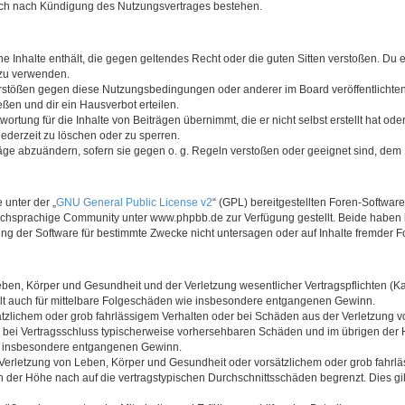
auch nach Kündigung des Nutzungsvertrages bestehen.
ine Inhalte enthält, die gegen geltendes Recht oder die guten Sitten verstoßen. Du 
 zu verwenden.
erstößen gegen diese Nutzungsbedingungen oder anderer im Board veröffentlichte
ßen und dir ein Hausverbot erteilen.
ortung für die Inhalte von Beiträgen übernimmt, die er nicht selbst erstellt hat od
jederzeit zu löschen oder zu sperren.
räge abzuändern, sofern sie gegen o. g. Regeln verstoßen oder geeignet sind, dem
 unter der „
GNU General Public License v2
“ (GPL) bereitgestellten Foren-Softwa
chsprachige Community unter www.phpbb.de zur Verfügung gestellt. Beide haben ke
g der Software für bestimmte Zwecke nicht untersagen oder auf Inhalte fremder F
ben, Körper und Gesundheit und der Verletzung wesentlicher Vertragspflichten (Kard
gilt auch für mittelbare Folgeschäden wie insbesondere entgangenen Gewinn.
ätzlichem oder grob fahrlässigem Verhalten oder bei Schäden aus der Verletzung 
 die bei Vertragsschluss typischerweise vorhersehbaren Schäden und im übrigen de
wie insbesondere entgangenen Gewinn.
erletzung von Leben, Körper und Gesundheit oder vorsätzlichem oder grob fahrläs
der Höhe nach auf die vertragstypischen Durchschnittsschäden begrenzt. Dies gi