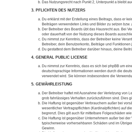
Das Nutzungsrecht nach Punkt 2, Unterpunkt a bleibt 
3. PFLICHTEN DES NUTZERS
Du erklärst mit der Erstellung eines Beitrags, dass er ke
Beiträgen verwendeten Links und Bilder zu setzen bzw.
Der Betreiber des Boards übt das Hausrecht aus. Bei V
oder dauerhaft von der Nutzung dieses Boards ausschlie
Du nimmst zur Kenntnis, dass der Betreiber keine Verantw
Betreiber, dein Benutzerkonto, Beiträge und Funktionen 
Du gestattest dem Betreiber darüber hinaus, deine Beit
4. GENERAL PUBLIC LICENSE
Du nimmst zur Kenntnis, dass es sich bei phpBB um eine
deutschsprachige Informationen werden durch die deuts
verwendet wird. Sie können insbesondere die Verwendun
5. GEWÄHRLEISTUNG
Der Betreiber haftet mit Ausnahme der Verletzung von Le
grob fahrlässiges Verhalten zurückzuführen sind. Dies 
Die Haftung ist gegenüber Verbrauchern außer bei vors
wesentlicher Vertragspflichten (Kardinalpflichten) auf
begrenzt. Dies gilt auch für mittelbare Folgeschäden 
Die Haftung ist gegenüber Unternehmern außer bei der V
typischerweise vorhersehbaren Schäden und im Übrigen 
Gewinn.