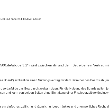
 XL 500 und anderen HONDA Enduros
l500.de/abcdef3.2“) wird zwischen dir und dem Betreiber ein Vertrag 
s Board“) schließt du einen Nutzungsvertrag mit dem Betreiber des Boards ab (im 
 so darfst du das Board nicht weiter nutzen. Für die Nutzung des Boards gelten jew
sen und kann von beiden Seiten ohne Einhaltung einer Frist jederzeit gekündigt w
ber ein einfaches, zeitlich und räumlich unbeschränktes und unentgeltliches Recht