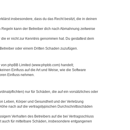
erklärst insbesondere, dass du das Recht besitzt, die in deinen
n Regeln kann der Betreiber dich nach Abmahnung zeitweise
er die er nicht zur Kenntnis genommen hat. Du gestattest dem
 Betreiber oder einem Dritten Schaden zuzufügen.
re von phpBB Limited (www.phpbb.com) handelt;
inen Einfluss auf die Art und Weise, wie die Software
oren Einfluss nehmen.
inalpflichten) nur für Schäden, die auf ein vorsätzliches oder
von Leben, Körper und Gesundheit und der Verletzung
r Höhe nach auf die vertragstypischen Durchschnittsschäden
sigem Verhalten des Betreibers auf die bei Vertragsschluss
lt auch für mittelbare Schäden, insbesondere entgangenen