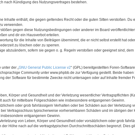
auch nach Kündigung des Nutzungsvertrages bestehen.
ine Inhalte enthält, die gegen geltendes Recht oder die guten Sitten verstoßen. Du 
 zu verwenden.
erstößen gegen diese Nutzungsbedingungen oder anderer im Board veröffentlichte
ßen und dir ein Hausverbot erteilen.
ortung für die Inhalte von Beiträgen übernimmt, die er nicht selbst erstellt hat od
jederzeit zu löschen oder zu sperren.
räge abzuändern, sofern sie gegen o. g. Regeln verstoßen oder geeignet sind, dem
 unter der „
GNU General Public License v2
“ (GPL) bereitgestellten Foren-Softwa
chsprachige Community unter www.phpbb.de zur Verfügung gestellt. Beide haben ke
g der Software für bestimmte Zwecke nicht untersagen oder auf Inhalte fremder F
ben, Körper und Gesundheit und der Verletzung wesentlicher Vertragspflichten (Kard
gilt auch für mittelbare Folgeschäden wie insbesondere entgangenen Gewinn.
ätzlichem oder grob fahrlässigem Verhalten oder bei Schäden aus der Verletzung 
 die bei Vertragsschluss typischerweise vorhersehbaren Schäden und im übrigen de
wie insbesondere entgangenen Gewinn.
erletzung von Leben, Körper und Gesundheit oder vorsätzlichem oder grob fahrläs
der Höhe nach auf die vertragstypischen Durchschnittsschäden begrenzt. Dies gi