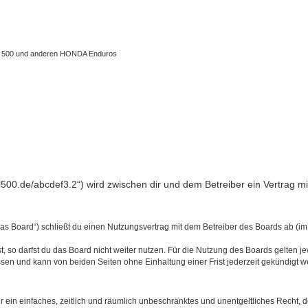
 XL 500 und anderen HONDA Enduros
l500.de/abcdef3.2“) wird zwischen dir und dem Betreiber ein Vertrag 
s Board“) schließt du einen Nutzungsvertrag mit dem Betreiber des Boards ab (im 
 so darfst du das Board nicht weiter nutzen. Für die Nutzung des Boards gelten jew
sen und kann von beiden Seiten ohne Einhaltung einer Frist jederzeit gekündigt w
ber ein einfaches, zeitlich und räumlich unbeschränktes und unentgeltliches Recht