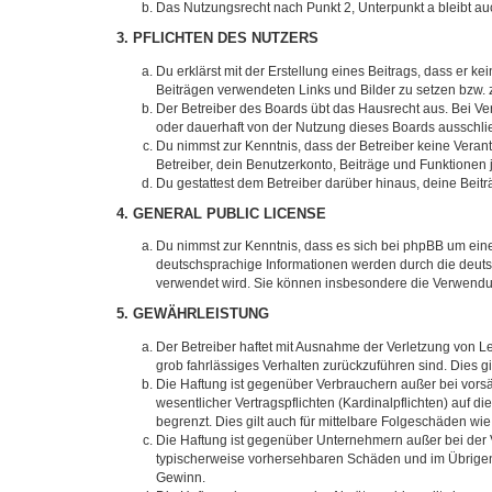
Das Nutzungsrecht nach Punkt 2, Unterpunkt a bleibt 
3. PFLICHTEN DES NUTZERS
Du erklärst mit der Erstellung eines Beitrags, dass er ke
Beiträgen verwendeten Links und Bilder zu setzen bzw.
Der Betreiber des Boards übt das Hausrecht aus. Bei V
oder dauerhaft von der Nutzung dieses Boards ausschlie
Du nimmst zur Kenntnis, dass der Betreiber keine Verantw
Betreiber, dein Benutzerkonto, Beiträge und Funktionen 
Du gestattest dem Betreiber darüber hinaus, deine Beit
4. GENERAL PUBLIC LICENSE
Du nimmst zur Kenntnis, dass es sich bei phpBB um eine
deutschsprachige Informationen werden durch die deuts
verwendet wird. Sie können insbesondere die Verwendun
5. GEWÄHRLEISTUNG
Der Betreiber haftet mit Ausnahme der Verletzung von Le
grob fahrlässiges Verhalten zurückzuführen sind. Dies 
Die Haftung ist gegenüber Verbrauchern außer bei vors
wesentlicher Vertragspflichten (Kardinalpflichten) auf
begrenzt. Dies gilt auch für mittelbare Folgeschäden 
Die Haftung ist gegenüber Unternehmern außer bei der V
typischerweise vorhersehbaren Schäden und im Übrigen 
Gewinn.