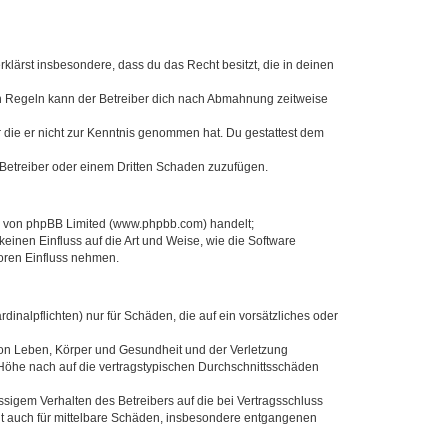
erklärst insbesondere, dass du das Recht besitzt, die in deinen
n Regeln kann der Betreiber dich nach Abmahnung zeitweise
er die er nicht zur Kenntnis genommen hat. Du gestattest dem
 Betreiber oder einem Dritten Schaden zuzufügen.
re von phpBB Limited (www.phpbb.com) handelt;
inen Einfluss auf die Art und Weise, wie die Software
oren Einfluss nehmen.
inalpflichten) nur für Schäden, die auf ein vorsätzliches oder
von Leben, Körper und Gesundheit und der Verletzung
r Höhe nach auf die vertragstypischen Durchschnittsschäden
sigem Verhalten des Betreibers auf die bei Vertragsschluss
lt auch für mittelbare Schäden, insbesondere entgangenen