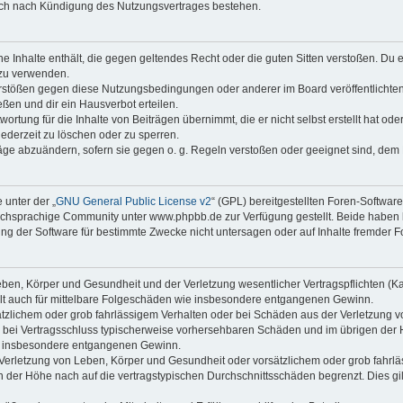
auch nach Kündigung des Nutzungsvertrages bestehen.
ine Inhalte enthält, die gegen geltendes Recht oder die guten Sitten verstoßen. Du 
 zu verwenden.
erstößen gegen diese Nutzungsbedingungen oder anderer im Board veröffentlichte
ßen und dir ein Hausverbot erteilen.
ortung für die Inhalte von Beiträgen übernimmt, die er nicht selbst erstellt hat od
jederzeit zu löschen oder zu sperren.
räge abzuändern, sofern sie gegen o. g. Regeln verstoßen oder geeignet sind, dem
 unter der „
GNU General Public License v2
“ (GPL) bereitgestellten Foren-Softwa
chsprachige Community unter www.phpbb.de zur Verfügung gestellt. Beide haben ke
g der Software für bestimmte Zwecke nicht untersagen oder auf Inhalte fremder F
ben, Körper und Gesundheit und der Verletzung wesentlicher Vertragspflichten (Kard
gilt auch für mittelbare Folgeschäden wie insbesondere entgangenen Gewinn.
ätzlichem oder grob fahrlässigem Verhalten oder bei Schäden aus der Verletzung 
 die bei Vertragsschluss typischerweise vorhersehbaren Schäden und im übrigen de
wie insbesondere entgangenen Gewinn.
erletzung von Leben, Körper und Gesundheit oder vorsätzlichem oder grob fahrläs
der Höhe nach auf die vertragstypischen Durchschnittsschäden begrenzt. Dies gi