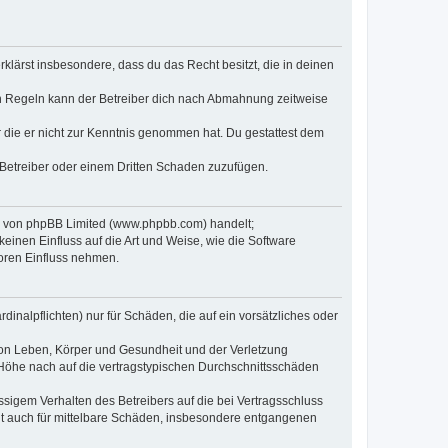
erklärst insbesondere, dass du das Recht besitzt, die in deinen
n Regeln kann der Betreiber dich nach Abmahnung zeitweise
er die er nicht zur Kenntnis genommen hat. Du gestattest dem
 Betreiber oder einem Dritten Schaden zuzufügen.
re von phpBB Limited (www.phpbb.com) handelt;
inen Einfluss auf die Art und Weise, wie die Software
oren Einfluss nehmen.
inalpflichten) nur für Schäden, die auf ein vorsätzliches oder
von Leben, Körper und Gesundheit und der Verletzung
r Höhe nach auf die vertragstypischen Durchschnittsschäden
sigem Verhalten des Betreibers auf die bei Vertragsschluss
lt auch für mittelbare Schäden, insbesondere entgangenen