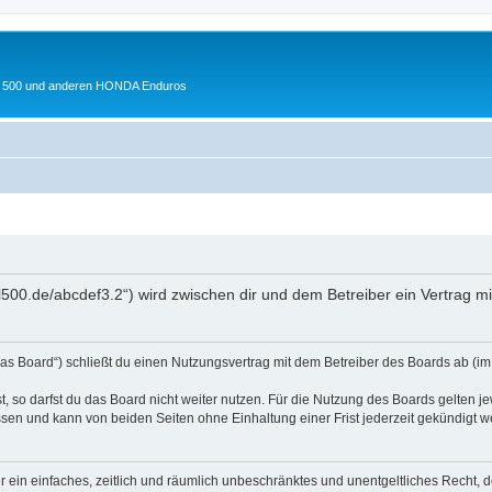
 XL 500 und anderen HONDA Enduros
l500.de/abcdef3.2“) wird zwischen dir und dem Betreiber ein Vertrag 
s Board“) schließt du einen Nutzungsvertrag mit dem Betreiber des Boards ab (im 
 so darfst du das Board nicht weiter nutzen. Für die Nutzung des Boards gelten jew
sen und kann von beiden Seiten ohne Einhaltung einer Frist jederzeit gekündigt w
ber ein einfaches, zeitlich und räumlich unbeschränktes und unentgeltliches Recht