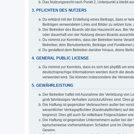
Das Nutzungsrecht nach Punkt 2, Unterpunkt a bleibt 
3. PFLICHTEN DES NUTZERS
Du erklärst mit der Erstellung eines Beitrags, dass er ke
Beiträgen verwendeten Links und Bilder zu setzen bzw.
Der Betreiber des Boards übt das Hausrecht aus. Bei V
oder dauerhaft von der Nutzung dieses Boards ausschlie
Du nimmst zur Kenntnis, dass der Betreiber keine Verantw
Betreiber, dein Benutzerkonto, Beiträge und Funktionen 
Du gestattest dem Betreiber darüber hinaus, deine Beit
4. GENERAL PUBLIC LICENSE
Du nimmst zur Kenntnis, dass es sich bei phpBB um eine
deutschsprachige Informationen werden durch die deuts
verwendet wird. Sie können insbesondere die Verwendun
5. GEWÄHRLEISTUNG
Der Betreiber haftet mit Ausnahme der Verletzung von Le
grob fahrlässiges Verhalten zurückzuführen sind. Dies 
Die Haftung ist gegenüber Verbrauchern außer bei vors
wesentlicher Vertragspflichten (Kardinalpflichten) auf
begrenzt. Dies gilt auch für mittelbare Folgeschäden 
Die Haftung ist gegenüber Unternehmern außer bei der V
typischerweise vorhersehbaren Schäden und im Übrigen 
Gewinn.