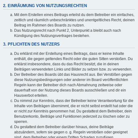
2. EINRÄUMUNG VON NUTZUNGSRECHTEN
Mit dem Erstellen eines Beitrags erteilst du dem Betreiber ein einfaches,
zeitlich und räumlich unbeschränktes und unentgeltliches Recht, deinen
Beitrag im Rahmen des Boards zu nutzen.
Das Nutzungsrecht nach Punkt 2, Unterpunkt a bleibt auch nach
Kündigung des Nutzungsvertrages bestehen.
3. PFLICHTEN DES NUTZERS
Du erklärst mit der Erstellung eines Beitrags, dass er keine Inhalte
enthält, die gegen geltendes Recht oder die guten Sitten verstoßen. Du
erklärst insbesondere, dass du das Recht besitzt, die in deinen
Beiträgen verwendeten Links und Bilder zu setzen bzw. zu verwenden.
Der Betreiber des Boards übt das Hausrecht aus. Bei Verstößen gegen
diese Nutzungsbedingungen oder anderer im Board veröffentlichten
Regeln kann der Betreiber dich nach Abmahnung zeitweise oder
dauerhaft von der Nutzung dieses Boards ausschließen und dir ein
Hausverbot erteilen.
Du nimmst zur Kenntnis, dass der Betreiber keine Verantwortung für die
Inhalte von Beiträgen übernimmt, die er nicht selbst erstellt hat oder die
er nicht zur Kenntnis genommen hat. Du gestattest dem Betreiber, dein
Benutzerkonto, Beiträge und Funktionen jederzeit zu löschen oder zu
sperren.
Du gestattest dem Betreiber darüber hinaus, deine Beiträge
abzuändern, sofern sie gegen o. g. Regeln verstoßen oder geeignet
sind, dem Betreiber oder einem Dritten Schaden zuzufügen.