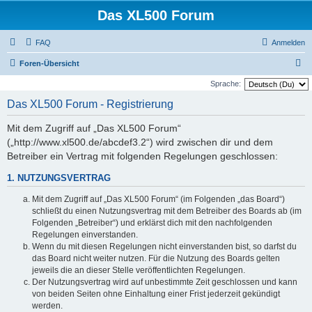
Das XL500 Forum
FAQ
Anmelden
S
Foren-Übersicht
u
Sprache:
c
Das XL500 Forum - Registrierung
h
Mit dem Zugriff auf „Das XL500 Forum“
e
(„http://www.xl500.de/abcdef3.2“) wird zwischen dir und dem
Betreiber ein Vertrag mit folgenden Regelungen geschlossen:
1. NUTZUNGSVERTRAG
Mit dem Zugriff auf „Das XL500 Forum“ (im Folgenden „das Board“)
schließt du einen Nutzungsvertrag mit dem Betreiber des Boards ab (im
Folgenden „Betreiber“) und erklärst dich mit den nachfolgenden
Regelungen einverstanden.
Wenn du mit diesen Regelungen nicht einverstanden bist, so darfst du
das Board nicht weiter nutzen. Für die Nutzung des Boards gelten
jeweils die an dieser Stelle veröffentlichten Regelungen.
Der Nutzungsvertrag wird auf unbestimmte Zeit geschlossen und kann
von beiden Seiten ohne Einhaltung einer Frist jederzeit gekündigt
werden.