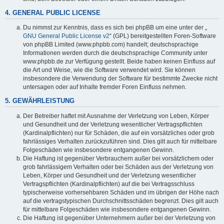
4. GENERAL PUBLIC LICENSE
Du nimmst zur Kenntnis, dass es sich bei phpBB um eine unter der „
GNU General Public License v2
“ (GPL) bereitgestellten Foren-Software
von phpBB Limited (www.phpbb.com) handelt; deutschsprachige
Informationen werden durch die deutschsprachige Community unter
www.phpbb.de zur Verfügung gestellt. Beide haben keinen Einfluss auf
die Art und Weise, wie die Software verwendet wird. Sie können
insbesondere die Verwendung der Software für bestimmte Zwecke nicht
untersagen oder auf Inhalte fremder Foren Einfluss nehmen.
5. GEWÄHRLEISTUNG
Der Betreiber haftet mit Ausnahme der Verletzung von Leben, Körper
und Gesundheit und der Verletzung wesentlicher Vertragspflichten
(Kardinalpflichten) nur für Schäden, die auf ein vorsätzliches oder grob
fahrlässiges Verhalten zurückzuführen sind. Dies gilt auch für mittelbare
Folgeschäden wie insbesondere entgangenen Gewinn.
Die Haftung ist gegenüber Verbrauchern außer bei vorsätzlichem oder
grob fahrlässigem Verhalten oder bei Schäden aus der Verletzung von
Leben, Körper und Gesundheit und der Verletzung wesentlicher
Vertragspflichten (Kardinalpflichten) auf die bei Vertragsschluss
typischerweise vorhersehbaren Schäden und im übrigen der Höhe nach
auf die vertragstypischen Durchschnittsschäden begrenzt. Dies gilt auch
für mittelbare Folgeschäden wie insbesondere entgangenen Gewinn.
Die Haftung ist gegenüber Unternehmern außer bei der Verletzung von