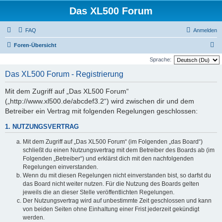
Das XL500 Forum
FAQ
Anmelden
S
Foren-Übersicht
u
Sprache:
c
Das XL500 Forum - Registrierung
h
Mit dem Zugriff auf „Das XL500 Forum“
e
(„http://www.xl500.de/abcdef3.2“) wird zwischen dir und dem
Betreiber ein Vertrag mit folgenden Regelungen geschlossen:
1. NUTZUNGSVERTRAG
Mit dem Zugriff auf „Das XL500 Forum“ (im Folgenden „das Board“)
schließt du einen Nutzungsvertrag mit dem Betreiber des Boards ab (im
Folgenden „Betreiber“) und erklärst dich mit den nachfolgenden
Regelungen einverstanden.
Wenn du mit diesen Regelungen nicht einverstanden bist, so darfst du
das Board nicht weiter nutzen. Für die Nutzung des Boards gelten
jeweils die an dieser Stelle veröffentlichten Regelungen.
Der Nutzungsvertrag wird auf unbestimmte Zeit geschlossen und kann
von beiden Seiten ohne Einhaltung einer Frist jederzeit gekündigt
werden.