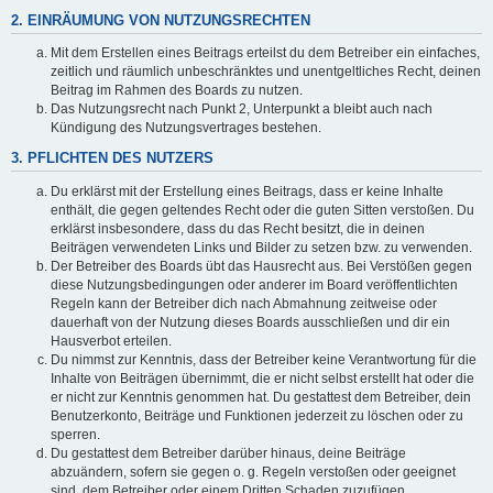
2. EINRÄUMUNG VON NUTZUNGSRECHTEN
Mit dem Erstellen eines Beitrags erteilst du dem Betreiber ein einfaches,
zeitlich und räumlich unbeschränktes und unentgeltliches Recht, deinen
Beitrag im Rahmen des Boards zu nutzen.
Das Nutzungsrecht nach Punkt 2, Unterpunkt a bleibt auch nach
Kündigung des Nutzungsvertrages bestehen.
3. PFLICHTEN DES NUTZERS
Du erklärst mit der Erstellung eines Beitrags, dass er keine Inhalte
enthält, die gegen geltendes Recht oder die guten Sitten verstoßen. Du
erklärst insbesondere, dass du das Recht besitzt, die in deinen
Beiträgen verwendeten Links und Bilder zu setzen bzw. zu verwenden.
Der Betreiber des Boards übt das Hausrecht aus. Bei Verstößen gegen
diese Nutzungsbedingungen oder anderer im Board veröffentlichten
Regeln kann der Betreiber dich nach Abmahnung zeitweise oder
dauerhaft von der Nutzung dieses Boards ausschließen und dir ein
Hausverbot erteilen.
Du nimmst zur Kenntnis, dass der Betreiber keine Verantwortung für die
Inhalte von Beiträgen übernimmt, die er nicht selbst erstellt hat oder die
er nicht zur Kenntnis genommen hat. Du gestattest dem Betreiber, dein
Benutzerkonto, Beiträge und Funktionen jederzeit zu löschen oder zu
sperren.
Du gestattest dem Betreiber darüber hinaus, deine Beiträge
abzuändern, sofern sie gegen o. g. Regeln verstoßen oder geeignet
sind, dem Betreiber oder einem Dritten Schaden zuzufügen.