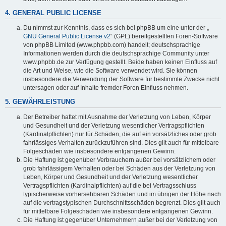
4. GENERAL PUBLIC LICENSE
Du nimmst zur Kenntnis, dass es sich bei phpBB um eine unter der „
GNU General Public License v2
“ (GPL) bereitgestellten Foren-Software
von phpBB Limited (www.phpbb.com) handelt; deutschsprachige
Informationen werden durch die deutschsprachige Community unter
www.phpbb.de zur Verfügung gestellt. Beide haben keinen Einfluss auf
die Art und Weise, wie die Software verwendet wird. Sie können
insbesondere die Verwendung der Software für bestimmte Zwecke nicht
untersagen oder auf Inhalte fremder Foren Einfluss nehmen.
5. GEWÄHRLEISTUNG
Der Betreiber haftet mit Ausnahme der Verletzung von Leben, Körper
und Gesundheit und der Verletzung wesentlicher Vertragspflichten
(Kardinalpflichten) nur für Schäden, die auf ein vorsätzliches oder grob
fahrlässiges Verhalten zurückzuführen sind. Dies gilt auch für mittelbare
Folgeschäden wie insbesondere entgangenen Gewinn.
Die Haftung ist gegenüber Verbrauchern außer bei vorsätzlichem oder
grob fahrlässigem Verhalten oder bei Schäden aus der Verletzung von
Leben, Körper und Gesundheit und der Verletzung wesentlicher
Vertragspflichten (Kardinalpflichten) auf die bei Vertragsschluss
typischerweise vorhersehbaren Schäden und im übrigen der Höhe nach
auf die vertragstypischen Durchschnittsschäden begrenzt. Dies gilt auch
für mittelbare Folgeschäden wie insbesondere entgangenen Gewinn.
Die Haftung ist gegenüber Unternehmern außer bei der Verletzung von