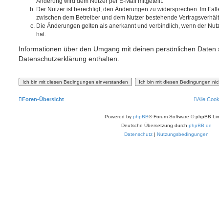
Änderung wird dem Nutzer per E-Mail mitgeteilt.
Der Nutzer ist berechtigt, den Änderungen zu widersprechen. Im Fall
zwischen dem Betreiber und dem Nutzer bestehende Vertragsverhältni
Die Änderungen gelten als anerkannt und verbindlich, wenn der Nu
hat.
Informationen über den Umgang mit deinen persönlichen Daten s
Datenschutzerklärung enthalten.
Foren-Übersicht
Alle Coo
Powered by
phpBB
® Forum Software © phpBB Lim
Deutsche Übersetzung durch
phpBB.de
Datenschutz
|
Nutzungsbedingungen