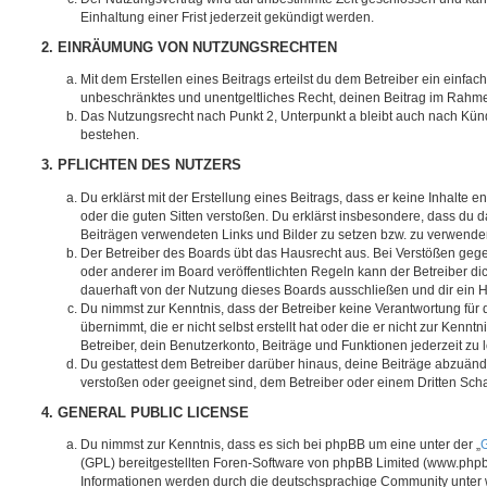
Einhaltung einer Frist jederzeit gekündigt werden.
2. EINRÄUMUNG VON NUTZUNGSRECHTEN
Mit dem Erstellen eines Beitrags erteilst du dem Betreiber ein einfach
unbeschränktes und unentgeltliches Recht, deinen Beitrag im Rahm
Das Nutzungsrecht nach Punkt 2, Unterpunkt a bleibt auch nach Kü
bestehen.
3. PFLICHTEN DES NUTZERS
Du erklärst mit der Erstellung eines Beitrags, dass er keine Inhalte e
oder die guten Sitten verstoßen. Du erklärst insbesondere, dass du da
Beiträgen verwendeten Links und Bilder zu setzen bzw. zu verwende
Der Betreiber des Boards übt das Hausrecht aus. Bei Verstößen g
oder anderer im Board veröffentlichten Regeln kann der Betreiber 
dauerhaft von der Nutzung dieses Boards ausschließen und dir ein H
Du nimmst zur Kenntnis, dass der Betreiber keine Verantwortung für d
übernimmt, die er nicht selbst erstellt hat oder die er nicht zur Ken
Betreiber, dein Benutzerkonto, Beiträge und Funktionen jederzeit zu 
Du gestattest dem Betreiber darüber hinaus, deine Beiträge abzuände
verstoßen oder geeignet sind, dem Betreiber oder einem Dritten Sc
4. GENERAL PUBLIC LICENSE
Du nimmst zur Kenntnis, dass es sich bei phpBB um eine unter der „
G
(GPL) bereitgestellten Foren-Software von phpBB Limited (www.php
Informationen werden durch die deutschsprachige Community unter