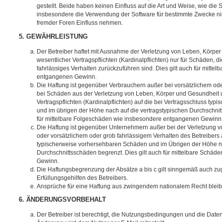
gestellt. Beide haben keinen Einfluss auf die Art und Weise, wie die
insbesondere die Verwendung der Software für bestimmte Zwecke nic
fremder Foren Einfluss nehmen.
5. GEWÄHRLEISTUNG
Der Betreiber haftet mit Ausnahme der Verletzung von Leben, Körpe
wesentlicher Vertragspflichten (Kardinalpflichten) nur für Schäden, di
fahrlässiges Verhalten zurückzuführen sind. Dies gilt auch für mitt
entgangenen Gewinn.
Die Haftung ist gegenüber Verbrauchern außer bei vorsätzlichem ode
bei Schäden aus der Verletzung von Leben, Körper und Gesundheit u
Vertragspflichten (Kardinalpflichten) auf die bei Vertragsschluss t
und im übrigen der Höhe nach auf die vertragstypischen Durchschnit
für mittelbare Folgeschäden wie insbesondere entgangenen Gewinn
Die Haftung ist gegenüber Unternehmern außer bei der Verletzung 
oder vorsätzlichem oder grob fahrlässigem Verhalten des Betreibers 
typischerweise vorhersehbaren Schäden und im Übrigen der Höhe na
Durchschnittsschäden begrenzt. Dies gilt auch für mittelbare Schä
Gewinn.
Die Haftungsbegrenzung der Absätze a bis c gilt sinngemäß auch zug
Erfüllungsgehilfen des Betreibers.
Ansprüche für eine Haftung aus zwingendem nationalem Recht bleib
6. ÄNDERUNGSVORBEHALT
Der Betreiber ist berechtigt, die Nutzungsbedingungen und die Date