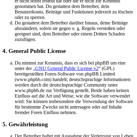
er nicht selbst erstellt hat oder die er nicht zur Kenntnis
genommen hat. Du gestattest dem Betreiber, dein
Benutzerkonto, Beiträge und Funktionen jederzeit zu löschen
oder zu sperren.
Du gestattest dem Betreiber darüber hinaus, deine Beiträge
abzuändern, sofern sie gegen o. g. Regeln verstoßen oder
geeignet sind, dem Betreiber oder einem Dritten Schaden
zuzufügen.
4. General Public License
Du nimmst zur Kenntnis, dass es sich bei phpBB um eine
unter der „
GNU General Public License v2
“ (GPL)
bereitgestellten Foren-Software von phpBB Limited
(www.phpbb.com) handelt; deutschsprachige Informationen
werden durch die deutschsprachige Community unter
www.phpbb.de zur Verfügung gestellt. Beide haben keinen
Einfluss auf die Art und Weise, wie die Software verwendet
wird. Sie können insbesondere die Verwendung der Software
für bestimmte Zwecke nicht untersagen oder auf Inhalte
fremder Foren Einfluss nehmen.
5. Gewährleistung
Der Betreiber haftet mit Ausnahme der Verletzung von Leben,