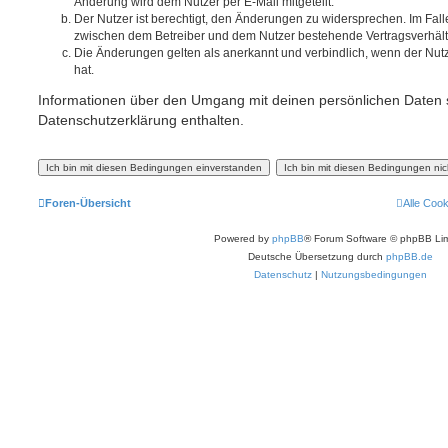
Änderung wird dem Nutzer per E-Mail mitgeteilt.
Der Nutzer ist berechtigt, den Änderungen zu widersprechen. Im Fall
zwischen dem Betreiber und dem Nutzer bestehende Vertragsverhältni
Die Änderungen gelten als anerkannt und verbindlich, wenn der Nu
hat.
Informationen über den Umgang mit deinen persönlichen Daten s
Datenschutzerklärung enthalten.
Foren-Übersicht
Alle Coo
Powered by
phpBB
® Forum Software © phpBB Lim
Deutsche Übersetzung durch
phpBB.de
Datenschutz
|
Nutzungsbedingungen