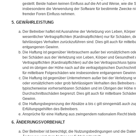
gestellt. Beide haben keinen Einfluss auf die Art und Weise, wie die
insbesondere die Verwendung der Software für bestimmte Zwecke nic
fremder Foren Einfluss nehmen.
5. GEWÄHRLEISTUNG
Der Betreiber haftet mit Ausnahme der Verletzung von Leben, Körpe
wesentlicher Vertragspflichten (Kardinalpflichten) nur für Schäden, di
fahrlässiges Verhalten zurückzuführen sind. Dies gilt auch für mitt
entgangenen Gewinn.
Die Haftung ist gegenüber Verbrauchern außer bei vorsätzlichem ode
bei Schäden aus der Verletzung von Leben, Körper und Gesundheit u
Vertragspflichten (Kardinalpflichten) auf die bei Vertragsschluss t
und im übrigen der Höhe nach auf die vertragstypischen Durchschnit
für mittelbare Folgeschäden wie insbesondere entgangenen Gewinn
Die Haftung ist gegenüber Unternehmern außer bei der Verletzung 
oder vorsätzlichem oder grob fahrlässigem Verhalten des Betreibers 
typischerweise vorhersehbaren Schäden und im Übrigen der Höhe na
Durchschnittsschäden begrenzt. Dies gilt auch für mittelbare Schä
Gewinn.
Die Haftungsbegrenzung der Absätze a bis c gilt sinngemäß auch zug
Erfüllungsgehilfen des Betreibers.
Ansprüche für eine Haftung aus zwingendem nationalem Recht bleib
6. ÄNDERUNGSVORBEHALT
Der Betreiber ist berechtigt, die Nutzungsbedingungen und die Date