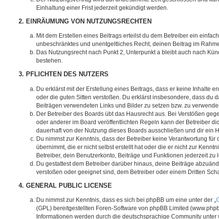
Einhaltung einer Frist jederzeit gekündigt werden.
2. EINRÄUMUNG VON NUTZUNGSRECHTEN
Mit dem Erstellen eines Beitrags erteilst du dem Betreiber ein einfach
unbeschränktes und unentgeltliches Recht, deinen Beitrag im Rahm
Das Nutzungsrecht nach Punkt 2, Unterpunkt a bleibt auch nach Kü
bestehen.
3. PFLICHTEN DES NUTZERS
Du erklärst mit der Erstellung eines Beitrags, dass er keine Inhalte e
oder die guten Sitten verstoßen. Du erklärst insbesondere, dass du da
Beiträgen verwendeten Links und Bilder zu setzen bzw. zu verwende
Der Betreiber des Boards übt das Hausrecht aus. Bei Verstößen g
oder anderer im Board veröffentlichten Regeln kann der Betreiber 
dauerhaft von der Nutzung dieses Boards ausschließen und dir ein H
Du nimmst zur Kenntnis, dass der Betreiber keine Verantwortung für d
übernimmt, die er nicht selbst erstellt hat oder die er nicht zur Ken
Betreiber, dein Benutzerkonto, Beiträge und Funktionen jederzeit zu 
Du gestattest dem Betreiber darüber hinaus, deine Beiträge abzuände
verstoßen oder geeignet sind, dem Betreiber oder einem Dritten Sc
4. GENERAL PUBLIC LICENSE
Du nimmst zur Kenntnis, dass es sich bei phpBB um eine unter der „
G
(GPL) bereitgestellten Foren-Software von phpBB Limited (www.php
Informationen werden durch die deutschsprachige Community unter