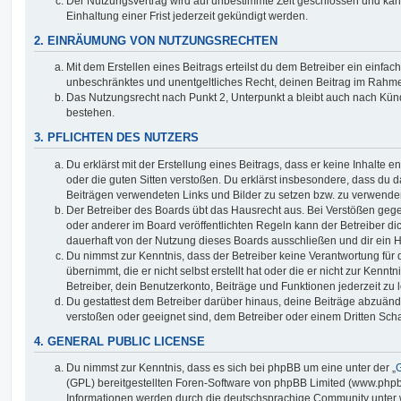
Der Nutzungsvertrag wird auf unbestimmte Zeit geschlossen und ka
Einhaltung einer Frist jederzeit gekündigt werden.
2. EINRÄUMUNG VON NUTZUNGSRECHTEN
Mit dem Erstellen eines Beitrags erteilst du dem Betreiber ein einfach
unbeschränktes und unentgeltliches Recht, deinen Beitrag im Rahm
Das Nutzungsrecht nach Punkt 2, Unterpunkt a bleibt auch nach Kü
bestehen.
3. PFLICHTEN DES NUTZERS
Du erklärst mit der Erstellung eines Beitrags, dass er keine Inhalte e
oder die guten Sitten verstoßen. Du erklärst insbesondere, dass du da
Beiträgen verwendeten Links und Bilder zu setzen bzw. zu verwende
Der Betreiber des Boards übt das Hausrecht aus. Bei Verstößen g
oder anderer im Board veröffentlichten Regeln kann der Betreiber 
dauerhaft von der Nutzung dieses Boards ausschließen und dir ein H
Du nimmst zur Kenntnis, dass der Betreiber keine Verantwortung für d
übernimmt, die er nicht selbst erstellt hat oder die er nicht zur Ken
Betreiber, dein Benutzerkonto, Beiträge und Funktionen jederzeit zu 
Du gestattest dem Betreiber darüber hinaus, deine Beiträge abzuände
verstoßen oder geeignet sind, dem Betreiber oder einem Dritten Sc
4. GENERAL PUBLIC LICENSE
Du nimmst zur Kenntnis, dass es sich bei phpBB um eine unter der „
G
(GPL) bereitgestellten Foren-Software von phpBB Limited (www.php
Informationen werden durch die deutschsprachige Community unter