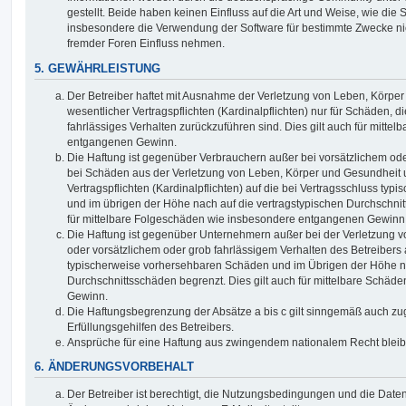
gestellt. Beide haben keinen Einfluss auf die Art und Weise, wie die
insbesondere die Verwendung der Software für bestimmte Zwecke nic
fremder Foren Einfluss nehmen.
5. GEWÄHRLEISTUNG
Der Betreiber haftet mit Ausnahme der Verletzung von Leben, Körpe
wesentlicher Vertragspflichten (Kardinalpflichten) nur für Schäden, di
fahrlässiges Verhalten zurückzuführen sind. Dies gilt auch für mitt
entgangenen Gewinn.
Die Haftung ist gegenüber Verbrauchern außer bei vorsätzlichem ode
bei Schäden aus der Verletzung von Leben, Körper und Gesundheit u
Vertragspflichten (Kardinalpflichten) auf die bei Vertragsschluss t
und im übrigen der Höhe nach auf die vertragstypischen Durchschnit
für mittelbare Folgeschäden wie insbesondere entgangenen Gewinn
Die Haftung ist gegenüber Unternehmern außer bei der Verletzung 
oder vorsätzlichem oder grob fahrlässigem Verhalten des Betreibers 
typischerweise vorhersehbaren Schäden und im Übrigen der Höhe na
Durchschnittsschäden begrenzt. Dies gilt auch für mittelbare Schä
Gewinn.
Die Haftungsbegrenzung der Absätze a bis c gilt sinngemäß auch zug
Erfüllungsgehilfen des Betreibers.
Ansprüche für eine Haftung aus zwingendem nationalem Recht bleib
6. ÄNDERUNGSVORBEHALT
Der Betreiber ist berechtigt, die Nutzungsbedingungen und die Date