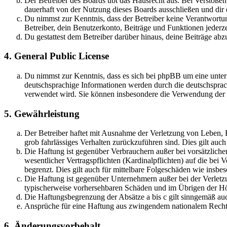
Der Betreiber des Boards übt das Hausrecht aus. Bei Verstöße
dauerhaft von der Nutzung dieses Boards ausschließen und dir e
Du nimmst zur Kenntnis, dass der Betreiber keine Verantwortung 
Betreiber, dein Benutzerkonto, Beiträge und Funktionen jederze
Du gestattest dem Betreiber darüber hinaus, deine Beiträge abz
4. General Public License
Du nimmst zur Kenntnis, dass es sich bei phpBB um eine unter
deutschsprachige Informationen werden durch die deutschsprac
verwendet wird. Sie können insbesondere die Verwendung der S
5. Gewährleistung
Der Betreiber haftet mit Ausnahme der Verletzung von Leben, Kö
grob fahrlässiges Verhalten zurückzuführen sind. Dies gilt au
Die Haftung ist gegenüber Verbrauchern außer bei vorsätzlich
wesentlicher Vertragspflichten (Kardinalpflichten) auf die be
begrenzt. Dies gilt auch für mittelbare Folgeschäden wie ins
Die Haftung ist gegenüber Unternehmern außer bei der Verletzu
typischerweise vorhersehbaren Schäden und im Übrigen der Höh
Die Haftungsbegrenzung der Absätze a bis c gilt sinngemäß auc
Ansprüche für eine Haftung aus zwingendem nationalem Recht 
6. Änderungsvorbehalt