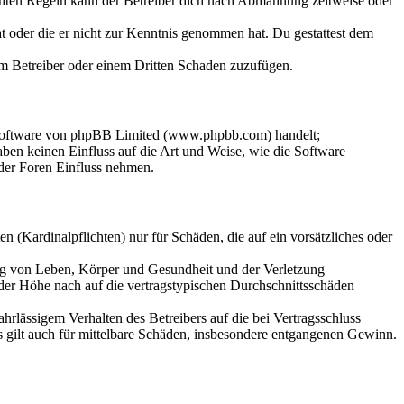
chten Regeln kann der Betreiber dich nach Abmahnung zeitweise oder
hat oder die er nicht zur Kenntnis genommen hat. Du gestattest dem
dem Betreiber oder einem Dritten Schaden zuzufügen.
-Software von phpBB Limited (www.phpbb.com) handelt;
en keinen Einfluss auf die Art und Weise, wie die Software
der Foren Einfluss nehmen.
 (Kardinalpflichten) nur für Schäden, die auf ein vorsätzliches oder
ung von Leben, Körper und Gesundheit und der Verletzung
 der Höhe nach auf die vertragstypischen Durchschnittsschäden
rlässigem Verhalten des Betreibers auf die bei Vertragsschluss
 gilt auch für mittelbare Schäden, insbesondere entgangenen Gewinn.