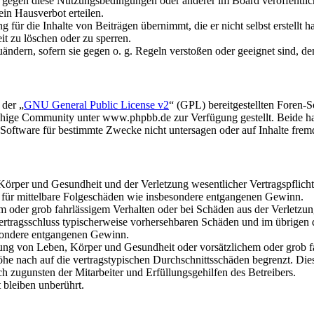
n gegen diese Nutzungsbedingungen oder anderer im Board veröffentli
in Hausverbot erteilen.
für die Inhalte von Beiträgen übernimmt, die er nicht selbst erstellt 
it zu löschen oder zu sperren.
uändern, sofern sie gegen o. g. Regeln verstoßen oder geeignet sind, 
 der „
GNU General Public License v2
“ (GPL) bereitgestellten Foren
hige Community unter www.phpbb.de zur Verfügung gestellt. Beide hab
oftware für bestimmte Zwecke nicht untersagen oder auf Inhalte frem
rper und Gesundheit und der Verletzung wesentlicher Vertragspflichten
ch für mittelbare Folgeschäden wie insbesondere entgangenen Gewinn.
em oder grob fahrlässigem Verhalten oder bei Schäden aus der Verletz
i Vertragsschluss typischerweise vorhersehbaren Schäden und im übrigen
besondere entgangenen Gewinn.
ng von Leben, Körper und Gesundheit oder vorsätzlichem oder grob fah
e nach auf die vertragstypischen Durchschnittsschäden begrenzt. Dies
h zugunsten der Mitarbeiter und Erfüllungsgehilfen des Betreibers.
bleiben unberührt.