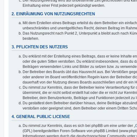
Der Nutzungsvertrag wird auf unbestimmte Zeit geschlossen und ka
Einhaltung einer Frist jederzeit gekündigt werden.
2. EINRÄUMUNG VON NUTZUNGSRECHTEN
Mit dem Erstellen eines Beitrags erteilst du dem Betreiber ein einfach
unbeschränktes und unentgeltliches Recht, deinen Beitrag im Rahm
Das Nutzungsrecht nach Punkt 2, Unterpunkt a bleibt auch nach Kü
bestehen.
3. PFLICHTEN DES NUTZERS
Du erklärst mit der Erstellung eines Beitrags, dass er keine Inhalte e
oder die guten Sitten verstoßen. Du erklärst insbesondere, dass du da
Beiträgen verwendeten Links und Bilder zu setzen bzw. zu verwende
Der Betreiber des Boards übt das Hausrecht aus. Bei Verstößen g
oder anderer im Board veröffentlichten Regeln kann der Betreiber 
dauerhaft von der Nutzung dieses Boards ausschließen und dir ein H
Du nimmst zur Kenntnis, dass der Betreiber keine Verantwortung für d
übernimmt, die er nicht selbst erstellt hat oder die er nicht zur Ken
Betreiber, dein Benutzerkonto, Beiträge und Funktionen jederzeit zu 
Du gestattest dem Betreiber darüber hinaus, deine Beiträge abzuände
verstoßen oder geeignet sind, dem Betreiber oder einem Dritten Sc
4. GENERAL PUBLIC LICENSE
Du nimmst zur Kenntnis, dass es sich bei phpBB um eine unter der „
G
(GPL) bereitgestellten Foren-Software von phpBB Limited (www.php
Informationen werden durch die deutschsprachige Community unter