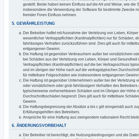
gestellt. Beide haben keinen Einfluss auf die Art und Weise, wie die
insbesondere die Verwendung der Software für bestimmte Zwecke nic
fremder Foren Einfluss nehmen.
5. GEWÄHRLEISTUNG
Der Betreiber haftet mit Ausnahme der Verletzung von Leben, Körpe
wesentlicher Vertragspflichten (Kardinalpflichten) nur für Schäden, di
fahrlässiges Verhalten zurückzuführen sind. Dies gilt auch für mitt
entgangenen Gewinn.
Die Haftung ist gegenüber Verbrauchern außer bei vorsätzlichem ode
bei Schäden aus der Verletzung von Leben, Körper und Gesundheit u
Vertragspflichten (Kardinalpflichten) auf die bei Vertragsschluss t
und im übrigen der Höhe nach auf die vertragstypischen Durchschnit
für mittelbare Folgeschäden wie insbesondere entgangenen Gewinn
Die Haftung ist gegenüber Unternehmern außer bei der Verletzung 
oder vorsätzlichem oder grob fahrlässigem Verhalten des Betreibers 
typischerweise vorhersehbaren Schäden und im Übrigen der Höhe na
Durchschnittsschäden begrenzt. Dies gilt auch für mittelbare Schä
Gewinn.
Die Haftungsbegrenzung der Absätze a bis c gilt sinngemäß auch zug
Erfüllungsgehilfen des Betreibers.
Ansprüche für eine Haftung aus zwingendem nationalem Recht bleib
6. ÄNDERUNGSVORBEHALT
Der Betreiber ist berechtigt, die Nutzungsbedingungen und die Date