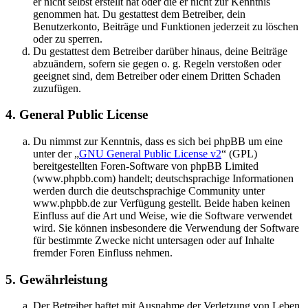
er nicht selbst erstellt hat oder die er nicht zur Kenntnis
genommen hat. Du gestattest dem Betreiber, dein
Benutzerkonto, Beiträge und Funktionen jederzeit zu löschen
oder zu sperren.
Du gestattest dem Betreiber darüber hinaus, deine Beiträge
abzuändern, sofern sie gegen o. g. Regeln verstoßen oder
geeignet sind, dem Betreiber oder einem Dritten Schaden
zuzufügen.
4. General Public License
Du nimmst zur Kenntnis, dass es sich bei phpBB um eine
unter der „
GNU General Public License v2
“ (GPL)
bereitgestellten Foren-Software von phpBB Limited
(www.phpbb.com) handelt; deutschsprachige Informationen
werden durch die deutschsprachige Community unter
www.phpbb.de zur Verfügung gestellt. Beide haben keinen
Einfluss auf die Art und Weise, wie die Software verwendet
wird. Sie können insbesondere die Verwendung der Software
für bestimmte Zwecke nicht untersagen oder auf Inhalte
fremder Foren Einfluss nehmen.
5. Gewährleistung
Der Betreiber haftet mit Ausnahme der Verletzung von Leben,