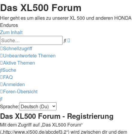
Das XL500 Forum
Hier geht es um alles zu unserer XL 500 und anderen HONDA
Enduros
Zum Inhalt
Erweiterte
Suche
Suche
Schnellzugriff
Unbeantwortete Themen
Aktive Themen
Suche
FAQ
Anmelden
Foren-Übersicht
Suche
Sprache:
Das XL500 Forum - Registrierung
Mit dem Zugriff auf „Das XL500 Forum“
(„http://www.xl500.de/abcdef3.2“) wird zwischen dir und dem