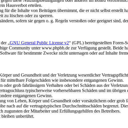
n gegen diese Nutzungsbedingungen oder anderer im Board veröffentli
in Hausverbot erteilen.
für die Inhalte von Beiträgen übernimmt, die er nicht selbst erstellt 
it zu löschen oder zu sperren.
uändern, sofern sie gegen o. g. Regeln verstoßen oder geeignet sind, 
 der „
GNU General Public License v2
“ (GPL) bereitgestellten Foren
hige Community unter www.phpbb.de zur Verfügung gestellt. Beide hab
oftware für bestimmte Zwecke nicht untersagen oder auf Inhalte frem
rper und Gesundheit und der Verletzung wesentlicher Vertragspflichten
ch für mittelbare Folgeschäden wie insbesondere entgangenen Gewinn.
em oder grob fahrlässigem Verhalten oder bei Schäden aus der Verletz
i Vertragsschluss typischerweise vorhersehbaren Schäden und im übrigen
besondere entgangenen Gewinn.
ng von Leben, Körper und Gesundheit oder vorsätzlichem oder grob fah
e nach auf die vertragstypischen Durchschnittsschäden begrenzt. Dies
h zugunsten der Mitarbeiter und Erfüllungsgehilfen des Betreibers.
bleiben unberührt.