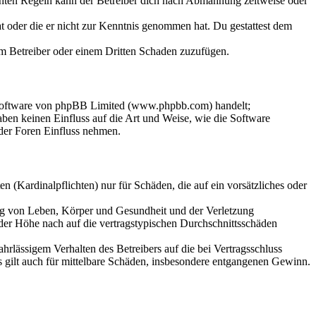
chten Regeln kann der Betreiber dich nach Abmahnung zeitweise oder
hat oder die er nicht zur Kenntnis genommen hat. Du gestattest dem
dem Betreiber oder einem Dritten Schaden zuzufügen.
-Software von phpBB Limited (www.phpbb.com) handelt;
en keinen Einfluss auf die Art und Weise, wie die Software
der Foren Einfluss nehmen.
 (Kardinalpflichten) nur für Schäden, die auf ein vorsätzliches oder
ung von Leben, Körper und Gesundheit und der Verletzung
 der Höhe nach auf die vertragstypischen Durchschnittsschäden
rlässigem Verhalten des Betreibers auf die bei Vertragsschluss
 gilt auch für mittelbare Schäden, insbesondere entgangenen Gewinn.