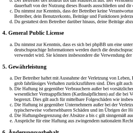
Der Betreiber des Boards übt das Hausrecht aus. Bei Verstöße
dauerhaft von der Nutzung dieses Boards ausschließen und dir e
Du nimmst zur Kenntnis, dass der Betreiber keine Verantwortung 
Betreiber, dein Benutzerkonto, Beiträge und Funktionen jederze
Du gestattest dem Betreiber darüber hinaus, deine Beiträge abz
4. General Public License
Du nimmst zur Kenntnis, dass es sich bei phpBB um eine unter
deutschsprachige Informationen werden durch die deutschsprac
verwendet wird. Sie können insbesondere die Verwendung der S
5. Gewährleistung
Der Betreiber haftet mit Ausnahme der Verletzung von Leben, Kö
grob fahrlässiges Verhalten zurückzuführen sind. Dies gilt au
Die Haftung ist gegenüber Verbrauchern außer bei vorsätzlich
wesentlicher Vertragspflichten (Kardinalpflichten) auf die be
begrenzt. Dies gilt auch für mittelbare Folgeschäden wie ins
Die Haftung ist gegenüber Unternehmern außer bei der Verletzu
typischerweise vorhersehbaren Schäden und im Übrigen der Höh
Die Haftungsbegrenzung der Absätze a bis c gilt sinngemäß auc
Ansprüche für eine Haftung aus zwingendem nationalem Recht 
6. Änderungsvorbehalt