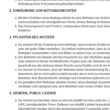
Einhaltung einer Frist jederzeit gekündigt werden.
2. EINRÄUMUNG VON NUTZUNGSRECHTEN
Mit dem Erstellen eines Beitrags erteilst du dem Betreiber ein einfach
unbeschränktes und unentgeltliches Recht, deinen Beitrag im Rahm
Das Nutzungsrecht nach Punkt 2, Unterpunkt a bleibt auch nach Kü
bestehen.
3. PFLICHTEN DES NUTZERS
Du erklärst mit der Erstellung eines Beitrags, dass er keine Inhalte e
oder die guten Sitten verstoßen. Du erklärst insbesondere, dass du da
Beiträgen verwendeten Links und Bilder zu setzen bzw. zu verwende
Der Betreiber des Boards übt das Hausrecht aus. Bei Verstößen g
oder anderer im Board veröffentlichten Regeln kann der Betreiber 
dauerhaft von der Nutzung dieses Boards ausschließen und dir ein H
Du nimmst zur Kenntnis, dass der Betreiber keine Verantwortung für d
übernimmt, die er nicht selbst erstellt hat oder die er nicht zur Ken
Betreiber, dein Benutzerkonto, Beiträge und Funktionen jederzeit zu 
Du gestattest dem Betreiber darüber hinaus, deine Beiträge abzuände
verstoßen oder geeignet sind, dem Betreiber oder einem Dritten Sc
4. GENERAL PUBLIC LICENSE
Du nimmst zur Kenntnis, dass es sich bei phpBB um eine unter der „
G
(GPL) bereitgestellten Foren-Software von phpBB Limited (www.php
Informationen werden durch die deutschsprachige Community unter