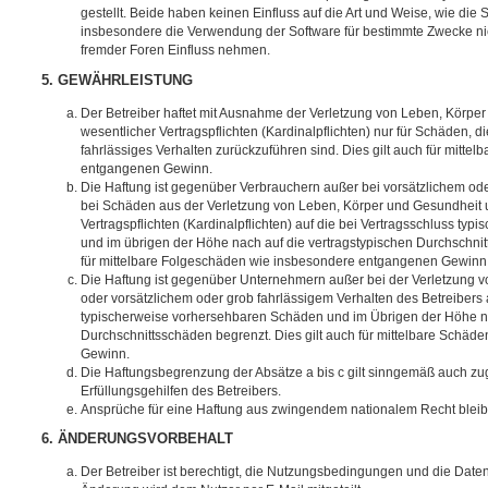
gestellt. Beide haben keinen Einfluss auf die Art und Weise, wie die
insbesondere die Verwendung der Software für bestimmte Zwecke nic
fremder Foren Einfluss nehmen.
5. GEWÄHRLEISTUNG
Der Betreiber haftet mit Ausnahme der Verletzung von Leben, Körpe
wesentlicher Vertragspflichten (Kardinalpflichten) nur für Schäden, di
fahrlässiges Verhalten zurückzuführen sind. Dies gilt auch für mitt
entgangenen Gewinn.
Die Haftung ist gegenüber Verbrauchern außer bei vorsätzlichem ode
bei Schäden aus der Verletzung von Leben, Körper und Gesundheit u
Vertragspflichten (Kardinalpflichten) auf die bei Vertragsschluss t
und im übrigen der Höhe nach auf die vertragstypischen Durchschnit
für mittelbare Folgeschäden wie insbesondere entgangenen Gewinn
Die Haftung ist gegenüber Unternehmern außer bei der Verletzung 
oder vorsätzlichem oder grob fahrlässigem Verhalten des Betreibers 
typischerweise vorhersehbaren Schäden und im Übrigen der Höhe na
Durchschnittsschäden begrenzt. Dies gilt auch für mittelbare Schä
Gewinn.
Die Haftungsbegrenzung der Absätze a bis c gilt sinngemäß auch zug
Erfüllungsgehilfen des Betreibers.
Ansprüche für eine Haftung aus zwingendem nationalem Recht bleib
6. ÄNDERUNGSVORBEHALT
Der Betreiber ist berechtigt, die Nutzungsbedingungen und die Date