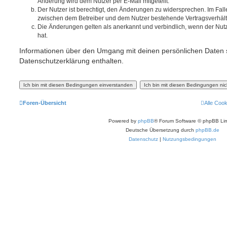
Änderung wird dem Nutzer per E-Mail mitgeteilt.
Der Nutzer ist berechtigt, den Änderungen zu widersprechen. Im Fall
zwischen dem Betreiber und dem Nutzer bestehende Vertragsverhältni
Die Änderungen gelten als anerkannt und verbindlich, wenn der Nu
hat.
Informationen über den Umgang mit deinen persönlichen Daten s
Datenschutzerklärung enthalten.
Foren-Übersicht
Alle Coo
Powered by
phpBB
® Forum Software © phpBB Lim
Deutsche Übersetzung durch
phpBB.de
Datenschutz
|
Nutzungsbedingungen