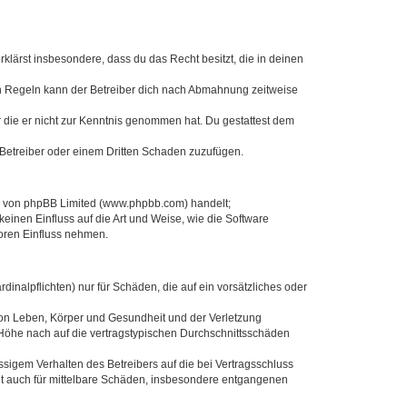
erklärst insbesondere, dass du das Recht besitzt, die in deinen
n Regeln kann der Betreiber dich nach Abmahnung zeitweise
er die er nicht zur Kenntnis genommen hat. Du gestattest dem
 Betreiber oder einem Dritten Schaden zuzufügen.
re von phpBB Limited (www.phpbb.com) handelt;
inen Einfluss auf die Art und Weise, wie die Software
oren Einfluss nehmen.
inalpflichten) nur für Schäden, die auf ein vorsätzliches oder
von Leben, Körper und Gesundheit und der Verletzung
r Höhe nach auf die vertragstypischen Durchschnittsschäden
sigem Verhalten des Betreibers auf die bei Vertragsschluss
lt auch für mittelbare Schäden, insbesondere entgangenen