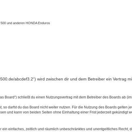
 XL 500 und anderen HONDA Enduros
l500.de/abcdef3.2“) wird zwischen dir und dem Betreiber ein Vertrag 
s Board“) schließt du einen Nutzungsvertrag mit dem Betreiber des Boards ab (im 
 so darfst du das Board nicht weiter nutzen. Für die Nutzung des Boards gelten jew
sen und kann von beiden Seiten ohne Einhaltung einer Frist jederzeit gekündigt w
ber ein einfaches, zeitlich und räumlich unbeschränktes und unentgeltliches Recht