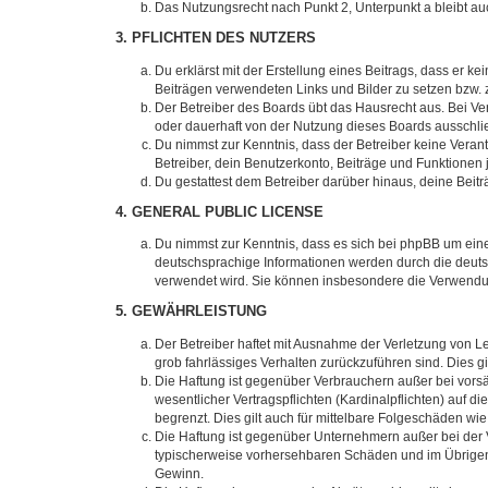
Das Nutzungsrecht nach Punkt 2, Unterpunkt a bleibt 
3. PFLICHTEN DES NUTZERS
Du erklärst mit der Erstellung eines Beitrags, dass er ke
Beiträgen verwendeten Links und Bilder zu setzen bzw.
Der Betreiber des Boards übt das Hausrecht aus. Bei V
oder dauerhaft von der Nutzung dieses Boards ausschlie
Du nimmst zur Kenntnis, dass der Betreiber keine Verantw
Betreiber, dein Benutzerkonto, Beiträge und Funktionen 
Du gestattest dem Betreiber darüber hinaus, deine Beit
4. GENERAL PUBLIC LICENSE
Du nimmst zur Kenntnis, dass es sich bei phpBB um eine
deutschsprachige Informationen werden durch die deuts
verwendet wird. Sie können insbesondere die Verwendun
5. GEWÄHRLEISTUNG
Der Betreiber haftet mit Ausnahme der Verletzung von Le
grob fahrlässiges Verhalten zurückzuführen sind. Dies 
Die Haftung ist gegenüber Verbrauchern außer bei vors
wesentlicher Vertragspflichten (Kardinalpflichten) auf
begrenzt. Dies gilt auch für mittelbare Folgeschäden 
Die Haftung ist gegenüber Unternehmern außer bei der V
typischerweise vorhersehbaren Schäden und im Übrigen 
Gewinn.