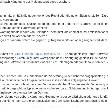
auch nach Kündigung des Nutzungsvertrages bestehen.
ine Inhalte enthält, die gegen geltendes Recht oder die guten Sitten verstoßen. Du 
 zu verwenden.
erstößen gegen diese Nutzungsbedingungen oder anderer im Board veröffentlichte
ßen und dir ein Hausverbot erteilen.
ortung für die Inhalte von Beiträgen übernimmt, die er nicht selbst erstellt hat od
jederzeit zu löschen oder zu sperren.
räge abzuändern, sofern sie gegen o. g. Regeln verstoßen oder geeignet sind, dem
 unter der „
GNU General Public License v2
“ (GPL) bereitgestellten Foren-Softwa
chsprachige Community unter www.phpbb.de zur Verfügung gestellt. Beide haben ke
g der Software für bestimmte Zwecke nicht untersagen oder auf Inhalte fremder F
ben, Körper und Gesundheit und der Verletzung wesentlicher Vertragspflichten (Kard
gilt auch für mittelbare Folgeschäden wie insbesondere entgangenen Gewinn.
ätzlichem oder grob fahrlässigem Verhalten oder bei Schäden aus der Verletzung 
 die bei Vertragsschluss typischerweise vorhersehbaren Schäden und im übrigen de
wie insbesondere entgangenen Gewinn.
erletzung von Leben, Körper und Gesundheit oder vorsätzlichem oder grob fahrläs
der Höhe nach auf die vertragstypischen Durchschnittsschäden begrenzt. Dies gi