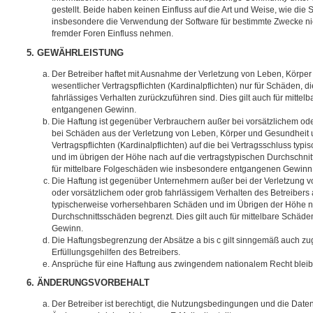
gestellt. Beide haben keinen Einfluss auf die Art und Weise, wie die
insbesondere die Verwendung der Software für bestimmte Zwecke nic
fremder Foren Einfluss nehmen.
5. GEWÄHRLEISTUNG
Der Betreiber haftet mit Ausnahme der Verletzung von Leben, Körpe
wesentlicher Vertragspflichten (Kardinalpflichten) nur für Schäden, di
fahrlässiges Verhalten zurückzuführen sind. Dies gilt auch für mitt
entgangenen Gewinn.
Die Haftung ist gegenüber Verbrauchern außer bei vorsätzlichem ode
bei Schäden aus der Verletzung von Leben, Körper und Gesundheit u
Vertragspflichten (Kardinalpflichten) auf die bei Vertragsschluss t
und im übrigen der Höhe nach auf die vertragstypischen Durchschnit
für mittelbare Folgeschäden wie insbesondere entgangenen Gewinn
Die Haftung ist gegenüber Unternehmern außer bei der Verletzung 
oder vorsätzlichem oder grob fahrlässigem Verhalten des Betreibers 
typischerweise vorhersehbaren Schäden und im Übrigen der Höhe na
Durchschnittsschäden begrenzt. Dies gilt auch für mittelbare Schä
Gewinn.
Die Haftungsbegrenzung der Absätze a bis c gilt sinngemäß auch zug
Erfüllungsgehilfen des Betreibers.
Ansprüche für eine Haftung aus zwingendem nationalem Recht bleib
6. ÄNDERUNGSVORBEHALT
Der Betreiber ist berechtigt, die Nutzungsbedingungen und die Date