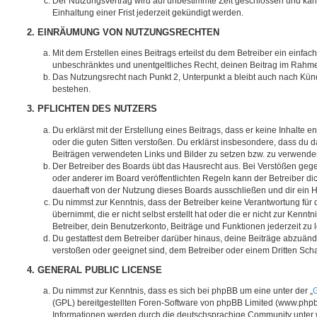
Der Nutzungsvertrag wird auf unbestimmte Zeit geschlossen und ka
Einhaltung einer Frist jederzeit gekündigt werden.
2. EINRÄUMUNG VON NUTZUNGSRECHTEN
Mit dem Erstellen eines Beitrags erteilst du dem Betreiber ein einfach
unbeschränktes und unentgeltliches Recht, deinen Beitrag im Rahm
Das Nutzungsrecht nach Punkt 2, Unterpunkt a bleibt auch nach Kü
bestehen.
3. PFLICHTEN DES NUTZERS
Du erklärst mit der Erstellung eines Beitrags, dass er keine Inhalte e
oder die guten Sitten verstoßen. Du erklärst insbesondere, dass du da
Beiträgen verwendeten Links und Bilder zu setzen bzw. zu verwende
Der Betreiber des Boards übt das Hausrecht aus. Bei Verstößen g
oder anderer im Board veröffentlichten Regeln kann der Betreiber 
dauerhaft von der Nutzung dieses Boards ausschließen und dir ein H
Du nimmst zur Kenntnis, dass der Betreiber keine Verantwortung für d
übernimmt, die er nicht selbst erstellt hat oder die er nicht zur Ken
Betreiber, dein Benutzerkonto, Beiträge und Funktionen jederzeit zu 
Du gestattest dem Betreiber darüber hinaus, deine Beiträge abzuände
verstoßen oder geeignet sind, dem Betreiber oder einem Dritten Sc
4. GENERAL PUBLIC LICENSE
Du nimmst zur Kenntnis, dass es sich bei phpBB um eine unter der „
G
(GPL) bereitgestellten Foren-Software von phpBB Limited (www.php
Informationen werden durch die deutschsprachige Community unter