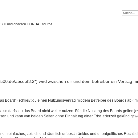
 XL 500 und anderen HONDA Enduros
l500.de/abcdef3.2“) wird zwischen dir und dem Betreiber ein Vertrag 
s Board“) schließt du einen Nutzungsvertrag mit dem Betreiber des Boards ab (im 
 so darfst du das Board nicht weiter nutzen. Für die Nutzung des Boards gelten jew
sen und kann von beiden Seiten ohne Einhaltung einer Frist jederzeit gekündigt w
ber ein einfaches, zeitlich und räumlich unbeschränktes und unentgeltliches Recht