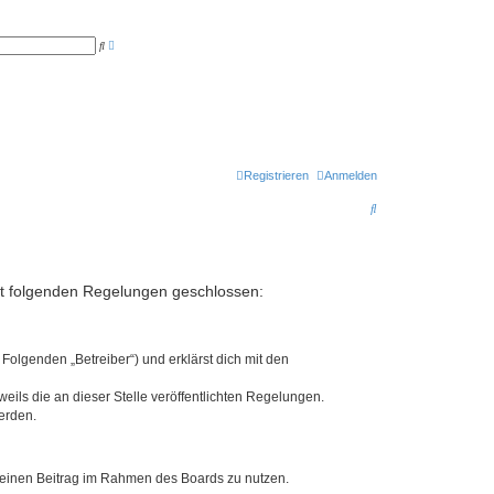
E
S
r
u
w
c
e
h
i
e
t
e
r
t
e
S
u
Registrieren
Anmelden
c
h
S
e
u
c
h
mit folgenden Regelungen geschlossen:
e
Folgenden „Betreiber“) und erklärst dich mit den
eils die an dieser Stelle veröffentlichten Regelungen.
erden.
, deinen Beitrag im Rahmen des Boards zu nutzen.