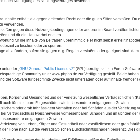
auch nach Kündigung des Nutzungsvertrages bestehen.
ine Inhalte enthält, die gegen geltendes Recht oder die guten Sitten verstoßen. Du 
 zu verwenden.
erstößen gegen diese Nutzungsbedingungen oder anderer im Board veröffentlichte
ßen und dir ein Hausverbot erteilen.
ortung für die Inhalte von Beiträgen übernimmt, die er nicht selbst erstellt hat od
jederzeit zu löschen oder zu sperren.
räge abzuändern, sofern sie gegen o. g. Regeln verstoßen oder geeignet sind, dem
 unter der „
GNU General Public License v2
“ (GPL) bereitgestellten Foren-Softwa
chsprachige Community unter www.phpbb.de zur Verfügung gestellt. Beide haben ke
g der Software für bestimmte Zwecke nicht untersagen oder auf Inhalte fremder F
ben, Körper und Gesundheit und der Verletzung wesentlicher Vertragspflichten (Kard
gilt auch für mittelbare Folgeschäden wie insbesondere entgangenen Gewinn.
ätzlichem oder grob fahrlässigem Verhalten oder bei Schäden aus der Verletzung 
 die bei Vertragsschluss typischerweise vorhersehbaren Schäden und im übrigen de
wie insbesondere entgangenen Gewinn.
erletzung von Leben, Körper und Gesundheit oder vorsätzlichem oder grob fahrläs
der Höhe nach auf die vertragstypischen Durchschnittsschäden begrenzt. Dies gi
mäß auch zugunsten der Mitarbeiter und Erfüllungsgehilfen des Betreibers.