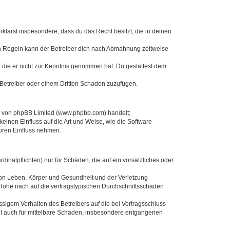
erklärst insbesondere, dass du das Recht besitzt, die in deinen
n Regeln kann der Betreiber dich nach Abmahnung zeitweise
er die er nicht zur Kenntnis genommen hat. Du gestattest dem
 Betreiber oder einem Dritten Schaden zuzufügen.
re von phpBB Limited (www.phpbb.com) handelt;
inen Einfluss auf die Art und Weise, wie die Software
oren Einfluss nehmen.
inalpflichten) nur für Schäden, die auf ein vorsätzliches oder
von Leben, Körper und Gesundheit und der Verletzung
r Höhe nach auf die vertragstypischen Durchschnittsschäden
sigem Verhalten des Betreibers auf die bei Vertragsschluss
lt auch für mittelbare Schäden, insbesondere entgangenen