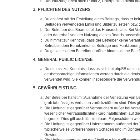
Das Nutzungsrecht nach Punkt 2, Unterpunkt a bleibt 
3. PFLICHTEN DES NUTZERS
Du erklärst mit der Erstellung eines Beitrags, dass er ke
Beiträgen verwendeten Links und Bilder zu setzen bzw.
Der Betreiber des Boards übt das Hausrecht aus. Bei V
oder dauerhaft von der Nutzung dieses Boards ausschlie
Du nimmst zur Kenntnis, dass der Betreiber keine Verantw
Betreiber, dein Benutzerkonto, Beiträge und Funktionen 
Du gestattest dem Betreiber darüber hinaus, deine Beit
4. GENERAL PUBLIC LICENSE
Du nimmst zur Kenntnis, dass es sich bei phpBB um eine
deutschsprachige Informationen werden durch die deuts
verwendet wird. Sie können insbesondere die Verwendun
5. GEWÄHRLEISTUNG
Der Betreiber haftet mit Ausnahme der Verletzung von Le
grob fahrlässiges Verhalten zurückzuführen sind. Dies 
Die Haftung ist gegenüber Verbrauchern außer bei vors
wesentlicher Vertragspflichten (Kardinalpflichten) auf
begrenzt. Dies gilt auch für mittelbare Folgeschäden 
Die Haftung ist gegenüber Unternehmern außer bei der V
typischerweise vorhersehbaren Schäden und im Übrigen 
Gewinn.
Die Haftungsbegrenzung der Absätze a bis c gilt sinnge