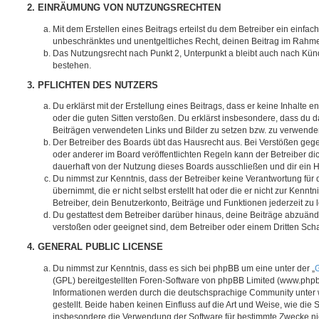
2. EINRÄUMUNG VON NUTZUNGSRECHTEN
Mit dem Erstellen eines Beitrags erteilst du dem Betreiber ein einfach
unbeschränktes und unentgeltliches Recht, deinen Beitrag im Rahm
Das Nutzungsrecht nach Punkt 2, Unterpunkt a bleibt auch nach Kü
bestehen.
3. PFLICHTEN DES NUTZERS
Du erklärst mit der Erstellung eines Beitrags, dass er keine Inhalte e
oder die guten Sitten verstoßen. Du erklärst insbesondere, dass du da
Beiträgen verwendeten Links und Bilder zu setzen bzw. zu verwende
Der Betreiber des Boards übt das Hausrecht aus. Bei Verstößen g
oder anderer im Board veröffentlichten Regeln kann der Betreiber 
dauerhaft von der Nutzung dieses Boards ausschließen und dir ein H
Du nimmst zur Kenntnis, dass der Betreiber keine Verantwortung für d
übernimmt, die er nicht selbst erstellt hat oder die er nicht zur Ken
Betreiber, dein Benutzerkonto, Beiträge und Funktionen jederzeit zu 
Du gestattest dem Betreiber darüber hinaus, deine Beiträge abzuände
verstoßen oder geeignet sind, dem Betreiber oder einem Dritten Sc
4. GENERAL PUBLIC LICENSE
Du nimmst zur Kenntnis, dass es sich bei phpBB um eine unter der „
G
(GPL) bereitgestellten Foren-Software von phpBB Limited (www.php
Informationen werden durch die deutschsprachige Community unter
gestellt. Beide haben keinen Einfluss auf die Art und Weise, wie die
insbesondere die Verwendung der Software für bestimmte Zwecke nic