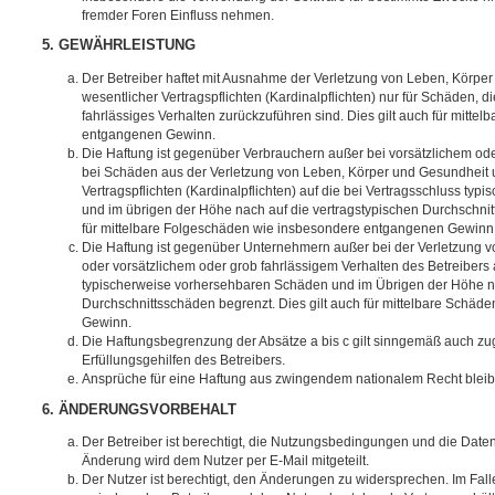
fremder Foren Einfluss nehmen.
5. GEWÄHRLEISTUNG
Der Betreiber haftet mit Ausnahme der Verletzung von Leben, Körpe
wesentlicher Vertragspflichten (Kardinalpflichten) nur für Schäden, di
fahrlässiges Verhalten zurückzuführen sind. Dies gilt auch für mitt
entgangenen Gewinn.
Die Haftung ist gegenüber Verbrauchern außer bei vorsätzlichem ode
bei Schäden aus der Verletzung von Leben, Körper und Gesundheit u
Vertragspflichten (Kardinalpflichten) auf die bei Vertragsschluss t
und im übrigen der Höhe nach auf die vertragstypischen Durchschnit
für mittelbare Folgeschäden wie insbesondere entgangenen Gewinn
Die Haftung ist gegenüber Unternehmern außer bei der Verletzung 
oder vorsätzlichem oder grob fahrlässigem Verhalten des Betreibers 
typischerweise vorhersehbaren Schäden und im Übrigen der Höhe na
Durchschnittsschäden begrenzt. Dies gilt auch für mittelbare Schä
Gewinn.
Die Haftungsbegrenzung der Absätze a bis c gilt sinngemäß auch zug
Erfüllungsgehilfen des Betreibers.
Ansprüche für eine Haftung aus zwingendem nationalem Recht bleib
6. ÄNDERUNGSVORBEHALT
Der Betreiber ist berechtigt, die Nutzungsbedingungen und die Date
Änderung wird dem Nutzer per E-Mail mitgeteilt.
Der Nutzer ist berechtigt, den Änderungen zu widersprechen. Im Fall