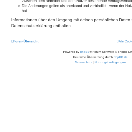
zwischen dem Betreiber und dem Nutzer bestehende Vertragsverhältni
Die Änderungen gelten als anerkannt und verbindlich, wenn der Nu
hat.
Informationen über den Umgang mit deinen persönlichen Daten s
Datenschutzerklärung enthalten.
Foren-Übersicht
Alle Coo
Powered by
phpBB
® Forum Software © phpBB Lim
Deutsche Übersetzung durch
phpBB.de
Datenschutz
|
Nutzungsbedingungen