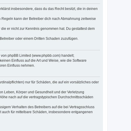
erklärst insbesondere, dass du das Recht besitzt, die in deinen
n Regeln kann der Betreiber dich nach Abmahnung zeitweise
er die er nicht zur Kenntnis genommen hat. Du gestattest dem
 Betreiber oder einem Dritten Schaden zuzufügen.
re von phpBB Limited (www.phpbb.com) handelt;
inen Einfluss auf die Art und Weise, wie die Software
oren Einfluss nehmen.
inalpflichten) nur für Schäden, die auf ein vorsätzliches oder
von Leben, Körper und Gesundheit und der Verletzung
r Höhe nach auf die vertragstypischen Durchschnittsschäden
sigem Verhalten des Betreibers auf die bei Vertragsschluss
lt auch für mittelbare Schäden, insbesondere entgangenen