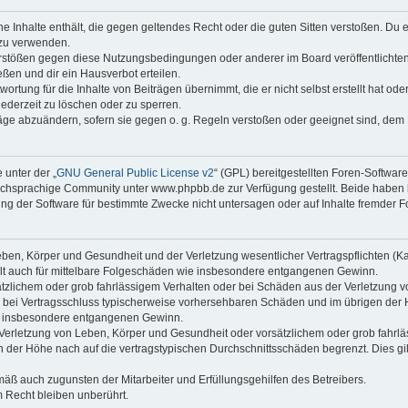
ine Inhalte enthält, die gegen geltendes Recht oder die guten Sitten verstoßen. Du 
 zu verwenden.
erstößen gegen diese Nutzungsbedingungen oder anderer im Board veröffentlichte
ßen und dir ein Hausverbot erteilen.
ortung für die Inhalte von Beiträgen übernimmt, die er nicht selbst erstellt hat od
jederzeit zu löschen oder zu sperren.
räge abzuändern, sofern sie gegen o. g. Regeln verstoßen oder geeignet sind, dem
 unter der „
GNU General Public License v2
“ (GPL) bereitgestellten Foren-Softwa
chsprachige Community unter www.phpbb.de zur Verfügung gestellt. Beide haben ke
g der Software für bestimmte Zwecke nicht untersagen oder auf Inhalte fremder F
ben, Körper und Gesundheit und der Verletzung wesentlicher Vertragspflichten (Kard
gilt auch für mittelbare Folgeschäden wie insbesondere entgangenen Gewinn.
ätzlichem oder grob fahrlässigem Verhalten oder bei Schäden aus der Verletzung 
 die bei Vertragsschluss typischerweise vorhersehbaren Schäden und im übrigen de
wie insbesondere entgangenen Gewinn.
erletzung von Leben, Körper und Gesundheit oder vorsätzlichem oder grob fahrläs
der Höhe nach auf die vertragstypischen Durchschnittsschäden begrenzt. Dies gi
mäß auch zugunsten der Mitarbeiter und Erfüllungsgehilfen des Betreibers.
 Recht bleiben unberührt.