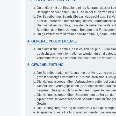
3. PFLICHTEN DES NUTZERS
Du erklärst mit der Erstellung eines Beitrags, dass er ke
Beiträgen verwendeten Links und Bilder zu setzen bzw.
Der Betreiber des Boards übt das Hausrecht aus. Bei V
oder dauerhaft von der Nutzung dieses Boards ausschlie
Du nimmst zur Kenntnis, dass der Betreiber keine Verantw
Betreiber, dein Benutzerkonto, Beiträge und Funktionen 
Du gestattest dem Betreiber darüber hinaus, deine Beit
4. GENERAL PUBLIC LICENSE
Du nimmst zur Kenntnis, dass es sich bei phpBB um eine
deutschsprachige Informationen werden durch die deuts
verwendet wird. Sie können insbesondere die Verwendun
5. GEWÄHRLEISTUNG
Der Betreiber haftet mit Ausnahme der Verletzung von Le
grob fahrlässiges Verhalten zurückzuführen sind. Dies 
Die Haftung ist gegenüber Verbrauchern außer bei vors
wesentlicher Vertragspflichten (Kardinalpflichten) auf
begrenzt. Dies gilt auch für mittelbare Folgeschäden 
Die Haftung ist gegenüber Unternehmern außer bei der V
typischerweise vorhersehbaren Schäden und im Übrigen 
Gewinn.
Die Haftungsbegrenzung der Absätze a bis c gilt sinnge
Ansprüche für eine Haftung aus zwingendem nationalem