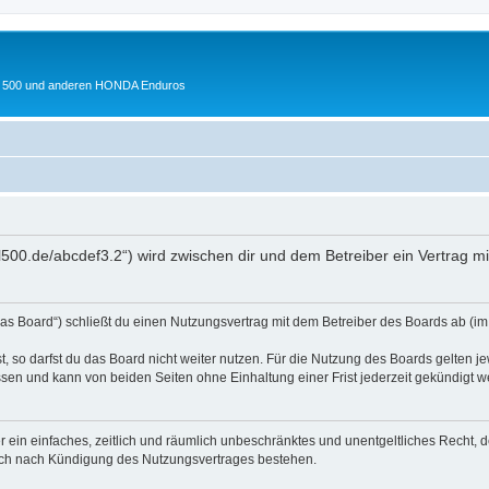
 XL 500 und anderen HONDA Enduros
l500.de/abcdef3.2“) wird zwischen dir und dem Betreiber ein Vertrag 
s Board“) schließt du einen Nutzungsvertrag mit dem Betreiber des Boards ab (im 
 so darfst du das Board nicht weiter nutzen. Für die Nutzung des Boards gelten jew
sen und kann von beiden Seiten ohne Einhaltung einer Frist jederzeit gekündigt w
ber ein einfaches, zeitlich und räumlich unbeschränktes und unentgeltliches Recht
auch nach Kündigung des Nutzungsvertrages bestehen.