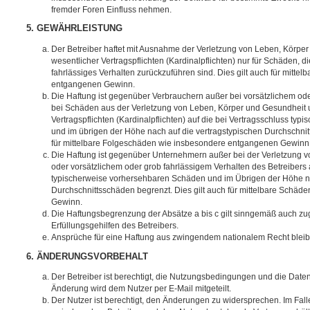
fremder Foren Einfluss nehmen.
5. GEWÄHRLEISTUNG
Der Betreiber haftet mit Ausnahme der Verletzung von Leben, Körpe
wesentlicher Vertragspflichten (Kardinalpflichten) nur für Schäden, di
fahrlässiges Verhalten zurückzuführen sind. Dies gilt auch für mitt
entgangenen Gewinn.
Die Haftung ist gegenüber Verbrauchern außer bei vorsätzlichem ode
bei Schäden aus der Verletzung von Leben, Körper und Gesundheit u
Vertragspflichten (Kardinalpflichten) auf die bei Vertragsschluss t
und im übrigen der Höhe nach auf die vertragstypischen Durchschnit
für mittelbare Folgeschäden wie insbesondere entgangenen Gewinn
Die Haftung ist gegenüber Unternehmern außer bei der Verletzung 
oder vorsätzlichem oder grob fahrlässigem Verhalten des Betreibers 
typischerweise vorhersehbaren Schäden und im Übrigen der Höhe na
Durchschnittsschäden begrenzt. Dies gilt auch für mittelbare Schä
Gewinn.
Die Haftungsbegrenzung der Absätze a bis c gilt sinngemäß auch zug
Erfüllungsgehilfen des Betreibers.
Ansprüche für eine Haftung aus zwingendem nationalem Recht bleib
6. ÄNDERUNGSVORBEHALT
Der Betreiber ist berechtigt, die Nutzungsbedingungen und die Date
Änderung wird dem Nutzer per E-Mail mitgeteilt.
Der Nutzer ist berechtigt, den Änderungen zu widersprechen. Im Fall