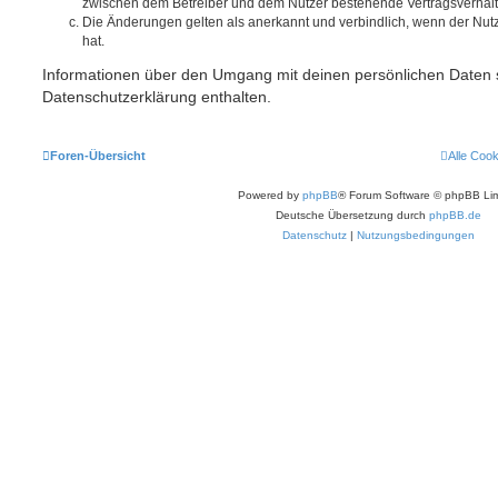
zwischen dem Betreiber und dem Nutzer bestehende Vertragsverhältni
Die Änderungen gelten als anerkannt und verbindlich, wenn der Nu
hat.
Informationen über den Umgang mit deinen persönlichen Daten s
Datenschutzerklärung enthalten.
Foren-Übersicht
Alle Coo
Powered by
phpBB
® Forum Software © phpBB Lim
Deutsche Übersetzung durch
phpBB.de
Datenschutz
|
Nutzungsbedingungen