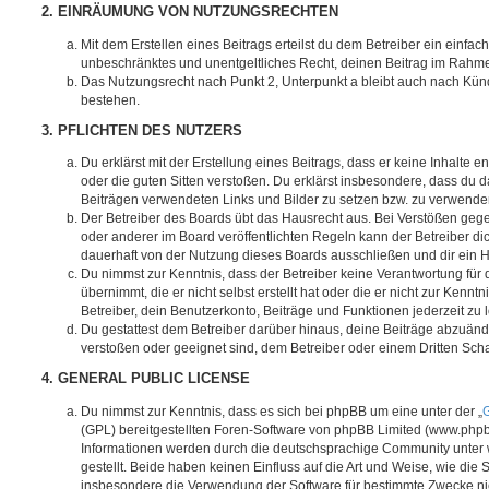
2. EINRÄUMUNG VON NUTZUNGSRECHTEN
Mit dem Erstellen eines Beitrags erteilst du dem Betreiber ein einfach
unbeschränktes und unentgeltliches Recht, deinen Beitrag im Rahm
Das Nutzungsrecht nach Punkt 2, Unterpunkt a bleibt auch nach Kü
bestehen.
3. PFLICHTEN DES NUTZERS
Du erklärst mit der Erstellung eines Beitrags, dass er keine Inhalte e
oder die guten Sitten verstoßen. Du erklärst insbesondere, dass du da
Beiträgen verwendeten Links und Bilder zu setzen bzw. zu verwende
Der Betreiber des Boards übt das Hausrecht aus. Bei Verstößen g
oder anderer im Board veröffentlichten Regeln kann der Betreiber 
dauerhaft von der Nutzung dieses Boards ausschließen und dir ein H
Du nimmst zur Kenntnis, dass der Betreiber keine Verantwortung für d
übernimmt, die er nicht selbst erstellt hat oder die er nicht zur Ken
Betreiber, dein Benutzerkonto, Beiträge und Funktionen jederzeit zu 
Du gestattest dem Betreiber darüber hinaus, deine Beiträge abzuände
verstoßen oder geeignet sind, dem Betreiber oder einem Dritten Sc
4. GENERAL PUBLIC LICENSE
Du nimmst zur Kenntnis, dass es sich bei phpBB um eine unter der „
G
(GPL) bereitgestellten Foren-Software von phpBB Limited (www.php
Informationen werden durch die deutschsprachige Community unter
gestellt. Beide haben keinen Einfluss auf die Art und Weise, wie die
insbesondere die Verwendung der Software für bestimmte Zwecke nic