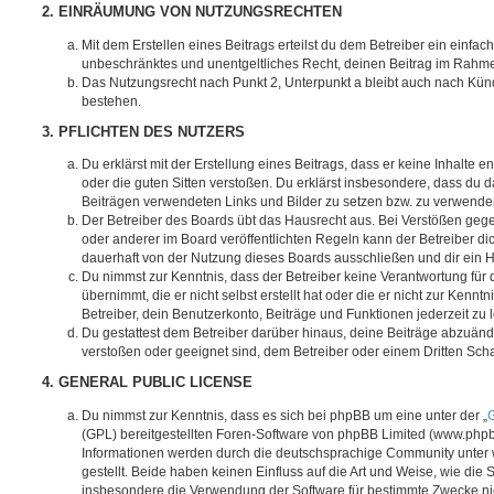
2. EINRÄUMUNG VON NUTZUNGSRECHTEN
Mit dem Erstellen eines Beitrags erteilst du dem Betreiber ein einfach
unbeschränktes und unentgeltliches Recht, deinen Beitrag im Rahm
Das Nutzungsrecht nach Punkt 2, Unterpunkt a bleibt auch nach Kü
bestehen.
3. PFLICHTEN DES NUTZERS
Du erklärst mit der Erstellung eines Beitrags, dass er keine Inhalte e
oder die guten Sitten verstoßen. Du erklärst insbesondere, dass du da
Beiträgen verwendeten Links und Bilder zu setzen bzw. zu verwende
Der Betreiber des Boards übt das Hausrecht aus. Bei Verstößen g
oder anderer im Board veröffentlichten Regeln kann der Betreiber 
dauerhaft von der Nutzung dieses Boards ausschließen und dir ein H
Du nimmst zur Kenntnis, dass der Betreiber keine Verantwortung für d
übernimmt, die er nicht selbst erstellt hat oder die er nicht zur Ken
Betreiber, dein Benutzerkonto, Beiträge und Funktionen jederzeit zu 
Du gestattest dem Betreiber darüber hinaus, deine Beiträge abzuände
verstoßen oder geeignet sind, dem Betreiber oder einem Dritten Sc
4. GENERAL PUBLIC LICENSE
Du nimmst zur Kenntnis, dass es sich bei phpBB um eine unter der „
G
(GPL) bereitgestellten Foren-Software von phpBB Limited (www.php
Informationen werden durch die deutschsprachige Community unter
gestellt. Beide haben keinen Einfluss auf die Art und Weise, wie die
insbesondere die Verwendung der Software für bestimmte Zwecke nic