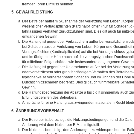
fremder Foren Einfluss nehmen.
5. GEWÄHRLEISTUNG
Der Betreiber haftet mit Ausnahme der Verletzung von Leben, Körpe
wesentlicher Vertragspflichten (Kardinalpflichten) nur für Schäden, di
fahrlässiges Verhalten zurückzuführen sind. Dies gilt auch für mitt
entgangenen Gewinn.
Die Haftung ist gegenüber Verbrauchern außer bei vorsätzlichem ode
bei Schäden aus der Verletzung von Leben, Körper und Gesundheit u
Vertragspflichten (Kardinalpflichten) auf die bei Vertragsschluss t
und im übrigen der Höhe nach auf die vertragstypischen Durchschnit
für mittelbare Folgeschäden wie insbesondere entgangenen Gewinn
Die Haftung ist gegenüber Unternehmern außer bei der Verletzung 
oder vorsätzlichem oder grob fahrlässigem Verhalten des Betreibers 
typischerweise vorhersehbaren Schäden und im Übrigen der Höhe na
Durchschnittsschäden begrenzt. Dies gilt auch für mittelbare Schä
Gewinn.
Die Haftungsbegrenzung der Absätze a bis c gilt sinngemäß auch zug
Erfüllungsgehilfen des Betreibers.
Ansprüche für eine Haftung aus zwingendem nationalem Recht bleib
6. ÄNDERUNGSVORBEHALT
Der Betreiber ist berechtigt, die Nutzungsbedingungen und die Date
Änderung wird dem Nutzer per E-Mail mitgeteilt.
Der Nutzer ist berechtigt, den Änderungen zu widersprechen. Im Fall