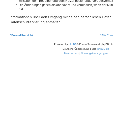
zwischen dem Betreiber und dem Nutzer bestehende Vertragsverhältni
Die Änderungen gelten als anerkannt und verbindlich, wenn der Nu
hat.
Informationen über den Umgang mit deinen persönlichen Daten s
Datenschutzerklärung enthalten.
Foren-Übersicht
Alle Coo
Powered by
phpBB
® Forum Software © phpBB Lim
Deutsche Übersetzung durch
phpBB.de
Datenschutz
|
Nutzungsbedingungen