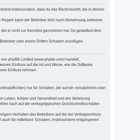
erklärst insbesondere, dass du das Recht besitzt, die in deinen
n Regeln kann der Betreiber dich nach Abmahnung zeitweise
er die er nicht zur Kenntnis genommen hat. Du gestattest dem
 Betreiber oder einem Dritten Schaden zuzufügen.
re von phpBB Limited (www.phpbb.com) handelt;
inen Einfluss auf die Art und Weise, wie die Software
oren Einfluss nehmen.
inalpflichten) nur für Schäden, die auf ein vorsätzliches oder
von Leben, Körper und Gesundheit und der Verletzung
r Höhe nach auf die vertragstypischen Durchschnittsschäden
sigem Verhalten des Betreibers auf die bei Vertragsschluss
lt auch für mittelbare Schäden, insbesondere entgangenen