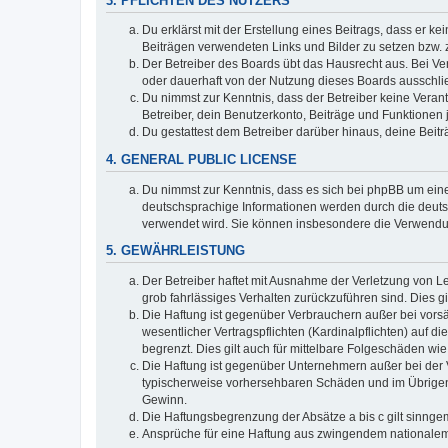
3. PFLICHTEN DES NUTZERS
Du erklärst mit der Erstellung eines Beitrags, dass er ke
Beiträgen verwendeten Links und Bilder zu setzen bzw.
Der Betreiber des Boards übt das Hausrecht aus. Bei V
oder dauerhaft von der Nutzung dieses Boards ausschlie
Du nimmst zur Kenntnis, dass der Betreiber keine Verantw
Betreiber, dein Benutzerkonto, Beiträge und Funktionen 
Du gestattest dem Betreiber darüber hinaus, deine Beit
4. GENERAL PUBLIC LICENSE
Du nimmst zur Kenntnis, dass es sich bei phpBB um eine
deutschsprachige Informationen werden durch die deuts
verwendet wird. Sie können insbesondere die Verwendun
5. GEWÄHRLEISTUNG
Der Betreiber haftet mit Ausnahme der Verletzung von Le
grob fahrlässiges Verhalten zurückzuführen sind. Dies 
Die Haftung ist gegenüber Verbrauchern außer bei vors
wesentlicher Vertragspflichten (Kardinalpflichten) auf
begrenzt. Dies gilt auch für mittelbare Folgeschäden 
Die Haftung ist gegenüber Unternehmern außer bei der V
typischerweise vorhersehbaren Schäden und im Übrigen 
Gewinn.
Die Haftungsbegrenzung der Absätze a bis c gilt sinnge
Ansprüche für eine Haftung aus zwingendem nationalem