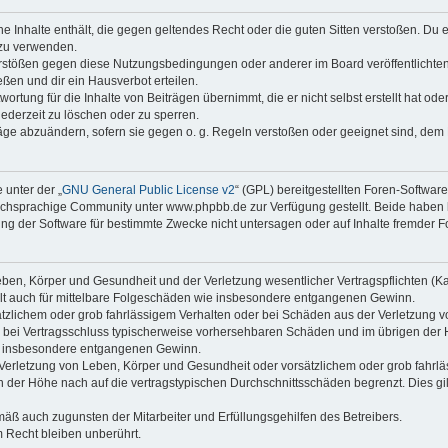
ine Inhalte enthält, die gegen geltendes Recht oder die guten Sitten verstoßen. Du 
 zu verwenden.
erstößen gegen diese Nutzungsbedingungen oder anderer im Board veröffentlichte
ßen und dir ein Hausverbot erteilen.
ortung für die Inhalte von Beiträgen übernimmt, die er nicht selbst erstellt hat od
jederzeit zu löschen oder zu sperren.
räge abzuändern, sofern sie gegen o. g. Regeln verstoßen oder geeignet sind, dem
 unter der „
GNU General Public License v2
“ (GPL) bereitgestellten Foren-Softwa
chsprachige Community unter www.phpbb.de zur Verfügung gestellt. Beide haben ke
g der Software für bestimmte Zwecke nicht untersagen oder auf Inhalte fremder F
ben, Körper und Gesundheit und der Verletzung wesentlicher Vertragspflichten (Kard
gilt auch für mittelbare Folgeschäden wie insbesondere entgangenen Gewinn.
ätzlichem oder grob fahrlässigem Verhalten oder bei Schäden aus der Verletzung 
 die bei Vertragsschluss typischerweise vorhersehbaren Schäden und im übrigen de
wie insbesondere entgangenen Gewinn.
erletzung von Leben, Körper und Gesundheit oder vorsätzlichem oder grob fahrläs
der Höhe nach auf die vertragstypischen Durchschnittsschäden begrenzt. Dies gi
mäß auch zugunsten der Mitarbeiter und Erfüllungsgehilfen des Betreibers.
 Recht bleiben unberührt.