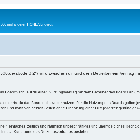
 XL 500 und anderen HONDA Enduros
l500.de/abcdef3.2“) wird zwischen dir und dem Betreiber ein Vertrag 
s Board“) schließt du einen Nutzungsvertrag mit dem Betreiber des Boards ab (im 
 so darfst du das Board nicht weiter nutzen. Für die Nutzung des Boards gelten jew
sen und kann von beiden Seiten ohne Einhaltung einer Frist jederzeit gekündigt w
ber ein einfaches, zeitlich und räumlich unbeschränktes und unentgeltliches Recht
auch nach Kündigung des Nutzungsvertrages bestehen.