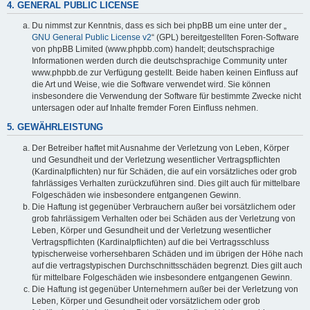
4. GENERAL PUBLIC LICENSE
Du nimmst zur Kenntnis, dass es sich bei phpBB um eine unter der „
GNU General Public License v2
“ (GPL) bereitgestellten Foren-Software
von phpBB Limited (www.phpbb.com) handelt; deutschsprachige
Informationen werden durch die deutschsprachige Community unter
www.phpbb.de zur Verfügung gestellt. Beide haben keinen Einfluss auf
die Art und Weise, wie die Software verwendet wird. Sie können
insbesondere die Verwendung der Software für bestimmte Zwecke nicht
untersagen oder auf Inhalte fremder Foren Einfluss nehmen.
5. GEWÄHRLEISTUNG
Der Betreiber haftet mit Ausnahme der Verletzung von Leben, Körper
und Gesundheit und der Verletzung wesentlicher Vertragspflichten
(Kardinalpflichten) nur für Schäden, die auf ein vorsätzliches oder grob
fahrlässiges Verhalten zurückzuführen sind. Dies gilt auch für mittelbare
Folgeschäden wie insbesondere entgangenen Gewinn.
Die Haftung ist gegenüber Verbrauchern außer bei vorsätzlichem oder
grob fahrlässigem Verhalten oder bei Schäden aus der Verletzung von
Leben, Körper und Gesundheit und der Verletzung wesentlicher
Vertragspflichten (Kardinalpflichten) auf die bei Vertragsschluss
typischerweise vorhersehbaren Schäden und im übrigen der Höhe nach
auf die vertragstypischen Durchschnittsschäden begrenzt. Dies gilt auch
für mittelbare Folgeschäden wie insbesondere entgangenen Gewinn.
Die Haftung ist gegenüber Unternehmern außer bei der Verletzung von
Leben, Körper und Gesundheit oder vorsätzlichem oder grob