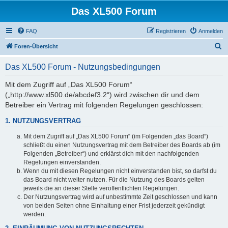
Das XL500 Forum
FAQ
Registrieren
Anmelden
S
Foren-Übersicht
u
Das XL500 Forum - Nutzungsbedingungen
c
h
Mit dem Zugriff auf „Das XL500 Forum“
(„http://www.xl500.de/abcdef3.2“) wird zwischen dir und dem
e
Betreiber ein Vertrag mit folgenden Regelungen geschlossen:
1. NUTZUNGSVERTRAG
Mit dem Zugriff auf „Das XL500 Forum“ (im Folgenden „das Board“)
schließt du einen Nutzungsvertrag mit dem Betreiber des Boards ab (im
Folgenden „Betreiber“) und erklärst dich mit den nachfolgenden
Regelungen einverstanden.
Wenn du mit diesen Regelungen nicht einverstanden bist, so darfst du
das Board nicht weiter nutzen. Für die Nutzung des Boards gelten
jeweils die an dieser Stelle veröffentlichten Regelungen.
Der Nutzungsvertrag wird auf unbestimmte Zeit geschlossen und kann
von beiden Seiten ohne Einhaltung einer Frist jederzeit gekündigt
werden.