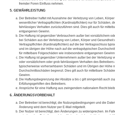
fremder Foren Einfluss nehmen.
5. GEWÄHRLEISTUNG
Der Betreiber haftet mit Ausnahme der Verletzung von Leben, Körpe
wesentlicher Vertragspflichten (Kardinalpflichten) nur für Schäden, di
fahrlässiges Verhalten zurückzuführen sind. Dies gilt auch für mitt
entgangenen Gewinn.
Die Haftung ist gegenüber Verbrauchern außer bei vorsätzlichem ode
bei Schäden aus der Verletzung von Leben, Körper und Gesundheit u
Vertragspflichten (Kardinalpflichten) auf die bei Vertragsschluss t
und im übrigen der Höhe nach auf die vertragstypischen Durchschnit
für mittelbare Folgeschäden wie insbesondere entgangenen Gewinn
Die Haftung ist gegenüber Unternehmern außer bei der Verletzung 
oder vorsätzlichem oder grob fahrlässigem Verhalten des Betreibers 
typischerweise vorhersehbaren Schäden und im Übrigen der Höhe na
Durchschnittsschäden begrenzt. Dies gilt auch für mittelbare Schä
Gewinn.
Die Haftungsbegrenzung der Absätze a bis c gilt sinngemäß auch zug
Erfüllungsgehilfen des Betreibers.
Ansprüche für eine Haftung aus zwingendem nationalem Recht bleib
6. ÄNDERUNGSVORBEHALT
Der Betreiber ist berechtigt, die Nutzungsbedingungen und die Date
Änderung wird dem Nutzer per E-Mail mitgeteilt.
Der Nutzer ist berechtigt, den Änderungen zu widersprechen. Im Fall