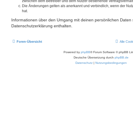
zwischen dem Betreiber und dem Nutzer bestehende Vertragsverhältni
Die Änderungen gelten als anerkannt und verbindlich, wenn der Nu
hat.
Informationen über den Umgang mit deinen persönlichen Daten s
Datenschutzerklärung enthalten.
Foren-Übersicht
Alle Coo
Powered by
phpBB
® Forum Software © phpBB Lim
Deutsche Übersetzung durch
phpBB.de
Datenschutz
|
Nutzungsbedingungen