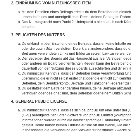
2. EINRÄUMUNG VON NUTZUNGSRECHTEN
Mit dem Erstellen eines Beitrags erteilst du dem Betreiber ein einfach
unbeschränktes und unentgeltliches Recht, deinen Beitrag im Rahm
Das Nutzungsrecht nach Punkt 2, Unterpunkt a bleibt auch nach Kü
bestehen.
3. PFLICHTEN DES NUTZERS
Du erklärst mit der Erstellung eines Beitrags, dass er keine Inhalte e
oder die guten Sitten verstoßen. Du erklärst insbesondere, dass du da
Beiträgen verwendeten Links und Bilder zu setzen bzw. zu verwende
Der Betreiber des Boards übt das Hausrecht aus. Bei Verstößen g
oder anderer im Board veröffentlichten Regeln kann der Betreiber 
dauerhaft von der Nutzung dieses Boards ausschließen und dir ein H
Du nimmst zur Kenntnis, dass der Betreiber keine Verantwortung für d
übernimmt, die er nicht selbst erstellt hat oder die er nicht zur Ken
Betreiber, dein Benutzerkonto, Beiträge und Funktionen jederzeit zu 
Du gestattest dem Betreiber darüber hinaus, deine Beiträge abzuände
verstoßen oder geeignet sind, dem Betreiber oder einem Dritten Sc
4. GENERAL PUBLIC LICENSE
Du nimmst zur Kenntnis, dass es sich bei phpBB um eine unter der „
G
(GPL) bereitgestellten Foren-Software von phpBB Limited (www.php
Informationen werden durch die deutschsprachige Community unter
gestellt. Beide haben keinen Einfluss auf die Art und Weise, wie die
insbesondere die Verwendung der Software für bestimmte Zwecke nic