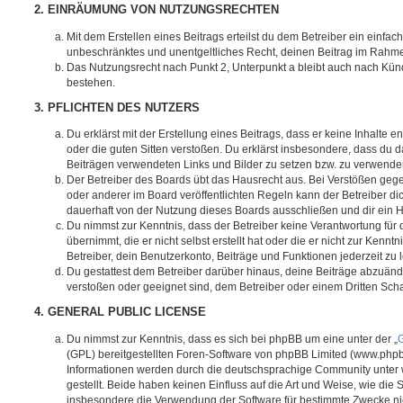
2. EINRÄUMUNG VON NUTZUNGSRECHTEN
Mit dem Erstellen eines Beitrags erteilst du dem Betreiber ein einfach
unbeschränktes und unentgeltliches Recht, deinen Beitrag im Rahm
Das Nutzungsrecht nach Punkt 2, Unterpunkt a bleibt auch nach Kü
bestehen.
3. PFLICHTEN DES NUTZERS
Du erklärst mit der Erstellung eines Beitrags, dass er keine Inhalte e
oder die guten Sitten verstoßen. Du erklärst insbesondere, dass du da
Beiträgen verwendeten Links und Bilder zu setzen bzw. zu verwende
Der Betreiber des Boards übt das Hausrecht aus. Bei Verstößen g
oder anderer im Board veröffentlichten Regeln kann der Betreiber 
dauerhaft von der Nutzung dieses Boards ausschließen und dir ein H
Du nimmst zur Kenntnis, dass der Betreiber keine Verantwortung für d
übernimmt, die er nicht selbst erstellt hat oder die er nicht zur Ken
Betreiber, dein Benutzerkonto, Beiträge und Funktionen jederzeit zu 
Du gestattest dem Betreiber darüber hinaus, deine Beiträge abzuände
verstoßen oder geeignet sind, dem Betreiber oder einem Dritten Sc
4. GENERAL PUBLIC LICENSE
Du nimmst zur Kenntnis, dass es sich bei phpBB um eine unter der „
G
(GPL) bereitgestellten Foren-Software von phpBB Limited (www.php
Informationen werden durch die deutschsprachige Community unter
gestellt. Beide haben keinen Einfluss auf die Art und Weise, wie die
insbesondere die Verwendung der Software für bestimmte Zwecke nic