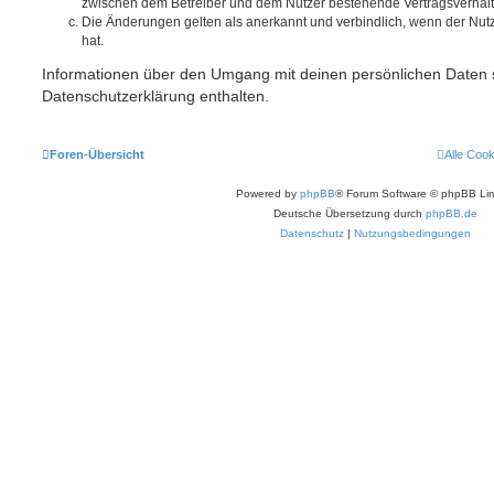
zwischen dem Betreiber und dem Nutzer bestehende Vertragsverhältni
Die Änderungen gelten als anerkannt und verbindlich, wenn der Nu
hat.
Informationen über den Umgang mit deinen persönlichen Daten s
Datenschutzerklärung enthalten.
Foren-Übersicht
Alle Coo
Powered by
phpBB
® Forum Software © phpBB Lim
Deutsche Übersetzung durch
phpBB.de
Datenschutz
|
Nutzungsbedingungen