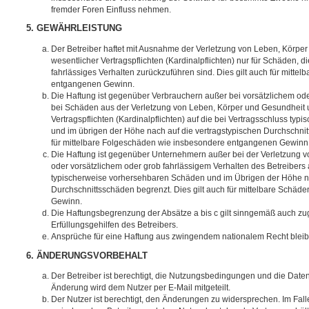
fremder Foren Einfluss nehmen.
5. GEWÄHRLEISTUNG
Der Betreiber haftet mit Ausnahme der Verletzung von Leben, Körpe
wesentlicher Vertragspflichten (Kardinalpflichten) nur für Schäden, di
fahrlässiges Verhalten zurückzuführen sind. Dies gilt auch für mitt
entgangenen Gewinn.
Die Haftung ist gegenüber Verbrauchern außer bei vorsätzlichem ode
bei Schäden aus der Verletzung von Leben, Körper und Gesundheit u
Vertragspflichten (Kardinalpflichten) auf die bei Vertragsschluss t
und im übrigen der Höhe nach auf die vertragstypischen Durchschnit
für mittelbare Folgeschäden wie insbesondere entgangenen Gewinn
Die Haftung ist gegenüber Unternehmern außer bei der Verletzung 
oder vorsätzlichem oder grob fahrlässigem Verhalten des Betreibers 
typischerweise vorhersehbaren Schäden und im Übrigen der Höhe na
Durchschnittsschäden begrenzt. Dies gilt auch für mittelbare Schä
Gewinn.
Die Haftungsbegrenzung der Absätze a bis c gilt sinngemäß auch zug
Erfüllungsgehilfen des Betreibers.
Ansprüche für eine Haftung aus zwingendem nationalem Recht bleib
6. ÄNDERUNGSVORBEHALT
Der Betreiber ist berechtigt, die Nutzungsbedingungen und die Date
Änderung wird dem Nutzer per E-Mail mitgeteilt.
Der Nutzer ist berechtigt, den Änderungen zu widersprechen. Im Fall