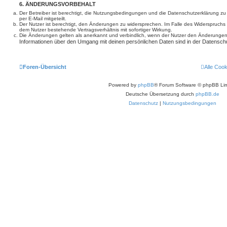
6. ÄNDERUNGSVORBEHALT
Der Betreiber ist berechtigt, die Nutzungsbedingungen und die Datenschutzerklärung z
per E-Mail mitgeteilt.
Der Nutzer ist berechtigt, den Änderungen zu widersprechen. Im Falle des Widerspruchs
dem Nutzer bestehende Vertragsverhältnis mit sofortiger Wirkung.
Die Änderungen gelten als anerkannt und verbindlich, wenn der Nutzer den Änderungen
Informationen über den Umgang mit deinen persönlichen Daten sind in der Datenschu
Foren-Übersicht
Alle Coo
Powered by
phpBB
® Forum Software © phpBB Lim
Deutsche Übersetzung durch
phpBB.de
Datenschutz
|
Nutzungsbedingungen