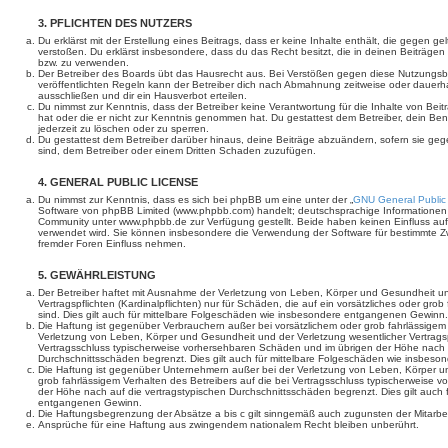
3. PFLICHTEN DES NUTZERS
Du erklärst mit der Erstellung eines Beitrags, dass er keine Inhalte enthält, die gegen g
verstoßen. Du erklärst insbesondere, dass du das Recht besitzt, die in deinen Beiträge
bzw. zu verwenden.
Der Betreiber des Boards übt das Hausrecht aus. Bei Verstößen gegen diese Nutzungs
veröffentlichten Regeln kann der Betreiber dich nach Abmahnung zeitweise oder dauerh
ausschließen und dir ein Hausverbot erteilen.
Du nimmst zur Kenntnis, dass der Betreiber keine Verantwortung für die Inhalte von Beiträ
hat oder die er nicht zur Kenntnis genommen hat. Du gestattest dem Betreiber, dein Be
jederzeit zu löschen oder zu sperren.
Du gestattest dem Betreiber darüber hinaus, deine Beiträge abzuändern, sofern sie geg
sind, dem Betreiber oder einem Dritten Schaden zuzufügen.
4. GENERAL PUBLIC LICENSE
Du nimmst zur Kenntnis, dass es sich bei phpBB um eine unter der „
GNU General Public
Software von phpBB Limited (www.phpbb.com) handelt; deutschsprachige Informationen
Community unter www.phpbb.de zur Verfügung gestellt. Beide haben keinen Einfluss auf 
verwendet wird. Sie können insbesondere die Verwendung der Software für bestimmte Zw
fremder Foren Einfluss nehmen.
5. GEWÄHRLEISTUNG
Der Betreiber haftet mit Ausnahme der Verletzung von Leben, Körper und Gesundheit un
Vertragspflichten (Kardinalpflichten) nur für Schäden, die auf ein vorsätzliches oder gro
sind. Dies gilt auch für mittelbare Folgeschäden wie insbesondere entgangenen Gewinn.
Die Haftung ist gegenüber Verbrauchern außer bei vorsätzlichem oder grob fahrlässige
Verletzung von Leben, Körper und Gesundheit und der Verletzung wesentlicher Vertragspfl
Vertragsschluss typischerweise vorhersehbaren Schäden und im übrigen der Höhe nach a
Durchschnittsschäden begrenzt. Dies gilt auch für mittelbare Folgeschäden wie insbe
Die Haftung ist gegenüber Unternehmern außer bei der Verletzung von Leben, Körper u
grob fahrlässigem Verhalten des Betreibers auf die bei Vertragsschluss typischerweise
der Höhe nach auf die vertragstypischen Durchschnittsschäden begrenzt. Dies gilt auch
entgangenen Gewinn.
Die Haftungsbegrenzung der Absätze a bis c gilt sinngemäß auch zugunsten der Mitarbeit
Ansprüche für eine Haftung aus zwingendem nationalem Recht bleiben unberührt.