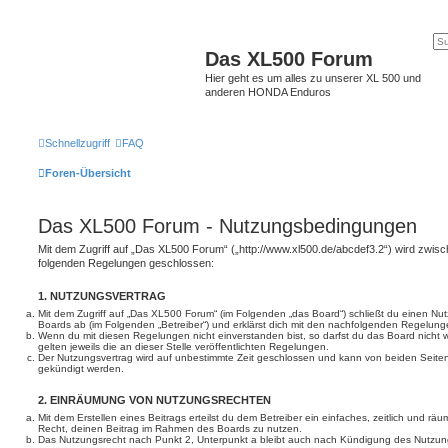
Das XL500 Forum
Hier geht es um alles zu unserer XL 500 und
anderen HONDA Enduros
Schnellzugriff
FAQ
Foren-Übersicht
Das XL500 Forum - Nutzungsbedingungen
Mit dem Zugriff auf „Das XL500 Forum“ („http://www.xl500.de/abcdef3.2“) wird zwisch
folgenden Regelungen geschlossen:
1. NUTZUNGSVERTRAG
Mit dem Zugriff auf „Das XL500 Forum“ (im Folgenden „das Board“) schließt du einen Nu
Boards ab (im Folgenden „Betreiber“) und erklärst dich mit den nachfolgenden Regelung
Wenn du mit diesen Regelungen nicht einverstanden bist, so darfst du das Board nicht 
gelten jeweils die an dieser Stelle veröffentlichten Regelungen.
Der Nutzungsvertrag wird auf unbestimmte Zeit geschlossen und kann von beiden Seiten 
gekündigt werden.
2. EINRÄUMUNG VON NUTZUNGSRECHTEN
Mit dem Erstellen eines Beitrags erteilst du dem Betreiber ein einfaches, zeitlich und r
Recht, deinen Beitrag im Rahmen des Boards zu nutzen.
Das Nutzungsrecht nach Punkt 2, Unterpunkt a bleibt auch nach Kündigung des Nutzun