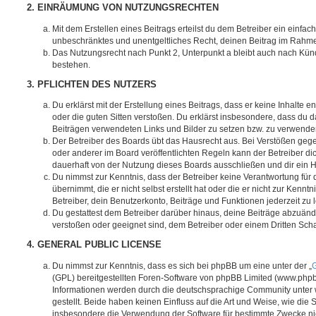
2. EINRÄUMUNG VON NUTZUNGSRECHTEN
Mit dem Erstellen eines Beitrags erteilst du dem Betreiber ein einfach
unbeschränktes und unentgeltliches Recht, deinen Beitrag im Rahm
Das Nutzungsrecht nach Punkt 2, Unterpunkt a bleibt auch nach Kü
bestehen.
3. PFLICHTEN DES NUTZERS
Du erklärst mit der Erstellung eines Beitrags, dass er keine Inhalte e
oder die guten Sitten verstoßen. Du erklärst insbesondere, dass du da
Beiträgen verwendeten Links und Bilder zu setzen bzw. zu verwende
Der Betreiber des Boards übt das Hausrecht aus. Bei Verstößen g
oder anderer im Board veröffentlichten Regeln kann der Betreiber 
dauerhaft von der Nutzung dieses Boards ausschließen und dir ein H
Du nimmst zur Kenntnis, dass der Betreiber keine Verantwortung für d
übernimmt, die er nicht selbst erstellt hat oder die er nicht zur Ken
Betreiber, dein Benutzerkonto, Beiträge und Funktionen jederzeit zu 
Du gestattest dem Betreiber darüber hinaus, deine Beiträge abzuände
verstoßen oder geeignet sind, dem Betreiber oder einem Dritten Sc
4. GENERAL PUBLIC LICENSE
Du nimmst zur Kenntnis, dass es sich bei phpBB um eine unter der „
G
(GPL) bereitgestellten Foren-Software von phpBB Limited (www.php
Informationen werden durch die deutschsprachige Community unter
gestellt. Beide haben keinen Einfluss auf die Art und Weise, wie die
insbesondere die Verwendung der Software für bestimmte Zwecke nic