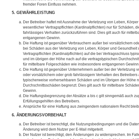
fremder Foren Einfluss nehmen.
5. GEWÄHRLEISTUNG
Der Betreiber haftet mit Ausnahme der Verletzung von Leben, Körpe
wesentlicher Vertragspflichten (Kardinalpflichten) nur für Schäden, di
fahrlässiges Verhalten zurückzuführen sind. Dies gilt auch für mitt
entgangenen Gewinn.
Die Haftung ist gegenüber Verbrauchern außer bei vorsätzlichem ode
bei Schäden aus der Verletzung von Leben, Körper und Gesundheit u
Vertragspflichten (Kardinalpflichten) auf die bei Vertragsschluss t
und im übrigen der Höhe nach auf die vertragstypischen Durchschnit
für mittelbare Folgeschäden wie insbesondere entgangenen Gewinn
Die Haftung ist gegenüber Unternehmern außer bei der Verletzung 
oder vorsätzlichem oder grob fahrlässigem Verhalten des Betreibers 
typischerweise vorhersehbaren Schäden und im Übrigen der Höhe na
Durchschnittsschäden begrenzt. Dies gilt auch für mittelbare Schä
Gewinn.
Die Haftungsbegrenzung der Absätze a bis c gilt sinngemäß auch zug
Erfüllungsgehilfen des Betreibers.
Ansprüche für eine Haftung aus zwingendem nationalem Recht bleib
6. ÄNDERUNGSVORBEHALT
Der Betreiber ist berechtigt, die Nutzungsbedingungen und die Date
Änderung wird dem Nutzer per E-Mail mitgeteilt.
Der Nutzer ist berechtigt, den Änderungen zu widersprechen. Im Fall