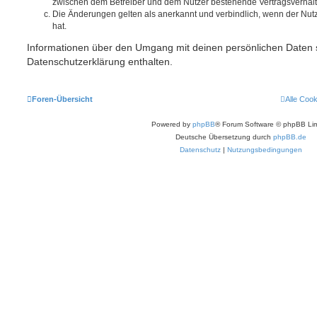
zwischen dem Betreiber und dem Nutzer bestehende Vertragsverhältni
Die Änderungen gelten als anerkannt und verbindlich, wenn der Nu
hat.
Informationen über den Umgang mit deinen persönlichen Daten s
Datenschutzerklärung enthalten.
Foren-Übersicht
Alle Coo
Powered by
phpBB
® Forum Software © phpBB Lim
Deutsche Übersetzung durch
phpBB.de
Datenschutz
|
Nutzungsbedingungen