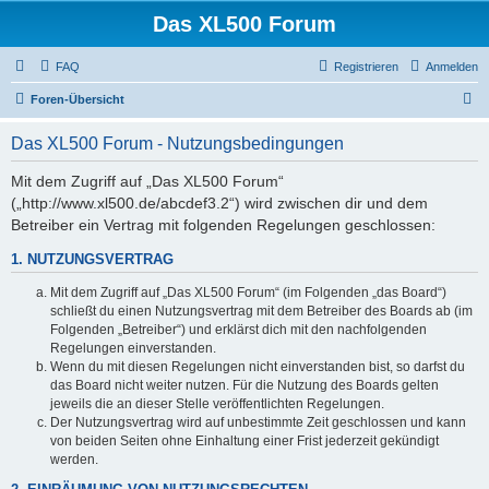
Das XL500 Forum
FAQ
Registrieren
Anmelden
S
Foren-Übersicht
u
Das XL500 Forum - Nutzungsbedingungen
c
h
Mit dem Zugriff auf „Das XL500 Forum“
(„http://www.xl500.de/abcdef3.2“) wird zwischen dir und dem
e
Betreiber ein Vertrag mit folgenden Regelungen geschlossen:
1. NUTZUNGSVERTRAG
Mit dem Zugriff auf „Das XL500 Forum“ (im Folgenden „das Board“)
schließt du einen Nutzungsvertrag mit dem Betreiber des Boards ab (im
Folgenden „Betreiber“) und erklärst dich mit den nachfolgenden
Regelungen einverstanden.
Wenn du mit diesen Regelungen nicht einverstanden bist, so darfst du
das Board nicht weiter nutzen. Für die Nutzung des Boards gelten
jeweils die an dieser Stelle veröffentlichten Regelungen.
Der Nutzungsvertrag wird auf unbestimmte Zeit geschlossen und kann
von beiden Seiten ohne Einhaltung einer Frist jederzeit gekündigt
werden.