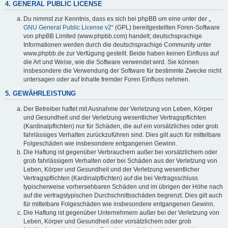
4. GENERAL PUBLIC LICENSE
Du nimmst zur Kenntnis, dass es sich bei phpBB um eine unter der „
GNU General Public License v2
“ (GPL) bereitgestellten Foren-Software
von phpBB Limited (www.phpbb.com) handelt; deutschsprachige
Informationen werden durch die deutschsprachige Community unter
www.phpbb.de zur Verfügung gestellt. Beide haben keinen Einfluss auf
die Art und Weise, wie die Software verwendet wird. Sie können
insbesondere die Verwendung der Software für bestimmte Zwecke nicht
untersagen oder auf Inhalte fremder Foren Einfluss nehmen.
5. GEWÄHRLEISTUNG
Der Betreiber haftet mit Ausnahme der Verletzung von Leben, Körper
und Gesundheit und der Verletzung wesentlicher Vertragspflichten
(Kardinalpflichten) nur für Schäden, die auf ein vorsätzliches oder grob
fahrlässiges Verhalten zurückzuführen sind. Dies gilt auch für mittelbare
Folgeschäden wie insbesondere entgangenen Gewinn.
Die Haftung ist gegenüber Verbrauchern außer bei vorsätzlichem oder
grob fahrlässigem Verhalten oder bei Schäden aus der Verletzung von
Leben, Körper und Gesundheit und der Verletzung wesentlicher
Vertragspflichten (Kardinalpflichten) auf die bei Vertragsschluss
typischerweise vorhersehbaren Schäden und im übrigen der Höhe nach
auf die vertragstypischen Durchschnittsschäden begrenzt. Dies gilt auch
für mittelbare Folgeschäden wie insbesondere entgangenen Gewinn.
Die Haftung ist gegenüber Unternehmern außer bei der Verletzung von
Leben, Körper und Gesundheit oder vorsätzlichem oder grob