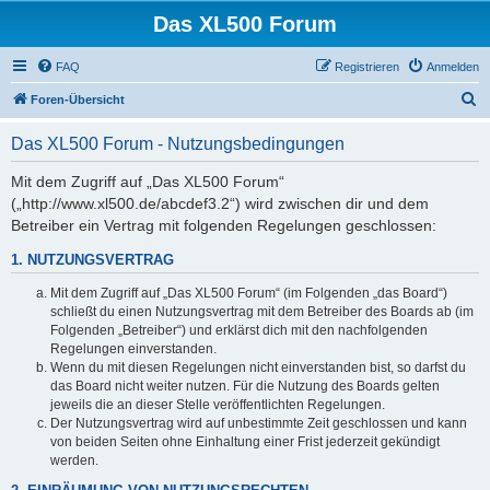
Das XL500 Forum
FAQ
Registrieren
Anmelden
S
Foren-Übersicht
u
Das XL500 Forum - Nutzungsbedingungen
c
h
Mit dem Zugriff auf „Das XL500 Forum“
(„http://www.xl500.de/abcdef3.2“) wird zwischen dir und dem
e
Betreiber ein Vertrag mit folgenden Regelungen geschlossen:
1. NUTZUNGSVERTRAG
Mit dem Zugriff auf „Das XL500 Forum“ (im Folgenden „das Board“)
schließt du einen Nutzungsvertrag mit dem Betreiber des Boards ab (im
Folgenden „Betreiber“) und erklärst dich mit den nachfolgenden
Regelungen einverstanden.
Wenn du mit diesen Regelungen nicht einverstanden bist, so darfst du
das Board nicht weiter nutzen. Für die Nutzung des Boards gelten
jeweils die an dieser Stelle veröffentlichten Regelungen.
Der Nutzungsvertrag wird auf unbestimmte Zeit geschlossen und kann
von beiden Seiten ohne Einhaltung einer Frist jederzeit gekündigt
werden.