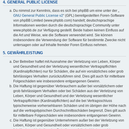
4. GENERAL PUBLIC LICENSE
Du nimmst zur Kenntnis, dass es sich bei phpBB um eine unter der „
GNU General Public License v2
“ (GPL) bereitgestellten Foren-Software
von phpBB Limited (www.phpbb.com) handelt; deutschsprachige
Informationen werden durch die deutschsprachige Community unter
www.phpbb.de zur Verfügung gestellt. Beide haben keinen Einfluss auf
die Art und Weise, wie die Software verwendet wird. Sie können
insbesondere die Verwendung der Software für bestimmte Zwecke nicht
untersagen oder auf Inhalte fremder Foren Einfluss nehmen.
5. GEWÄHRLEISTUNG
Der Betreiber haftet mit Ausnahme der Verletzung von Leben, Körper
und Gesundheit und der Verletzung wesentlicher Vertragspflichten
(Kardinalpflichten) nur für Schäden, die auf ein vorsätzliches oder grob
fahrlässiges Verhalten zurückzuführen sind. Dies gilt auch für mittelbare
Folgeschäden wie insbesondere entgangenen Gewinn.
Die Haftung ist gegenüber Verbrauchern außer bei vorsätzlichem oder
grob fahrlässigem Verhalten oder bei Schäden aus der Verletzung von
Leben, Körper und Gesundheit und der Verletzung wesentlicher
Vertragspflichten (Kardinalpflichten) auf die bei Vertragsschluss
typischerweise vorhersehbaren Schäden und im übrigen der Höhe nach
auf die vertragstypischen Durchschnittsschäden begrenzt. Dies gilt auch
für mittelbare Folgeschäden wie insbesondere entgangenen Gewinn.
Die Haftung ist gegenüber Unternehmern außer bei der Verletzung von
Leben, Körper und Gesundheit oder vorsätzlichem oder grob