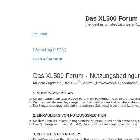
Das XL500 Forum
Hier geht es um alles zu unserer
Zum Inhalt
Schnellzugriff
FAQ
Foren-Übersicht
Das XL500 Forum - Nutzungsbedingu
Mit dem Zugriff auf „Das XL500 Forum“ („http://www.xl500.de/abcdef3.
1. NUTZUNGSVERTRAG
Mit dem Zugriff auf „Das XL500 Forum“ (im Folgenden „das Board“) schlie
Wenn du mit diesen Regelungen nicht einverstanden bist, so darfst du das
Der Nutzungsvertrag wird auf unbestimmte Zeit geschlossen und kann von 
2. EINRÄUMUNG VON NUTZUNGSRECHTEN
Mit dem Erstellen eines Beitrags erteilst du dem Betreiber ein einfaches
Das Nutzungsrecht nach Punkt 2, Unterpunkt a bleibt auch nach Kündig
3. PFLICHTEN DES NUTZERS
Du erklärst mit der Erstellung eines Beitrags, dass er keine Inhalte enth