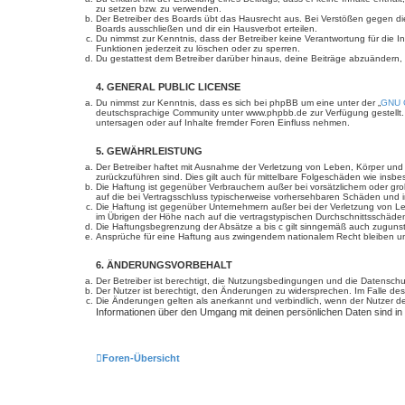
zu setzen bzw. zu verwenden.
Der Betreiber des Boards übt das Hausrecht aus. Bei Verstößen gegen d
Boards ausschließen und dir ein Hausverbot erteilen.
Du nimmst zur Kenntnis, dass der Betreiber keine Verantwortung für die In
Funktionen jederzeit zu löschen oder zu sperren.
Du gestattest dem Betreiber darüber hinaus, deine Beiträge abzuändern,
4. GENERAL PUBLIC LICENSE
Du nimmst zur Kenntnis, dass es sich bei phpBB um eine unter der „
GNU G
deutschsprachige Community unter www.phpbb.de zur Verfügung gestellt. 
untersagen oder auf Inhalte fremder Foren Einfluss nehmen.
5. GEWÄHRLEISTUNG
Der Betreiber haftet mit Ausnahme der Verletzung von Leben, Körper und Ge
zurückzuführen sind. Dies gilt auch für mittelbare Folgeschäden wie in
Die Haftung ist gegenüber Verbrauchern außer bei vorsätzlichem oder gro
auf die bei Vertragsschluss typischerweise vorhersehbaren Schäden und 
Die Haftung ist gegenüber Unternehmern außer bei der Verletzung von Le
im Übrigen der Höhe nach auf die vertragstypischen Durchschnittsschäde
Die Haftungsbegrenzung der Absätze a bis c gilt sinngemäß auch zugunste
Ansprüche für eine Haftung aus zwingendem nationalem Recht bleiben un
6. ÄNDERUNGSVORBEHALT
Der Betreiber ist berechtigt, die Nutzungsbedingungen und die Datenschut
Der Nutzer ist berechtigt, den Änderungen zu widersprechen. Im Falle des
Die Änderungen gelten als anerkannt und verbindlich, wenn der Nutzer 
Informationen über den Umgang mit deinen persönlichen Daten sind in
Foren-Übersicht