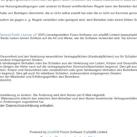
iese Nutzungsbedingungen oder anderer im Board veröffentlichten Regeln kann der Betreiber d
halte von Beiträgen übernimmt, die er nicht selbst erstellt hat oder die er nicht zur Kenntnis g
 sofern sie gegen o. g. Regeln verstoßen oder geeignet sind, dem Betreiber oder einem Dritten
eneral Public License v2
“ (GPL) bereitgestellten Foren-Software von phpBB Limited (www.phpb
Beide haben keinen Einfluss auf die Art und Weise, wie die Software verwendet wird. Sie könn
sundheit und der Verletzung wesentlicher Vertragspflichten (Kardinalpflichten) nur für Schäden,
sbesondere entgangenen Gewinn.
b fahrlässigem Verhalten oder bei Schäden aus der Verletzung von Leben, Körper und Gesundheit 
im übrigen der Höhe nach auf die vertragstypischen Durchschnittsschäden begrenzt. Dies gilt a
ben, Körper und Gesundheit oder vorsätzlichem oder grob fahrlässigem Verhalten des Betreiber
n begrenzt. Dies gilt auch für mittelbare Schäden, insbesondere entgangenen Gewinn.
n der Mitarbeiter und Erfüllungsgehilfen des Betreibers.
berührt.
zerklärung zu ändern. Die Änderung wird dem Nutzer per E-Mail mitgeteilt.
 Widerspruchs erlischt das zwischen dem Betreiber und dem Nutzer bestehende Vertragsverhältnis
den Änderungen zugestimmt hat.
 der Datenschutzerklärung enthalten.
Powered by
phpBB
® Forum Software © phpBB Limited