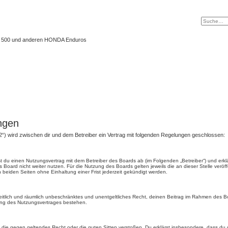
 XL 500 und anderen HONDA Enduros
ngen
2“) wird zwischen dir und dem Betreiber ein Vertrag mit folgenden Regelungen geschlossen:
ßt du einen Nutzungsvertrag mit dem Betreiber des Boards ab (im Folgenden „Betreiber“) und er
 Board nicht weiter nutzen. Für die Nutzung des Boards gelten jeweils die an dieser Stelle veröf
beiden Seiten ohne Einhaltung einer Frist jederzeit gekündigt werden.
, zeitlich und räumlich unbeschränktes und unentgeltliches Recht, deinen Beitrag im Rahmen des 
ung des Nutzungsvertrages bestehen.
ält, die gegen geltendes Recht oder die guten Sitten verstoßen. Du erklärst insbesondere, dass du