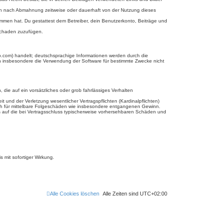
ich nach Abmahnung zeitweise oder dauerhaft von der Nutzung dieses
enommen hat. Du gestattest dem Betreiber, dein Benutzerkonto, Beiträge und
 Schaden zuzufügen.
b.com) handelt; deutschsprachige Informationen werden durch die
en insbesondere die Verwendung der Software für bestimmte Zwecke nicht
 die auf ein vorsätzliches oder grob fahrlässiges Verhalten
und der Verletzung wesentlicher Vertragspflichten (Kardinalpflichten)
uch für mittelbare Folgeschäden wie insbesondere entgangenen Gewinn.
s auf die bei Vertragsschluss typischerweise vorhersehbaren Schäden und
 mit sofortiger Wirkung.
Alle Cookies löschen
Alle Zeiten sind
UTC+02:00