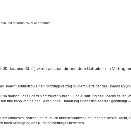
 XL 500 und anderen HONDA Enduros
l500.de/abcdef3.2“) wird zwischen dir und dem Betreiber ein Vertrag 
s Board“) schließt du einen Nutzungsvertrag mit dem Betreiber des Boards ab (im 
 so darfst du das Board nicht weiter nutzen. Für die Nutzung des Boards gelten jew
sen und kann von beiden Seiten ohne Einhaltung einer Frist jederzeit gekündigt w
ber ein einfaches, zeitlich und räumlich unbeschränktes und unentgeltliches Recht
auch nach Kündigung des Nutzungsvertrages bestehen.