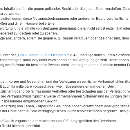
ine Inhalte enthält, die gegen geltendes Recht oder die guten Sitten verstoßen. Du 
 zu verwenden.
erstößen gegen diese Nutzungsbedingungen oder anderer im Board veröffentlichte
ßen und dir ein Hausverbot erteilen.
ortung für die Inhalte von Beiträgen übernimmt, die er nicht selbst erstellt hat od
jederzeit zu löschen oder zu sperren.
räge abzuändern, sofern sie gegen o. g. Regeln verstoßen oder geeignet sind, dem
 unter der „
GNU General Public License v2
“ (GPL) bereitgestellten Foren-Softwa
chsprachige Community unter www.phpbb.de zur Verfügung gestellt. Beide haben ke
g der Software für bestimmte Zwecke nicht untersagen oder auf Inhalte fremder F
ben, Körper und Gesundheit und der Verletzung wesentlicher Vertragspflichten (Kard
gilt auch für mittelbare Folgeschäden wie insbesondere entgangenen Gewinn.
ätzlichem oder grob fahrlässigem Verhalten oder bei Schäden aus der Verletzung 
 die bei Vertragsschluss typischerweise vorhersehbaren Schäden und im übrigen de
wie insbesondere entgangenen Gewinn.
erletzung von Leben, Körper und Gesundheit oder vorsätzlichem oder grob fahrläs
der Höhe nach auf die vertragstypischen Durchschnittsschäden begrenzt. Dies gi
mäß auch zugunsten der Mitarbeiter und Erfüllungsgehilfen des Betreibers.
 Recht bleiben unberührt.