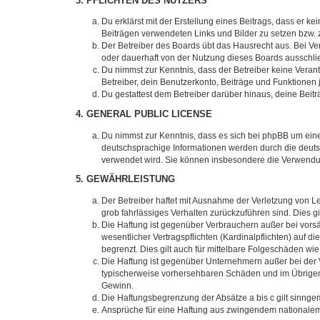
3. PFLICHTEN DES NUTZERS
Du erklärst mit der Erstellung eines Beitrags, dass er ke
Beiträgen verwendeten Links und Bilder zu setzen bzw.
Der Betreiber des Boards übt das Hausrecht aus. Bei V
oder dauerhaft von der Nutzung dieses Boards ausschlie
Du nimmst zur Kenntnis, dass der Betreiber keine Verantw
Betreiber, dein Benutzerkonto, Beiträge und Funktionen 
Du gestattest dem Betreiber darüber hinaus, deine Beit
4. GENERAL PUBLIC LICENSE
Du nimmst zur Kenntnis, dass es sich bei phpBB um eine
deutschsprachige Informationen werden durch die deuts
verwendet wird. Sie können insbesondere die Verwendun
5. GEWÄHRLEISTUNG
Der Betreiber haftet mit Ausnahme der Verletzung von Le
grob fahrlässiges Verhalten zurückzuführen sind. Dies 
Die Haftung ist gegenüber Verbrauchern außer bei vors
wesentlicher Vertragspflichten (Kardinalpflichten) auf
begrenzt. Dies gilt auch für mittelbare Folgeschäden 
Die Haftung ist gegenüber Unternehmern außer bei der V
typischerweise vorhersehbaren Schäden und im Übrigen 
Gewinn.
Die Haftungsbegrenzung der Absätze a bis c gilt sinnge
Ansprüche für eine Haftung aus zwingendem nationalem