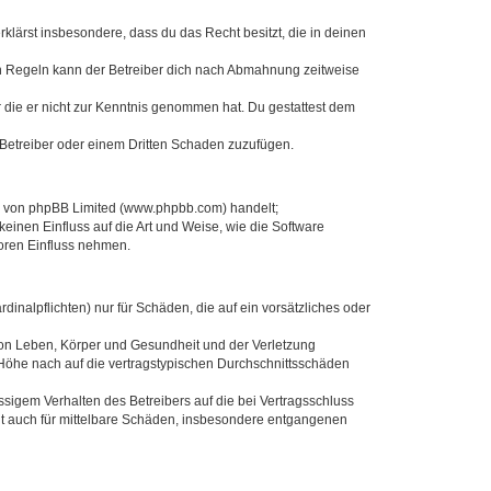
erklärst insbesondere, dass du das Recht besitzt, die in deinen
n Regeln kann der Betreiber dich nach Abmahnung zeitweise
er die er nicht zur Kenntnis genommen hat. Du gestattest dem
 Betreiber oder einem Dritten Schaden zuzufügen.
re von phpBB Limited (www.phpbb.com) handelt;
inen Einfluss auf die Art und Weise, wie die Software
oren Einfluss nehmen.
inalpflichten) nur für Schäden, die auf ein vorsätzliches oder
von Leben, Körper und Gesundheit und der Verletzung
r Höhe nach auf die vertragstypischen Durchschnittsschäden
sigem Verhalten des Betreibers auf die bei Vertragsschluss
lt auch für mittelbare Schäden, insbesondere entgangenen