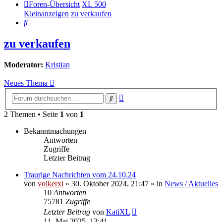
Foren-Übersicht
XL 500
Kleinanzeigen
zu verkaufen
Suche
zu verkaufen
Moderator:
Kristian
Neues Thema
Erweiterte
Suche
Suche
2 Themen • Seite
1
von
1
Bekanntmachungen
Antworten
Zugriffe
Letzter Beitrag
Traurige Nachrichten vom 24.10.24
von
volkerxl
»
30. Oktober 2024, 21:47
» in
News / Aktuelles
10
Antworten
75781
Zugriffe
Letzter Beitrag
von
KatiXL
11. Mai 2025, 13:41