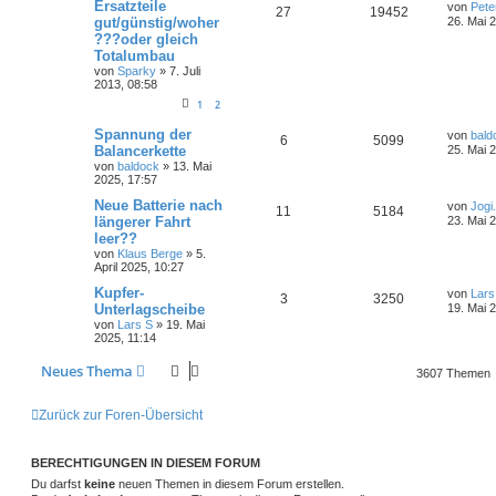
Ersatzteile
von
Pet
27
19452
gut/günstig/woher
26. Mai 
???oder gleich
Totalumbau
von
Sparky
»
7. Juli
2013, 08:58
1
2
Spannung der
von
bald
6
5099
Balancerkette
25. Mai 
von
baldock
»
13. Mai
2025, 17:57
Neue Batterie nach
von
Jogi
11
5184
längerer Fahrt
23. Mai 
leer??
von
Klaus Berge
»
5.
April 2025, 10:27
Kupfer-
von
Lars
3
3250
Unterlagscheibe
19. Mai 
von
Lars S
»
19. Mai
2025, 11:14
Neues Thema
3607 Themen
Zurück zur Foren-Übersicht
BERECHTIGUNGEN IN DIESEM FORUM
Du darfst
keine
neuen Themen in diesem Forum erstellen.