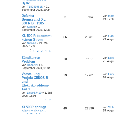
Bj.82
von
T18281961S
»
21.
September 2025, 20:24
Defekter
von
moto
6
3564
Bremssattel XL
19. Sept
500 R Bj. 1985
von
Konsti
»
9.
September 2025, 12:31
XL 500 R bekommt
von
Gabr
66
20781
keinen Strom
29. Augu
von
Nicolas
»
24. Mai
2025, 17:35
1
2
3
4
5
Zündkerzen-
von
Robe
10
6617
Problem
21. Augu
von
Robertini
»
5.
September 2024, 01:04
Vorstellung
von
Lind
19
12961
Projekt Xl500S-B
18. Augu
und
Elektrikprobleme
Teil 1
von
LindeSJ410
»
1. Juli
2025, 16:06
1
2
XL500R springt
von
Stef
40
21396
nicht mehr an -
15. Augu