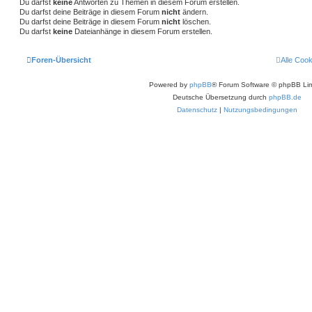
Du darfst
keine
Antworten zu Themen in diesem Forum erstellen.
Du darfst deine Beiträge in diesem Forum
nicht
ändern.
Du darfst deine Beiträge in diesem Forum
nicht
löschen.
Du darfst
keine
Dateianhänge in diesem Forum erstellen.
Foren-Übersicht
Alle Coo
Powered by
phpBB
® Forum Software © phpBB Lim
Deutsche Übersetzung durch
phpBB.de
Datenschutz
|
Nutzungsbedingungen