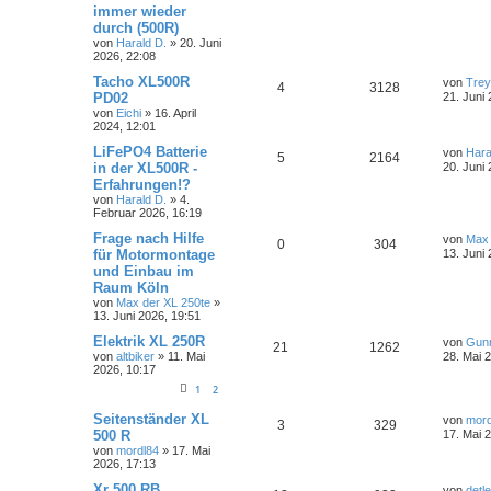
immer wieder
durch (500R)
von
Harald D.
»
20. Juni
2026, 22:08
Tacho XL500R
von
Trey
4
3128
PD02
21. Juni
von
Eichi
»
16. April
2024, 12:01
LiFePO4 Batterie
von
Hara
5
2164
in der XL500R -
20. Juni
Erfahrungen!?
von
Harald D.
»
4.
Februar 2026, 16:19
Frage nach Hilfe
von
Max 
0
304
für Motormontage
13. Juni
und Einbau im
Raum Köln
von
Max der XL 250te
»
13. Juni 2026, 19:51
Elektrik XL 250R
von
Gun
21
1262
von
altbiker
»
11. Mai
28. Mai 
2026, 10:17
1
2
Seitenständer XL
von
mord
3
329
500 R
17. Mai 
von
mordl84
»
17. Mai
2026, 17:13
Xr 500 RB
von
detle