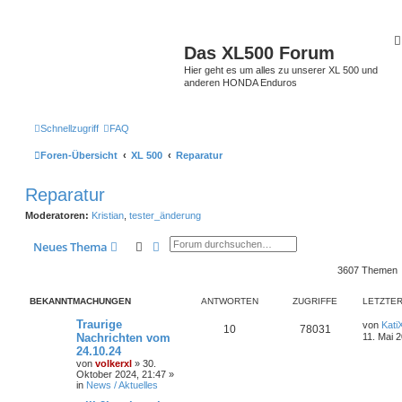
Das XL500 Forum
Hier geht es um alles zu unserer XL 500 und
anderen HONDA Enduros
Schnellzugriff
FAQ
Foren-Übersicht
XL 500
Reparatur
Reparatur
Moderatoren:
Kristian
,
tester_änderung
Suche
Erweiterte Suche
Neues Thema
3607 Themen
BEKANNTMACHUNGEN
ANTWORTEN
ZUGRIFFE
LETZTER
Traurige
von
Kati
10
78031
Nachrichten vom
11. Mai 
24.10.24
von
volkerxl
»
30.
Oktober 2024, 21:47
»
in
News / Aktuelles