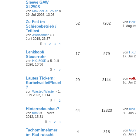
Sleeve GAW
XL250S
von
Max der XL 250te
»
29. Juli 2026, 13:03
Zu Fett im
von
Holz
52
7202
Schiebebetrieb /
1. Augus
Teillast
von
Axelsander
»
7.
Juni 2018, 23:37
1
2
3
4
Lenkkopf/
von
HXL
17
579
Steuerrohr
17. Juli 
von
HXL500R
»
5. Juli
2026, 13:36
1
2
Lautes Tickern:
von
volk
29
3144
Kurbelwelle/Pleuel
16. Juli 
?
von
Wasted Wastel
»
1.
Juni 2022, 19:14
1
2
Hinterradausbau?
von
hiha
44
12323
von
tom3
»
1. März
30. Juni
2012, 15:31
1
2
3
Tachomitnehmer
von
Gun
4
318
im Rad rutscht
29. Juni