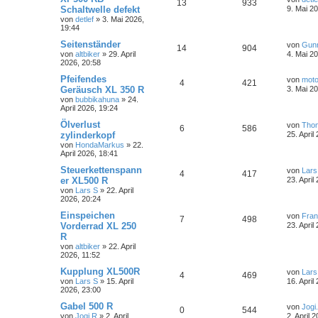
13
933
Schaltwelle defekt
9. Mai 2
von
detlef
»
3. Mai 2026,
19:44
Seitenständer
von
Gun
14
904
von
altbiker
»
29. April
4. Mai 2
2026, 20:58
Pfeifendes
von
moto
4
421
Geräusch XL 350 R
3. Mai 2
von
bubbikahuna
»
24.
April 2026, 19:24
Ölverlust
von
Tho
6
586
zylinderkopf
25. April
von
HondaMarkus
»
22.
April 2026, 18:41
Steuerkettenspann
von
Lars
4
417
er XL500 R
23. April
von
Lars S
»
22. April
2026, 20:24
Einspeichen
von
Fra
7
498
Vorderrad XL 250
23. April
R
von
altbiker
»
22. April
2026, 11:52
Kupplung XL500R
von
Lars
4
469
von
Lars S
»
15. April
16. April
2026, 23:00
Gabel 500 R
von
Jogi
0
544
von
Jogi.R
»
2. April
2. April 