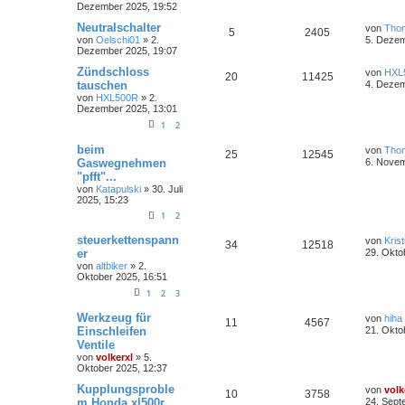
Dezember 2025, 19:52
Neutralschalter
von
Tho
5
2405
von
Oelschi01
»
2.
5. Dezem
Dezember 2025, 19:07
Zündschloss
von
HXL
20
11425
tauschen
4. Dezem
von
HXL500R
»
2.
Dezember 2025, 13:01
1
2
beim
von
Tho
25
12545
Gaswegnehmen
6. Novem
"pfft"...
von
Katapulski
»
30. Juli
2025, 15:23
1
2
steuerkettenspann
von
Krist
34
12518
er
29. Okto
von
altbiker
»
2.
Oktober 2025, 16:51
1
2
3
Werkzeug für
von
hiha
11
4567
Einschleifen
21. Okto
Ventile
von
volkerxl
»
5.
Oktober 2025, 12:37
Kupplungsproble
von
volk
10
3758
m Honda xl500r
24. Sept