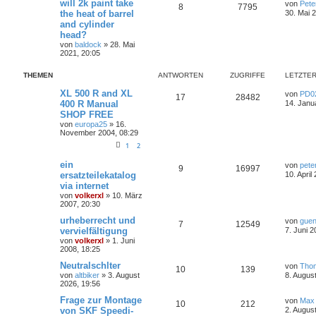
will 2k paint take
von
Pete
8
7795
the heat of barrel
30. Mai 
and cylinder
head?
von
baldock
»
28. Mai
2021, 20:05
THEMEN
ANTWORTEN
ZUGRIFFE
LETZTER
XL 500 R and XL
von
PD0
17
28482
400 R Manual
14. Janu
SHOP FREE
von
europa25
»
16.
November 2004, 08:29
1
2
ein
von
pete
9
16997
ersatzteilekatalog
10. April
via internet
von
volkerxl
»
10. März
2007, 20:30
urheberrecht und
von
guen
7
12549
vervielfältigung
7. Juni 2
von
volkerxl
»
1. Juni
2008, 18:25
Neutralschlter
von
Tho
10
139
von
altbiker
»
3. August
8. Augus
2026, 19:56
Frage zur Montage
von
Max 
10
212
von SKF Speedi-
2. Augus