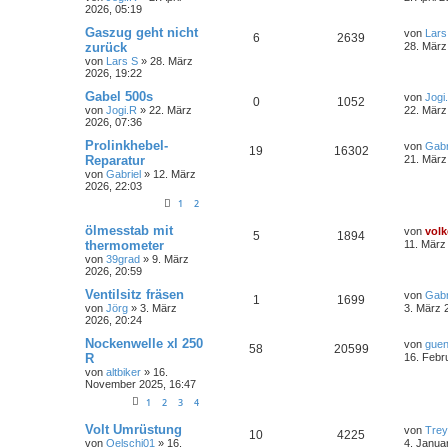
2026, 05:19
Gaszug geht nicht
von
Lars
6
2639
zurück
28. März
von
Lars S
»
28. März
2026, 19:22
Gabel 500s
von
Jogi
0
1052
von
Jogi.R
»
22. März
22. März
2026, 07:36
Prolinkhebel-
von
Gabr
19
16302
Reparatur
21. März
von
Gabriel
»
12. März
2026, 22:03
1
2
ölmesstab mit
von
volk
5
1894
thermometer
11. März
von
39grad
»
9. März
2026, 20:59
Ventilsitz fräsen
von
Gabr
1
1699
von
Jörg
»
3. März
3. März 
2026, 20:24
Nockenwelle xl 250
von
guen
58
20599
R
16. Febr
von
altbiker
»
16.
November 2025, 16:47
1
2
3
4
Volt Umrüstung
von
Trey
10
4225
von
Oelschi01
»
16.
4. Janua