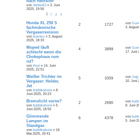
nach Revision
von
Stefan62
»
3. Juni
2025, 19:56
1
2
3
Honda XL 250 S
von
Gun
2
1727
fachmännische
3. Augus
Vergaserrevision
von
tiramisu
»
3. August
2025, 18:33
Moped läuft
von
Gun
4
3899
schlecht wenn die
17. Juni
Chokephase rum
ist?
von
thoxl
»
14. Juni
2025, 22:51
Weißer Trichter im
von
Jogi
5
3359
Vergaser: Holder,
10. Juni
Jet
von
bubbikahuna
»
8.
Juni 2025, 20:23
Bremslicht vorne?
von
bubb
2
2690
von
bubbikahuna
»
5.
8. Juni 2
Juni 2025, 18:50
Glimmende
von
bubb
6
4378
Lampen im
5. Juni 2
Standgas
von
bubbikahuna
»
16.
Mai 2025, 20:41