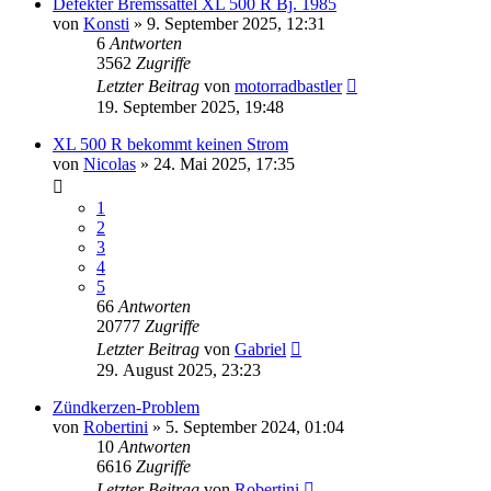
Defekter Bremssattel XL 500 R Bj. 1985
von
Konsti
»
9. September 2025, 12:31
6
Antworten
3562
Zugriffe
Letzter Beitrag
von
motorradbastler
19. September 2025, 19:48
XL 500 R bekommt keinen Strom
von
Nicolas
»
24. Mai 2025, 17:35
1
2
3
4
5
66
Antworten
20777
Zugriffe
Letzter Beitrag
von
Gabriel
29. August 2025, 23:23
Zündkerzen-Problem
von
Robertini
»
5. September 2024, 01:04
10
Antworten
6616
Zugriffe
Letzter Beitrag
von
Robertini