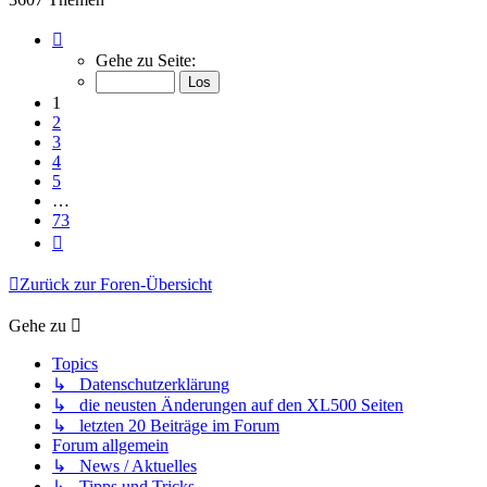
Seite
1
Gehe zu Seite:
von
73
1
2
3
4
5
…
73
Nächste
Zurück zur Foren-Übersicht
Gehe zu
Topics
↳ Datenschutzerklärung
↳ die neusten Änderungen auf den XL500 Seiten
↳ letzten 20 Beiträge im Forum
Forum allgemein
↳ News / Aktuelles
↳ Tipps und Tricks