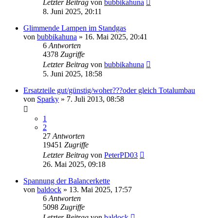
Letzter Beitrag
von
bubbikahuna
8. Juni 2025, 20:11
Glimmende Lampen im Standgas
von
bubbikahuna
»
16. Mai 2025, 20:41
6
Antworten
4378
Zugriffe
Letzter Beitrag
von
bubbikahuna
5. Juni 2025, 18:58
Ersatzteile gut/günstig/woher???oder gleich Totalumbau
von
Sparky
»
7. Juli 2013, 08:58
1
2
27
Antworten
19451
Zugriffe
Letzter Beitrag
von
PeterPD03
26. Mai 2025, 09:18
Spannung der Balancerkette
von
baldock
»
13. Mai 2025, 17:57
6
Antworten
5098
Zugriffe
Letzter Beitrag
von
baldock