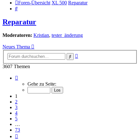
Foren-Übersicht
XL 500
Reparatur
Suche
Reparatur
Moderatoren:
Kristian
,
tester_änderung
Neues Thema
Erweiterte
Suche
Suche
3607 Themen
Seite
1
Gehe zu Seite:
von
73
1
2
3
4
5
…
73
Nächste