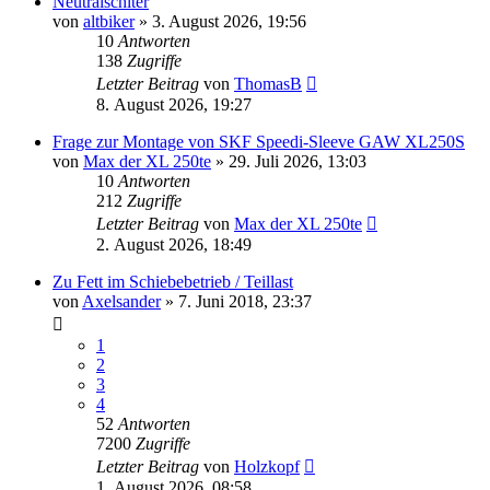
Neutralschlter
von
altbiker
»
3. August 2026, 19:56
10
Antworten
138
Zugriffe
Letzter Beitrag
von
ThomasB
8. August 2026, 19:27
Frage zur Montage von SKF Speedi-Sleeve GAW XL250S
von
Max der XL 250te
»
29. Juli 2026, 13:03
10
Antworten
212
Zugriffe
Letzter Beitrag
von
Max der XL 250te
2. August 2026, 18:49
Zu Fett im Schiebebetrieb / Teillast
von
Axelsander
»
7. Juni 2018, 23:37
1
2
3
4
52
Antworten
7200
Zugriffe
Letzter Beitrag
von
Holzkopf
1. August 2026, 08:58