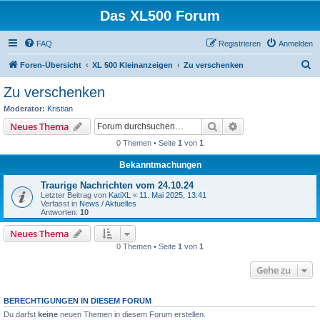
Das XL500 Forum
FAQ
Registrieren
Anmelden
S
Foren-Übersicht
XL 500 Kleinanzeigen
Zu verschenken
u
Zu verschenken
c
Moderator:
Kristian
h
Suche
Erweiterte Suche
Neues Thema
e
0 Themen • Seite
1
von
1
Bekanntmachungen
Traurige Nachrichten vom 24.10.24
Letzter Beitrag von
KatiXL
«
11. Mai 2025, 13:41
Verfasst in
News / Aktuelles
Antworten:
10
Neues Thema
0 Themen • Seite
1
von
1
Gehe zu
BERECHTIGUNGEN IN DIESEM FORUM
Du darfst
keine
neuen Themen in diesem Forum erstellen.