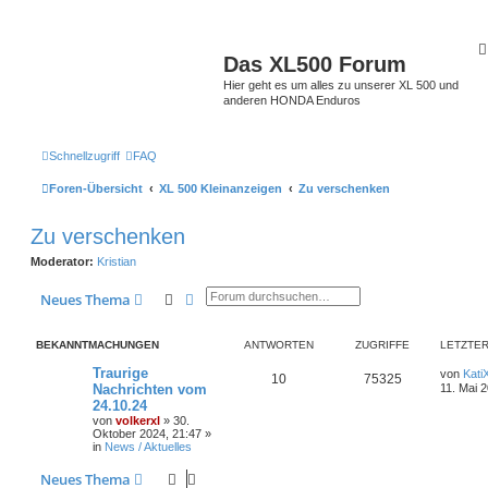
Das XL500 Forum
Hier geht es um alles zu unserer XL 500 und
anderen HONDA Enduros
Schnellzugriff
FAQ
Foren-Übersicht
XL 500 Kleinanzeigen
Zu verschenken
Zu verschenken
Moderator:
Kristian
Suche
Erweiterte Suche
Neues Thema
BEKANNTMACHUNGEN
ANTWORTEN
ZUGRIFFE
LETZTER
Traurige
von
Kati
10
75325
Nachrichten vom
11. Mai 
24.10.24
von
volkerxl
»
30.
Oktober 2024, 21:47
»
in
News / Aktuelles
Neues Thema