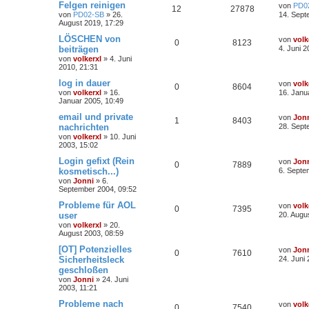
Felgen reinigen
von
PD0
12
27878
von
PD02-SB
»
26.
14. Sept
August 2019, 17:29
LÖSCHEN von
von
volk
0
8123
beiträgen
4. Juni 2
von
volkerxl
»
4. Juni
2010, 21:31
log in dauer
von
volk
0
8604
von
volkerxl
»
16.
16. Janu
Januar 2005, 10:49
email und private
von
Jon
1
8403
nachrichten
28. Sept
von
volkerxl
»
10. Juni
2003, 15:02
Login gefixt (Rein
von
Jon
0
7889
kosmetisch...)
6. Septe
von
Jonni
»
6.
September 2004, 09:52
Probleme für AOL
von
volk
0
7395
user
20. Augu
von
volkerxl
»
20.
August 2003, 08:59
[OT] Potenzielles
von
Jon
0
7610
Sicherheitsleck
24. Juni 
geschloßen
von
Jonni
»
24. Juni
2003, 11:21
Probleme nach
von
volk
0
7540