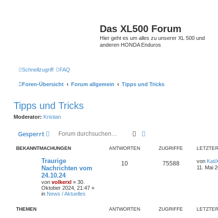
Das XL500 Forum
Hier geht es um alles zu unserer XL 500 und
anderen HONDA Enduros
Schnellzugriff
FAQ
Foren-Übersicht
Forum allgemein
Tipps und Tricks
Tipps und Tricks
Moderator:
Kristian
Suche
Erweiterte Suche
Gesperrt
BEKANNTMACHUNGEN
ANTWORTEN
ZUGRIFFE
LETZTER
Traurige
von
Kati
10
75588
Nachrichten vom
11. Mai 
24.10.24
von
volkerxl
»
30.
Oktober 2024, 21:47
»
in
News / Aktuelles
THEMEN
ANTWORTEN
ZUGRIFFE
LETZTER