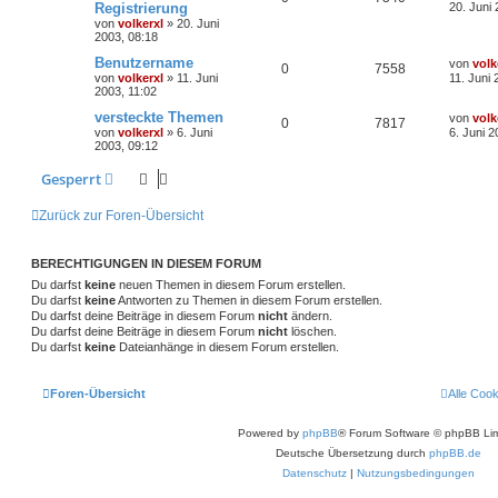
Registrierung
20. Juni
von
volkerxl
»
20. Juni
2003, 08:18
Benutzername
von
volk
0
7558
von
volkerxl
»
11. Juni
11. Juni 
2003, 11:02
versteckte Themen
von
volk
0
7817
von
volkerxl
»
6. Juni
6. Juni 2
2003, 09:12
Gesperrt
Zurück zur Foren-Übersicht
BERECHTIGUNGEN IN DIESEM FORUM
Du darfst
keine
neuen Themen in diesem Forum erstellen.
Du darfst
keine
Antworten zu Themen in diesem Forum erstellen.
Du darfst deine Beiträge in diesem Forum
nicht
ändern.
Du darfst deine Beiträge in diesem Forum
nicht
löschen.
Du darfst
keine
Dateianhänge in diesem Forum erstellen.
Foren-Übersicht
Alle Coo
Powered by
phpBB
® Forum Software © phpBB Lim
Deutsche Übersetzung durch
phpBB.de
Datenschutz
|
Nutzungsbedingungen