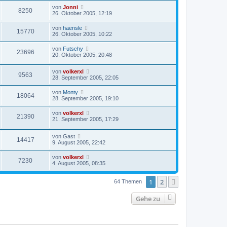
von
Jonni
8250
26. Oktober 2005, 12:19
von
haensle
15770
26. Oktober 2005, 10:22
von
Futschy
23696
20. Oktober 2005, 20:48
von
volkerxl
9563
28. September 2005, 22:05
von
Monty
18064
28. September 2005, 19:10
von
volkerxl
21390
21. September 2005, 17:29
von
Gast
14417
9. August 2005, 22:42
von
volkerxl
7230
4. August 2005, 08:35
1
2
Nächste
64 Themen
Gehe zu