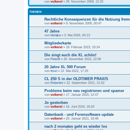
von
volkerxl
»
28. November 2009, 12:25
THEMEN
Rechtliche Konsequenzen für die Nutzung fremd
von
volkerxl
»
9. November 2005, 00:47
47 Jahre
von
hbmjka
»
3. Mai 2026, 00:13
Mitgliederkarte
von
volkerxl
»
18. Februar 2023, 10:24
Die singt euch die XL schön!
von
PeterB
»
26. November 2022, 22:06
20 Jahre XL 500 Forum
von
thoxl
»
22. Mai 2022, 17:25
CL 250 S in der OLDTIMER PRAXIS
von
Robertini
»
22. September 2021, 21:02
Probleme beim neu registrieren und spamer
von
volkerxl
»
17. Januar 2015, 12:47
Jo gestorben
von
volkerxl
»
16. Juni 2020, 18:20
Datenbank - und Forensoftware update
von
volkerxl
»
20. Januar 2021, 18:48
nach 2 monaten geht es wieder los