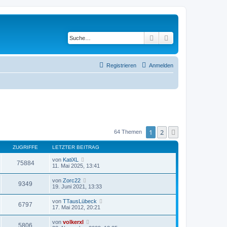
Suche
Erweiterte Suche
Registrieren
Anmelden
1
2
Nächste
64 Themen
ZUGRIFFE
LETZTER BEITRAG
von
KatiXL
75884
11. Mai 2025, 13:41
von
Zorc22
9349
19. Juni 2021, 13:33
von
TTausLübeck
6797
17. Mai 2012, 20:21
von
volkerxl
5806