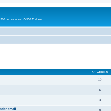
 XL 500 und anderen HONDA Enduros
eiterte Suche
ANTWORTEN
10
6
3
ender email
0