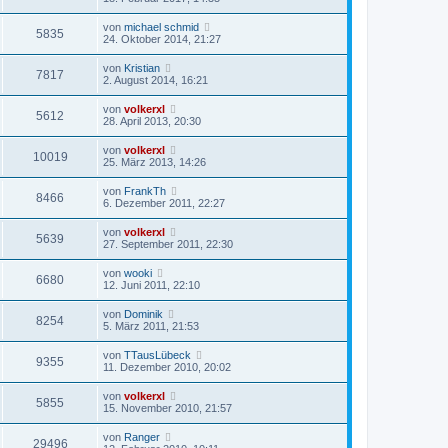
von
michael schmid
5835
24. Oktober 2014, 21:27
von
Kristian
7817
2. August 2014, 16:21
von
volkerxl
5612
28. April 2013, 20:30
von
volkerxl
10019
25. März 2013, 14:26
von
FrankTh
8466
6. Dezember 2011, 22:27
von
volkerxl
5639
27. September 2011, 22:30
von
wooki
6680
12. Juni 2011, 22:10
von
Dominik
8254
5. März 2011, 21:53
von
TTausLübeck
9355
11. Dezember 2010, 20:02
von
volkerxl
5855
15. November 2010, 21:57
von
Ranger
29496