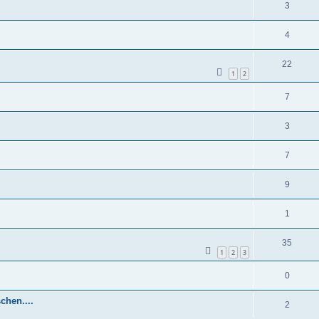
3
4
22
1
2
7
3
7
9
1
35
1
2
3
0
chen....
2