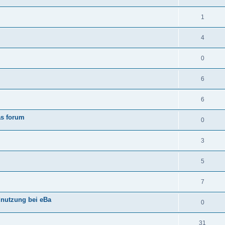
1
4
0
6
6
as forum
0
3
5
7
dnutzung bei eBa
0
31