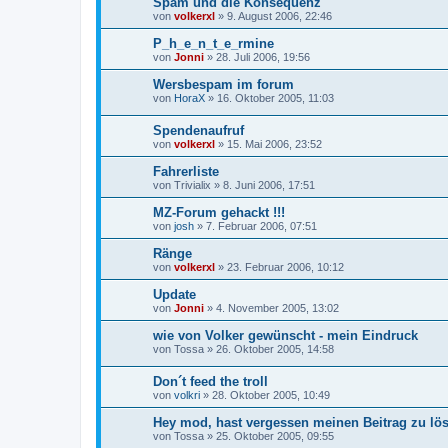
Spam und die Konsequenz
von
volkerxl
»
9. August 2006, 22:46
P_h_e_n_t_e_rmine
von
Jonni
»
28. Juli 2006, 19:56
Wersbespam im forum
von
HoraX
»
16. Oktober 2005, 11:03
Spendenaufruf
von
volkerxl
»
15. Mai 2006, 23:52
Fahrerliste
von
Trivialix
»
8. Juni 2006, 17:51
MZ-Forum gehackt !!!
von
josh
»
7. Februar 2006, 07:51
Ränge
von
volkerxl
»
23. Februar 2006, 10:12
Update
von
Jonni
»
4. November 2005, 13:02
wie von Volker gewünscht - mein Eindruck
von
Tossa
»
26. Oktober 2005, 14:58
Don´t feed the troll
von
volkri
»
28. Oktober 2005, 10:49
Hey mod, hast vergessen meinen Beitrag zu lös
von
Tossa
»
25. Oktober 2005, 09:55