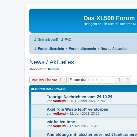
Das XL500 Forum
Hier geht es um alles zu unserer
Schnellzugriff
FAQ
Foren-Übersicht
Forum allgemein
News / Aktuelles
News / Aktuelles
Moderator:
Kristian
Suche
Erw
Neues Thema
BEKANNTMACHUNGEN
Traurige Nachrichten vom 24.10.24
von
volkerxl
»
30. Oktober 2024, 21:47
Axel "die Wüste lebt" verstorben
von
volkerxl
»
12. Juni 2021, 23:23
wir halten inne
von
volkerxl
»
17. Mai 2012, 11:43
Anmeldung mit falscher oder nicht funktionier