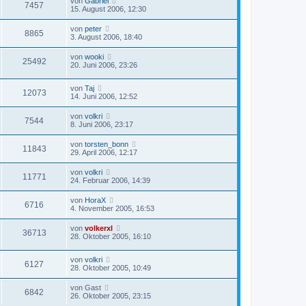
von
Gabriel
7457
15. August 2006, 12:30
von
peter
8865
3. August 2006, 18:40
von
wooki
25492
20. Juni 2006, 23:26
von
Taj
12073
14. Juni 2006, 12:52
von
volkri
7544
8. Juni 2006, 23:17
von
torsten_bonn
11843
29. April 2006, 12:17
von
volkri
11771
24. Februar 2006, 14:39
von
HoraX
6716
4. November 2005, 16:53
von
volkerxl
36713
28. Oktober 2005, 16:10
von
volkri
6127
28. Oktober 2005, 10:49
von
Gast
6842
26. Oktober 2005, 23:15