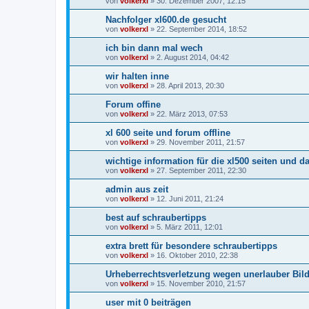
von
volkerxl
»
30. Dezember 2007, 12:15
Nachfolger xl600.de gesucht
von
volkerxl
»
22. September 2014, 18:52
ich bin dann mal wech
von
volkerxl
»
2. August 2014, 04:42
wir halten inne
von
volkerxl
»
28. April 2013, 20:30
Forum offine
von
volkerxl
»
22. März 2013, 07:53
xl 600 seite und forum offline
von
volkerxl
»
29. November 2011, 21:57
wichtige information für die xl500 seiten und d
von
volkerxl
»
27. September 2011, 22:30
admin aus zeit
von
volkerxl
»
12. Juni 2011, 21:24
best auf schraubertipps
von
volkerxl
»
5. März 2011, 12:01
extra brett für besondere schraubertipps
von
volkerxl
»
16. Oktober 2010, 22:38
Urheberrechtsverletzung wegen unerlauber Bil
von
volkerxl
»
15. November 2010, 21:57
user mit 0 beiträgen