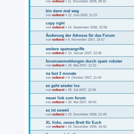
von
volkerxl
»
11. Dezember 2008, 08:15
bin dann mal weg
von
volkerxl
»
12. Juni 2009, 11:23
copy right
von
volkerxl
»
14. September 2008, 20:58
Änderung der Adresse für das Forum
von
volkerxl
»
9. November 2007, 18:57
weitere spamangriffe
von
volkerxl
»
10. Januar 2007, 22:48
forumsanmeldungen durch spam roboter
von
volkerxl
»
28. Mai 2007, 12:22
na fast 2 monate
von
volkerxl
»
8. Oktober 2007, 21:45
es geht wieder los
von
volkerxl
»
28. Juli 2007, 22:59
neuer link zum forum
von
volkerxl
»
30. Mai 2007, 09:40
es ist soweit
von
volkerxl
»
23. Dezember 2006, 01:49
XL links, neues Brett für Euch
von
volkerxl
»
25. Dezember 2006, 10:42