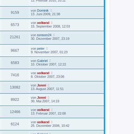
12. Februar 2010, 10:11
von
Dominik
9159
13. Juni 2009, 21:38
von
volkerxl
6573
15. September 2008, 12:03
von
tomtom24
21261
30. Dezember 2007, 23:19
von
peter
9667
9. November 2007, 01:23
von
Gabriel
6583
10. Oktober 2007, 12:22
von
volkerxl
7416
8. Oktober 2007, 23:06
von
Jonni
13082
13. August 2007, 11:51
von
Jonni
8922
30. Mai 2007, 14:19
von
volkerxl
12466
13. Februar 2007, 22:08
von
volkerxl
6124
25. Dezember 2006, 10:42