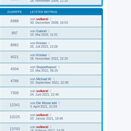
28. November 2009, 12:25
ZUGRIFFE
LETZTER BEITRAG
von
volkerxl
6988
30. Dezember 2008, 10:53
von
Gabriel
897
10. Mai 2026, 11:01
von
Kristian
8982
25. Juli 2023, 13:28
von
Kristian
4021
28. November 2022, 22:20
von
Stoppelhopser
4504
23. Mai 2022, 06:25
von
Michael W.
4786
23. September 2021, 22:08
von
volkerxl
7300
24. Juni 2021, 22:46
von
Die Wüste lebt
12341
3. April 2021, 21:03
von
volkerxl
10225
20. Januar 2021, 18:48
von
volkerxl
13703
18. Februar 2017, 14:35