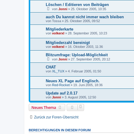
Löschen / Editieren von Beiträgen
von
Jonni
»
25. Oktober 2005, 10:35
auch Du kannst nicht immer wach bleiben
von
Tossa
»
25. Oktober 2005, 09:52
Mitgliederkarte
von
volkerxl
»
28. September 2005, 10:23
Mitgliederzahl bereinigt
von
volkerxl
»
16. Oktober 2003, 11:36
Blitzumfrage: Upload-Möglichkeit
von
Jonni
»
27. September 2005, 20:12
CHAT
von
XL_TUX
»
4. Februar 2005, 01:50
Neues XL Page auf Englisch.
von
Red-Rocket
»
19. Juni 2005, 18:36
Update auf 2.0.17
von
Jonni
»
3. August 2005, 12:50
Neues Thema
Zurück zur Foren-Übersicht
BERECHTIGUNGEN IN DIESEM FORUM