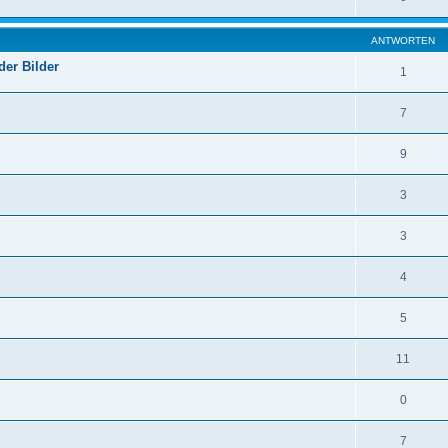
ANTWORTEN
er Bilder
1
7
9
3
3
4
5
11
0
7