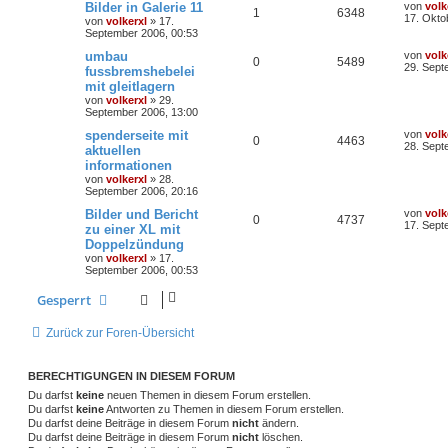
Bilder in Galerie 11
von
volk
1
6348
17. Okto
von
volkerxl
»
17.
September 2006, 00:53
umbau
von
volk
0
5489
29. Sept
fussbremshebelei
mit gleitlagern
von
volkerxl
»
29.
September 2006, 13:00
spenderseite mit
von
volk
0
4463
28. Sept
aktuellen
informationen
von
volkerxl
»
28.
September 2006, 20:16
Bilder und Bericht
von
volk
0
4737
17. Sept
zu einer XL mit
Doppelzündung
von
volkerxl
»
17.
September 2006, 00:53
Gesperrt
Zurück zur Foren-Übersicht
BERECHTIGUNGEN IN DIESEM FORUM
Du darfst
keine
neuen Themen in diesem Forum erstellen.
Du darfst
keine
Antworten zu Themen in diesem Forum erstellen.
Du darfst deine Beiträge in diesem Forum
nicht
ändern.
Du darfst deine Beiträge in diesem Forum
nicht
löschen.