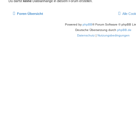
Du darfst
keine
Dateianhänge in diesem Forum erstellen.
Foren-Übersicht
Alle Coo
Powered by
phpBB
® Forum Software © phpBB Lim
Deutsche Übersetzung durch
phpBB.de
Datenschutz
|
Nutzungsbedingungen