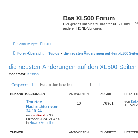
Das XL500 Forum
Hier geht es um alles zu unserer XL 500 und
anderen HONDA Enduros
Schnellzugriff
FAQ
Foren-Übersicht
Topics
die neusten Änderungen auf den XL500 Seite
die neusten Änderungen auf den XL500 Seiten
Moderator:
Kristian
Suche
Erweiterte Suche
Gesperrt
BEKANNTMACHUNGEN
ANTWORTEN
ZUGRIFFE
LETZTER
Traurige
von
Kati
10
76861
11. Mai 
Nachrichten vom
24.10.24
von
volkerxl
»
30.
Oktober 2024, 21:47
»
in
News / Aktuelles
THEMEN
ANTWORTEN
ZUGRIFFE
LETZTER