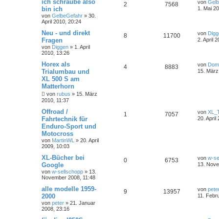
ich schraube also
von
Gelb
2
7568
bin ich
1. Mai 2
von
GelbeGefahr
»
30.
April 2010, 20:24
Neu - und direkt
von
Digg
8
11700
Fragen
2. April 
von
Diggen
»
1. April
2010, 13:26
Horex als
von
Dom
4
8883
Trialumbau und
15. März
XL 500 S am
Matterhorn
von
rubus
»
15. März
2010, 11:37
Offroad /
von
XL_
1
7057
Fahrtechnik für
20. April
Enduro-Sport und
Motocross
von
MartinWL
»
20. April
2009, 10:03
XL-Bücher bei
von
w-se
0
6753
Google
13. Nove
von
w-sellschopp
»
13.
November 2008, 11:48
alle modelle 1959-
von
pete
9
13957
2000
11. Febr
von
peter
»
21. Januar
2008, 23:16