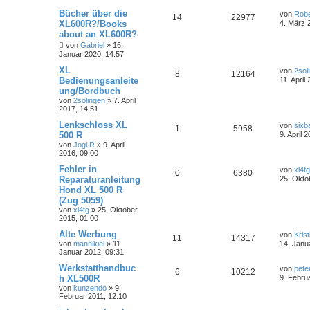
Bücher über die
von
Robe
14
22977
XL600R?/Books
4. März 
about an XL600R?
von
Gabriel
»
16.
Januar 2020, 14:57
XL
von
2sol
8
12164
Bedienungsanleite
11. April
ung/Bordbuch
von
2solingen
»
7. April
2017, 14:51
Lenkschloss XL
von
sixb
1
5958
500 R
9. April 
von
Jogi.R
»
9. April
2016, 09:00
Fehler in
von
xl4tg
0
6380
Reparaturanleitung
25. Okto
Hond XL 500 R
(Zug 5059)
von
xl4tg
»
25. Oktober
2015, 01:00
Alte Werbung
von
Krist
11
14317
von
mannikiel
»
11.
14. Janu
Januar 2012, 09:31
Werkstatthandbuc
von
pete
6
10212
h XL500R
9. Febru
von
kunzendo
»
9.
Februar 2011, 12:10