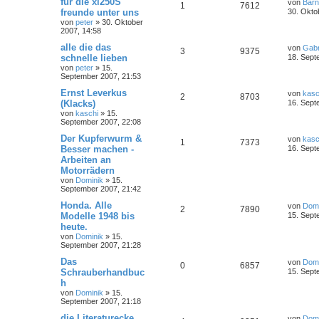
für die xl250S
von
Bar
1
7612
freunde unter uns
30. Okto
von
peter
»
30. Oktober
2007, 14:58
alle die das
von
Gabr
3
9375
schnelle lieben
18. Sept
von
peter
»
15.
September 2007, 21:53
Ernst Leverkus
von
kasc
2
8703
(Klacks)
16. Sept
von
kaschi
»
15.
September 2007, 22:08
Der Kupferwurm &
von
kasc
1
7373
Besser machen -
16. Sept
Arbeiten an
Motorrädern
von
Dominik
»
15.
September 2007, 21:42
Honda. Alle
von
Domi
2
7890
Modelle 1948 bis
15. Sept
heute.
von
Dominik
»
15.
September 2007, 21:28
Das
von
Domi
0
6857
Schrauberhandbuc
15. Sept
h
von
Dominik
»
15.
September 2007, 21:18
die Literaturecke
von
Domi