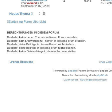
4
9351
von
volkerxl
»
12.
15. Sept
September 2007, 22:39
Neues Thema
Zurück zur Foren-Übersicht
BERECHTIGUNGEN IN DIESEM FORUM
Du darfst
keine
neuen Themen in diesem Forum erstellen.
Du darfst
keine
Antworten zu Themen in diesem Forum erstellen.
Du darfst deine Beiträge in diesem Forum
nicht
ändern.
Du darfst deine Beiträge in diesem Forum
nicht
löschen.
Du darfst
keine
Dateianhänge in diesem Forum erstellen.
Foren-Übersicht
Alle Coo
Powered by
phpBB
® Forum Software © phpBB Lim
Deutsche Übersetzung durch
phpBB.de
Datenschutz
|
Nutzungsbedingungen