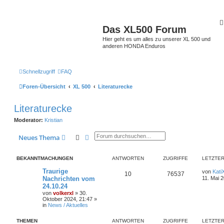
Das XL500 Forum
Hier geht es um alles zu unserer XL 500 und
anderen HONDA Enduros
Schnellzugriff
FAQ
Foren-Übersicht
XL 500
Literaturecke
Literaturecke
Moderator:
Kristian
Suche
Erweiterte Suche
Neues Thema
BEKANNTMACHUNGEN
ANTWORTEN
ZUGRIFFE
LETZTER
Traurige
von
Kati
10
76537
Nachrichten vom
11. Mai 
24.10.24
von
volkerxl
»
30.
Oktober 2024, 21:47
»
in
News / Aktuelles
THEMEN
ANTWORTEN
ZUGRIFFE
LETZTER