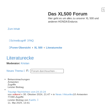
Das XL500 Forum
Hier geht es um alles zu unserer XL 500 und
anderen HONDA Enduros
Zum Inhalt
Schnellzugriff
FAQ
Foren-Übersicht
XL 500
Literaturecke
Literaturecke
Moderator:
Kristian
S
E
Neues Thema
u
r
c
w
h
e
Bekanntmachungen
e
i
Antworten
t
Zugriffe
e
Letzter Beitrag
r
Traurige Nachrichten vom 24.10.24
t
von
volkerxl
»
30. Oktober 2024, 21:47
» in
News / Aktuelles
10
Antworten
e
77290
Zugriffe
S
Letzter Beitrag
von
KatiXL
u
11. Mai 2025, 13:41
c