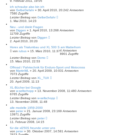
9. Februar 2011, 19:05
ich schraube also bin ich
von
GelbeGefahr
»
30. April 2010, 20:24
2
Antworten
7580
Zugriffe
Letzter Beitrag
von
GelbeGefahr
1. Mai 2010, 14:23
Neu - und direkt Fragen
von
Diggen
»
1. April 2010, 13:26
8
Antworten
11709
Zugriffe
Letzter Beitrag
von
Diggen
2. April 2010, 20:20
Horex als Trialumbau und XL 500 S am Matterhorn
4
Antworten
von
rubus
»
15. März 2010, 11:37
8901
Zugriffe
Letzter Beitrag
von
Domo
15. März 2010, 22:53
Offroad / Fahrtechnik für Enduro-Sport und Motocross
von
MartinWL
»
20. April 2009, 10:03
1
Antworten
7073
Zugriffe
Letzter Beitrag
von
XL_TUX
20. April 2009, 11:13
XL-Bücher bei Google
von
w-sellschopp
»
13. November 2008, 11:48
0
Antworten
6765
Zugriffe
Letzter Beitrag
von
w-sellschopp
13. November 2008, 11:48
alle modelle 1959-2000
von
peter
»
21. Januar 2008, 23:16
9
Antworten
13971
Zugriffe
Letzter Beitrag
von
peter
11. Februar 2008, 14:15
für die xl250S freunde unter uns
von
peter
»
30. Oktober 2007, 14:58
1
Antworten
7623
Zugriffe