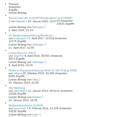
h
Themen
e
Antworten
Zugriffe
Letzter Beitrag
Bücher über die XL600R?/Books about an XL600R?
14
Antworten
von
Gabriel
»
16. Januar 2020, 14:57
23023
Zugriffe
Letzter Beitrag
von
Robertini
4. März 2026, 21:24
XL Bedienungsanleiteung/Bordbuch
von
2solingen
»
7. April 2017, 14:51
8
Antworten
12176
Zugriffe
Letzter Beitrag
von
2solingen
11. April 2017, 11:59
Lenkschloss XL 500 R
von
Jogi.R
»
9. April 2016, 09:00
1
Antworten
5972
Zugriffe
Letzter Beitrag
von
sixbanger
9. April 2016, 10:18
Fehler in Reparaturanleitung Hond XL 500 R (Zug 5059)
von
xl4tg
»
25. Oktober 2015, 01:00
0
Antworten
6396
Zugriffe
Letzter Beitrag
von
xl4tg
25. Oktober 2015, 01:00
Alte Werbung
von
mannikiel
»
11. Januar 2012, 09:31
11
Antworten
14329
Zugriffe
Letzter Beitrag
von
Kristian
14. Januar 2012, 14:58
Werkstatthandbuch XL500R
von
kunzendo
»
9. Februar 2011, 12:10
6
Antworten
10228
Zugriffe
Letzter Beitrag
von
peter