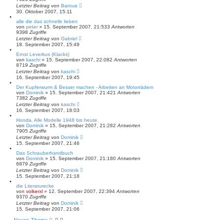
Letzter Beitrag
von
Barnue
30. Oktober 2007, 15:11
alle die das schnelle lieben
von
peter
»
15. September 2007, 21:53
3
Antworten
9398
Zugriffe
Letzter Beitrag
von
Gabriel
18. September 2007, 15:49
Ernst Leverkus (Klacks)
von
kaschi
»
15. September 2007, 22:08
2
Antworten
8719
Zugriffe
Letzter Beitrag
von
kaschi
16. September 2007, 19:45
Der Kupferwurm & Besser machen - Arbeiten an Motorrädern
von
Dominik
»
15. September 2007, 21:42
1
Antworten
7382
Zugriffe
Letzter Beitrag
von
kaschi
16. September 2007, 18:03
Honda. Alle Modelle 1948 bis heute.
von
Dominik
»
15. September 2007, 21:28
2
Antworten
7905
Zugriffe
Letzter Beitrag
von
Dominik
15. September 2007, 21:46
Das Schrauberhandbuch
von
Dominik
»
15. September 2007, 21:18
0
Antworten
6879
Zugriffe
Letzter Beitrag
von
Dominik
15. September 2007, 21:18
die Literaturecke
von
volkerxl
»
12. September 2007, 22:39
4
Antworten
9370
Zugriffe
Letzter Beitrag
von
Dominik
15. September 2007, 21:06
Neues Thema