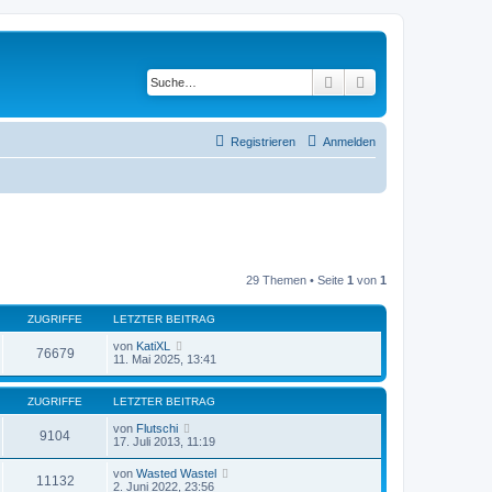
Suche
Erweiterte Suche
Registrieren
Anmelden
29 Themen • Seite
1
von
1
ZUGRIFFE
LETZTER BEITRAG
von
KatiXL
76679
11. Mai 2025, 13:41
ZUGRIFFE
LETZTER BEITRAG
von
Flutschi
9104
17. Juli 2013, 11:19
von
Wasted Wastel
11132
2. Juni 2022, 23:56