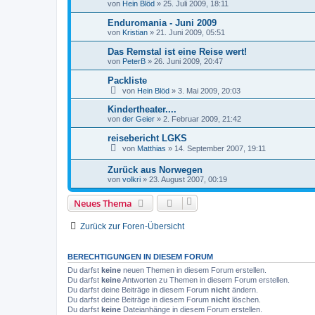
von
Hein Blöd
»
25. Juli 2009, 18:11
Enduromania - Juni 2009
von
Kristian
»
21. Juni 2009, 05:51
Das Remstal ist eine Reise wert!
von
PeterB
»
26. Juni 2009, 20:47
Packliste
von
Hein Blöd
»
3. Mai 2009, 20:03
Kindertheater....
von
der Geier
»
2. Februar 2009, 21:42
reisebericht LGKS
von
Matthias
»
14. September 2007, 19:11
Zurück aus Norwegen
von
volkri
»
23. August 2007, 00:19
Neues Thema
Zurück zur Foren-Übersicht
BERECHTIGUNGEN IN DIESEM FORUM
Du darfst
keine
neuen Themen in diesem Forum erstellen.
Du darfst
keine
Antworten zu Themen in diesem Forum erstellen.
Du darfst deine Beiträge in diesem Forum
nicht
ändern.
Du darfst deine Beiträge in diesem Forum
nicht
löschen.
Du darfst
keine
Dateianhänge in diesem Forum erstellen.