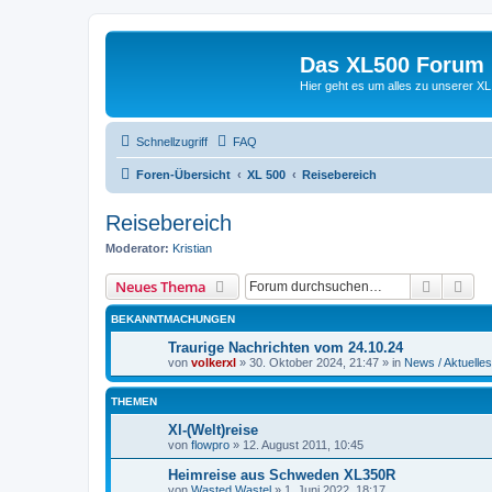
Das XL500 Forum
Hier geht es um alles zu unserer
Schnellzugriff
FAQ
Foren-Übersicht
XL 500
Reisebereich
Reisebereich
Moderator:
Kristian
Suche
Erw
Neues Thema
BEKANNTMACHUNGEN
Traurige Nachrichten vom 24.10.24
von
volkerxl
»
30. Oktober 2024, 21:47
» in
News / Aktuelles
THEMEN
Xl-(Welt)reise
von
flowpro
»
12. August 2011, 10:45
Heimreise aus Schweden XL350R
von
Wasted Wastel
»
1. Juni 2022, 18:17