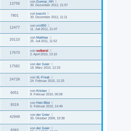
von
Gunnar_HH
13756
30. Dezember 2012, 21:57
von
kaschi
7801
30. Dezember 2012, 11:11
von
xrv850
12477
11. Juli 2012, 21:47
von
Matthias
20110
25. Juli 2011, 11:52
von
volkerxl
17670
2. April 2010, 13:10
von
der Geier
17582
19. März 2010, 12:33
von
XL-Freak
24728
24. Februar 2010, 12:25
von
Kristian
6051
8. Februar 2010, 00:08
von
Hein Blöd
9319
5. Februar 2010, 14:49
von
der Geier
42948
30. Oktober 2009, 19:38
von
der Geier
9383