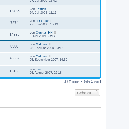
27. Juli 2009, 13:02
von
Kristian
13785
24. Juli 2009, 11:17
von
der Geier
7274
27. Juni 2009, 15:13
von
Gunnar_HH
14336
9. Mai 2009, 23:14
von
Matthias
8580
28. Februar 2009, 23:13
von
Matthias
45567
25. September 2007, 16:30
von
thoxl
15139
26. August 2007, 22:18
29 Themen • Seite
1
von
1
Gehe zu