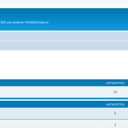
 XL 500 und anderen HONDA Enduros
eiterte Suche
ANTWORTEN
10
ANTWORTEN
5
2