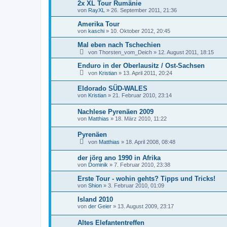
2x XL Tour Rumänie
von
RayXL
»
26. September 2011, 21:36
Amerika Tour
von
kaschi
»
10. Oktober 2012, 20:45
Mal eben nach Tschechien
von
Thorsten_vom_Deich
»
12. August 2011, 18:15
Enduro in der Oberlausitz / Ost-Sachsen
von
Kristian
»
13. April 2011, 20:24
Eldorado SÜD-WALES
von
Kristian
»
21. Februar 2010, 23:14
Nachlese Pyrenäen 2009
von
Matthias
»
18. März 2010, 11:22
Pyrenäen
von
Matthias
»
18. April 2008, 08:48
der jörg ano 1990 in Afrika
von
Dominik
»
7. Februar 2010, 23:38
Erste Tour - wohin gehts? Tipps und Tricks!
von
Shion
»
3. Februar 2010, 01:09
Island 2010
von
der Geier
»
13. August 2009, 23:17
Altes Elefantentreffen