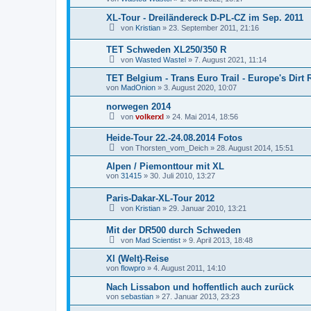
XL-Tour - Dreiländereck D-PL-CZ im Sep. 2011
von
Kristian
»
23. September 2011, 21:16
TET Schweden XL250/350 R
von
Wasted Wastel
»
7. August 2021, 11:14
TET Belgium - Trans Euro Trail - Europe's Dirt
von
MadOnion
»
3. August 2020, 10:07
norwegen 2014
von
volkerxl
»
24. Mai 2014, 18:56
Heide-Tour 22.-24.08.2014 Fotos
von
Thorsten_vom_Deich
»
28. August 2014, 15:51
Alpen / Piemonttour mit XL
von
31415
»
30. Juli 2010, 13:27
Paris-Dakar-XL-Tour 2012
von
Kristian
»
29. Januar 2010, 13:21
Mit der DR500 durch Schweden
von
Mad Scientist
»
9. April 2013, 18:48
Xl (Welt)-Reise
von
flowpro
»
4. August 2011, 14:10
Nach Lissabon und hoffentlich auch zurück
von
sebastian
»
27. Januar 2013, 23:23