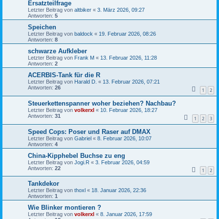
Ersatzteilfrage
Letzter Beitrag von
altbiker
«
3. März 2026, 09:27
Antworten:
5
Speichen
Letzter Beitrag von
baldock
«
19. Februar 2026, 08:26
Antworten:
8
schwarze Aufkleber
Letzter Beitrag von
Frank M
«
13. Februar 2026, 11:28
Antworten:
2
ACERBIS-Tank für die R
Letzter Beitrag von
Harald D.
«
13. Februar 2026, 07:21
Antworten:
26
1
2
Steuerkettenspanner woher beziehen? Nachbau?
Letzter Beitrag von
volkerxl
«
10. Februar 2026, 18:27
Antworten:
31
1
2
3
Speed Cops: Poser und Raser auf DMAX
Letzter Beitrag von
Gabriel
«
8. Februar 2026, 10:07
Antworten:
4
China-Kipphebel Buchse zu eng
Letzter Beitrag von
Jogi.R
«
3. Februar 2026, 04:59
Antworten:
22
1
2
Tankdekor
Letzter Beitrag von
thoxl
«
18. Januar 2026, 22:36
Antworten:
1
Wie Blinker montieren ?
Letzter Beitrag von
volkerxl
«
8. Januar 2026, 17:59