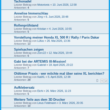
Tachonadel
Letzter Beitrag von
Motorionis
«
10. Juni 2026, 12:58
Antworten:
4
Annelise Immerschlau
Letzter Beitrag von
Jörg
«
6. Juni 2026, 20:48
Antworten:
5
Rollenprüfstand
Letzter Beitrag von
Kristian
«
4. Juni 2026, 10:55
Antworten:
5
Vorstellung meiner Honda XL 500 R / Rally / Paris Dakar
Letzter Beitrag von
Lüfus
«
26. Mai 2026, 13:36
Antworten:
13
Spielsachen zeigen
Letzter Beitrag von
Zorc22
«
12. Mai 2026, 19:44
Antworten:
6
Gabi bei der ARTEMIS III-Mission!
Letzter Beitrag von
Gabriel
«
18. April 2026, 23:22
Antworten:
7
Oldtimer Praxis - wer möchte mal über seine XL berichten?
Letzter Beitrag von
KatiXL
«
5. April 2026, 12:38
Antworten:
29
1
2
Aufklebersatz
Letzter Beitrag von
Eichi
«
26. März 2026, 11:23
Antworten:
5
Weitere Teile aus dem 3D Drucker
Letzter Beitrag von
Linus Feldmann
«
3. März 2026, 20:35
Antworten:
10