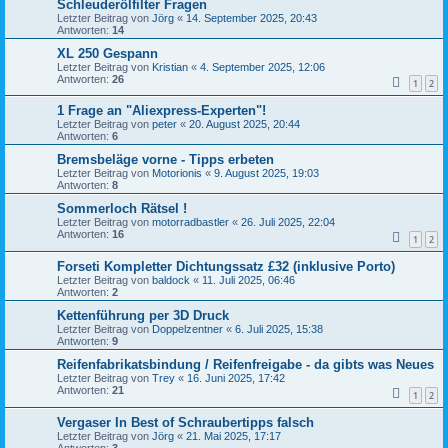
Schleuderölfilter Fragen
Letzter Beitrag von
Jörg
«
14. September 2025, 20:43
Antworten:
14
XL 250 Gespann
Letzter Beitrag von
Kristian
«
4. September 2025, 12:06
Antworten:
26
1
2
1 Frage an "Aliexpress-Experten"!
Letzter Beitrag von
peter
«
20. August 2025, 20:44
Antworten:
6
Bremsbeläge vorne - Tipps erbeten
Letzter Beitrag von
Motorionis
«
9. August 2025, 19:03
Antworten:
8
Sommerloch Rätsel !
Letzter Beitrag von
motorradbastler
«
26. Juli 2025, 22:04
Antworten:
16
1
2
Forseti Kompletter Dichtungssatz £32 (inklusive Porto)
Letzter Beitrag von
baldock
«
11. Juli 2025, 06:46
Antworten:
2
Kettenführung per 3D Druck
Letzter Beitrag von
Doppelzentner
«
6. Juli 2025, 15:38
Antworten:
9
Reifenfabrikatsbindung / Reifenfreigabe - da gibts was Neues
Letzter Beitrag von
Trey
«
16. Juni 2025, 17:42
Antworten:
21
1
2
Vergaser In Best of Schraubertipps falsch
Letzter Beitrag von
Jörg
«
21. Mai 2025, 17:17
Antworten:
3