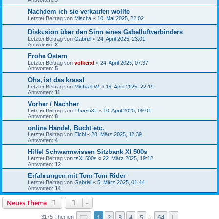
Nachdem ich sie verkaufen wollte
Letzter Beitrag von
Mischa
«
10. Mai 2025, 22:02
Diskusion über den Sinn eines Gabelluftverbinders
Letzter Beitrag von
Gabriel
«
24. April 2025, 23:01
Antworten:
2
Frohe Ostern
Letzter Beitrag von
volkerxl
«
24. April 2025, 07:37
Antworten:
5
Oha, ist das krass!
Letzter Beitrag von
Michael W.
«
16. April 2025, 22:19
Antworten:
11
Vorher / Nachher
Letzter Beitrag von
ThorstiXL
«
10. April 2025, 09:01
Antworten:
8
online Handel, Bucht etc.
Letzter Beitrag von
Eichi
«
28. März 2025, 12:39
Antworten:
4
Hilfe! Schwarmwissen Sitzbank Xl 500s
Letzter Beitrag von
tsXL500s
«
22. März 2025, 19:12
Antworten:
12
Erfahrungen mit Tom Tom Rider
Letzter Beitrag von
Gabriel
«
5. März 2025, 01:44
Antworten:
14
Neues Thema
Seite
1
von
64
1
2
3
4
5
64
Nächste
3175 Themen
…