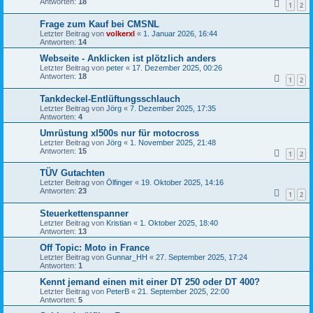
Antworten:
18
1
2
Frage zum Kauf bei CMSNL
Letzter Beitrag von
volkerxl
«
1. Januar 2026, 16:44
Antworten:
14
Webseite - Anklicken ist plötzlich anders
Letzter Beitrag von
peter
«
17. Dezember 2025, 00:26
Antworten:
18
1
2
Tankdeckel-Entlüftungsschlauch
Letzter Beitrag von
Jörg
«
7. Dezember 2025, 17:35
Antworten:
4
Umrüstung xl500s nur für motocross
Letzter Beitrag von
Jörg
«
1. November 2025, 21:48
Antworten:
15
1
2
TÜV Gutachten
Letzter Beitrag von
Ölfinger
«
19. Oktober 2025, 14:16
Antworten:
23
1
2
Steuerkettenspanner
Letzter Beitrag von
Kristian
«
1. Oktober 2025, 18:40
Antworten:
13
Off Topic: Moto in France
Letzter Beitrag von
Gunnar_HH
«
27. September 2025, 17:24
Antworten:
1
Kennt jemand einen mit einer DT 250 oder DT 400?
Letzter Beitrag von
PeterB
«
21. September 2025, 22:00
Antworten:
5