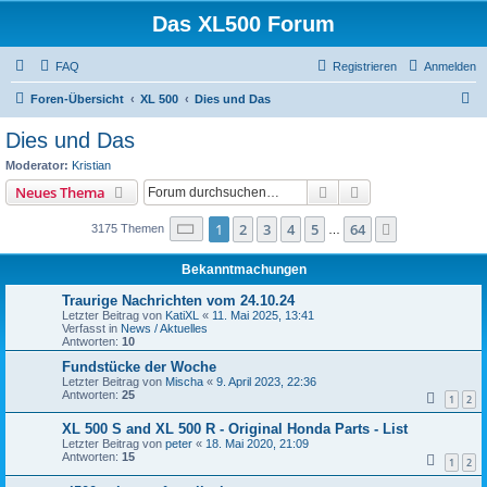
Das XL500 Forum
FAQ
Registrieren
Anmelden
S
Foren-Übersicht
XL 500
Dies und Das
u
Dies und Das
c
Moderator:
Kristian
h
Suche
Erweiterte Suche
Neues Thema
e
Seite
1
von
64
1
2
3
4
5
64
Nächste
3175 Themen
…
Bekanntmachungen
Traurige Nachrichten vom 24.10.24
Letzter Beitrag von
KatiXL
«
11. Mai 2025, 13:41
Verfasst in
News / Aktuelles
Antworten:
10
Fundstücke der Woche
Letzter Beitrag von
Mischa
«
9. April 2023, 22:36
Antworten:
25
1
2
XL 500 S and XL 500 R - Original Honda Parts - List
Letzter Beitrag von
peter
«
18. Mai 2020, 21:09
Antworten:
15
1
2