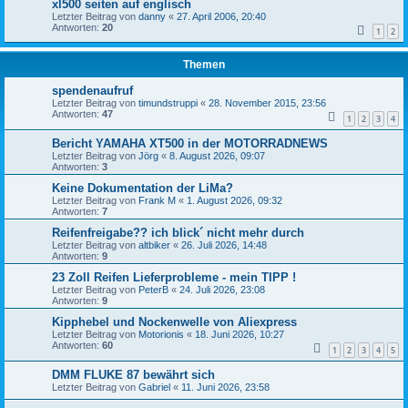
xl500 seiten auf englisch
Letzter Beitrag von
danny
«
27. April 2006, 20:40
Antworten:
20
1
2
Themen
spendenaufruf
Letzter Beitrag von
timundstruppi
«
28. November 2015, 23:56
Antworten:
47
1
2
3
4
Bericht YAMAHA XT500 in der MOTORRADNEWS
Letzter Beitrag von
Jörg
«
8. August 2026, 09:07
Antworten:
3
Keine Dokumentation der LiMa?
Letzter Beitrag von
Frank M
«
1. August 2026, 09:32
Antworten:
7
Reifenfreigabe?? ich blick´ nicht mehr durch
Letzter Beitrag von
altbiker
«
26. Juli 2026, 14:48
Antworten:
9
23 Zoll Reifen Lieferprobleme - mein TIPP !
Letzter Beitrag von
PeterB
«
24. Juli 2026, 23:08
Antworten:
9
Kipphebel und Nockenwelle von Aliexpress
Letzter Beitrag von
Motorionis
«
18. Juni 2026, 10:27
Antworten:
60
1
2
3
4
5
DMM FLUKE 87 bewährt sich
Letzter Beitrag von
Gabriel
«
11. Juni 2026, 23:58